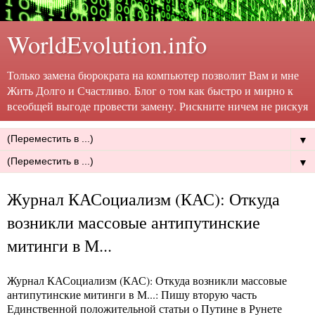
WorldEvolution.info
Только замена бюрократа на компьютер позволит Вам и мне
Жить Долго и Счастливо. Блог о том как быстро и мирно к
всеобщей выгоде провести замену. Рискните ничем не рискуя
▼
▼
Журнал КАСоциализм (КАС): Откуда
возникли массовые антипутинские
митинги в М...
Журнал КАСоциализм (КАС): Откуда возникли массовые
антипутинские митинги в М...
: Пишу вторую часть
Единственной положительной статьи о Путине в Рунете