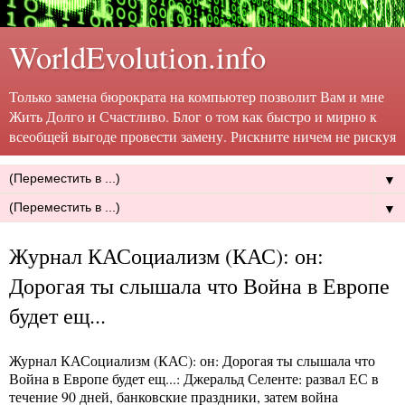
WorldEvolution.info
Только замена бюрократа на компьютер позволит Вам и мне
Жить Долго и Счастливо. Блог о том как быстро и мирно к
всеобщей выгоде провести замену. Рискните ничем не рискуя
▼
▼
Журнал КАСоциализм (КАС): он:
Дорогая ты слышала что Война в Европе
будет ещ...
Журнал КАСоциализм (КАС): он: Дорогая ты слышала что
Война в Европе будет ещ...
: Джеральд Селенте: развал ЕС в
течение 90 дней, банковские праздники, затем война