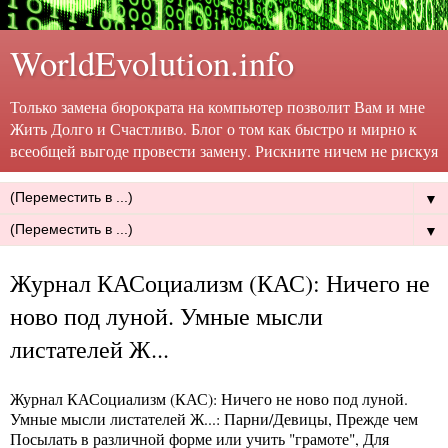
WorldEvolution.info
Только замена бюрократа на компьютер позволит Вам и мне
Жить Долго и Счастливо. Блог о том как быстро и мирно к
всеобщей выгоде провести замену. Рискните ничем не рискуя
▼
▼
Журнал КАСоциализм (КАС): Ничего не
ново под луной. Умные мысли
листателей Ж...
Журнал КАСоциализм (КАС): Ничего не ново под луной.
Умные мысли листателей Ж...
: Парни/Девицы, Прежде чем
Посылать в различной форме или учить "грамоте", Для