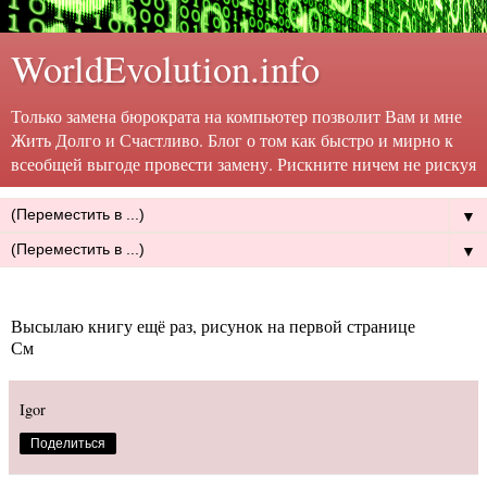
WorldEvolution.info
Только замена бюрократа на компьютер позволит Вам и мне
Жить Долго и Счастливо. Блог о том как быстро и мирно к
всеобщей выгоде провести замену. Рискните ничем не рискуя
▼
▼
Высылаю книгу ещё раз, рисунок на первой странице
См
Igor
Поделиться