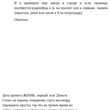
Я в принципе еще завтра в городе и если сможешь
подтянутся куданибудь к м. на просвет или к озеркам , можем
пересечся. днем или часов в 8 на петроградку
Ответить
Цель проекта ЖИЗНЬ, первый этап Деньги.
Стоил он вашему покорному слуге миллиард
(проверить просто) так что не тратьте время на
лайки, реплики, матюги итд - ничем не удивите и