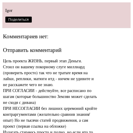
Igor
Поделиться
Комментариев нет:
Отправить комментарий
Цель проекта ЖИЗНЬ, первый этап Деньги.
Стоил он вашему покорному слуге миллиард
(проверить просто) так что не тратьте время на
лайки, реплики, матюги итд - ничем не удивите и
не расскажете чего не знаю.
ПРИ СОГЛАСИИ - действуйте, все расписано по
шагам (которые большинство Землян может сделать
не сходя с дивана)
ПРИ НЕСОГЛАСИИ без лишних церемоний кройте
контраргументами (желательно сравнив знания/
опыт) Но не тысячи статей продвижения, а сам
проект (первая ссылка на обложке)
Излагать стараюсь просто и полно, но если что то