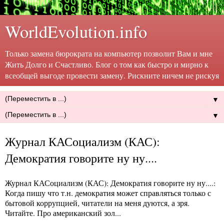
WorldEvolution.info
Только замена бюрократа на компьютер позволит Вам и мне
Жить Долго и Счастливо. Блог о том как быстро и мирно к
всеобщей выгоде провести замену. Рискните ничем не рискуя
▼
▼
Журнал КАСоциализм (КАС):
Демократия говорите ну ну....
Журнал КАСоциализм (КАС): Демократия говорите ну ну....
:
Когда пишу что т.н. демократия может справляться только с
бытовой коррупцией, читатели на меня дуются, а зря.
Читайте. Про американский зол...