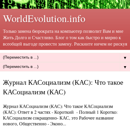
WorldEvolution.info
Только замена бюрократа на компьютер позволит Вам и мне
Жить Долго и Счастливо. Блог о том как быстро и мирно к
всеобщей выгоде провести замену. Рискните ничем не рискуя
▼
▼
Журнал КАСоциализм (КАС): Что такое
КАСоциализм (КАС)
Журнал КАСоциализм (КАС): Что такое КАСоциализм
(КАС)
: Ответ в 2 частях - Короткий - Полный 1 Коротко:
КАСоциализм сокращенно- КАС, это Рабочее название
нового, Общественно - Эконо...