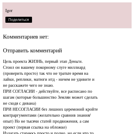
Igor
Поделиться
Комментариев нет:
Отправить комментарий
Цель проекта ЖИЗНЬ, первый этап Деньги.
Стоил он вашему покорному слуге миллиард
(проверить просто) так что не тратьте время на
лайки, реплики, матюги итд - ничем не удивите и
не расскажете чего не знаю.
ПРИ СОГЛАСИИ - действуйте, все расписано по
шагам (которые большинство Землян может сделать
не сходя с дивана)
ПРИ НЕСОГЛАСИИ без лишних церемоний кройте
контраргументами (желательно сравнив знания/
опыт) Но не тысячи статей продвижения, а сам
проект (первая ссылка на обложке)
Излагать стараюсь просто и полно, но если что то