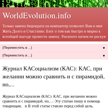
WorldEvolution.info
Только замена бюрократа на компьютер позволит Вам и мне
Жить Долго и Счастливо. Блог о том как быстро и мирно к
всеобщей выгоде провести замену. Рискните ничем не рискуя
▼
▼
Журнал КАСоциализм (КАС): КАС, при
желании можно сравнить и с пирамидой,
но,...
Журнал КАСоциализм (КАС): КАС, при желании можно
сравнить и с пирамидой, но,...
: Эту статью пишу в помощь
товарищам, и В этой статье ставлю перед собой цель,