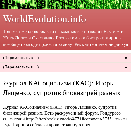
WorldEvolution.info
Только замена бюрократа на компьютер позволит Вам и мне
Жить Долго и Счастливо. Блог о том как быстро и мирно к
всеобщей выгоде провести замену. Рискните ничем не рискуя
▼
▼
Журнал КАСоциализм (КАС): Игорь
Лященко, супротив биовизирей разных
Журнал КАСоциализм (КАС): Игорь Лященко, супротив
биовизирей разных
: Есть раскрученный форум, Гондурасо
спасателей http://aftershock.su/node/4771#comment-37551 это от
туда Парни я сейчас открою страшную воен...