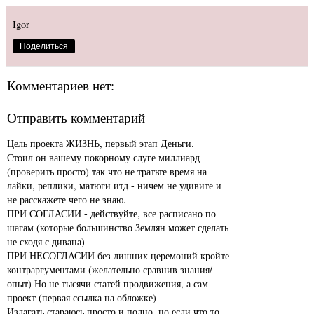
Igor
Поделиться
Комментариев нет:
Отправить комментарий
Цель проекта ЖИЗНЬ, первый этап Деньги.
Стоил он вашему покорному слуге миллиард
(проверить просто) так что не тратьте время на
лайки, реплики, матюги итд - ничем не удивите и
не расскажете чего не знаю.
ПРИ СОГЛАСИИ - действуйте, все расписано по
шагам (которые большинство Землян может сделать
не сходя с дивана)
ПРИ НЕСОГЛАСИИ без лишних церемоний кройте
контраргументами (желательно сравнив знания/
опыт) Но не тысячи статей продвижения, а сам
проект (первая ссылка на обложке)
Излагать стараюсь просто и полно, но если что то