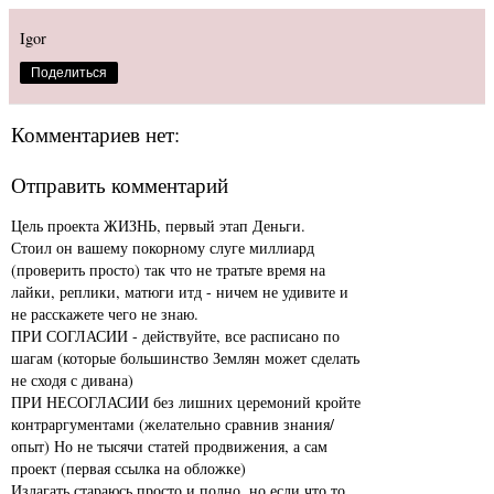
Igor
Поделиться
Комментариев нет:
Отправить комментарий
Цель проекта ЖИЗНЬ, первый этап Деньги.
Стоил он вашему покорному слуге миллиард
(проверить просто) так что не тратьте время на
лайки, реплики, матюги итд - ничем не удивите и
не расскажете чего не знаю.
ПРИ СОГЛАСИИ - действуйте, все расписано по
шагам (которые большинство Землян может сделать
не сходя с дивана)
ПРИ НЕСОГЛАСИИ без лишних церемоний кройте
контраргументами (желательно сравнив знания/
опыт) Но не тысячи статей продвижения, а сам
проект (первая ссылка на обложке)
Излагать стараюсь просто и полно, но если что то