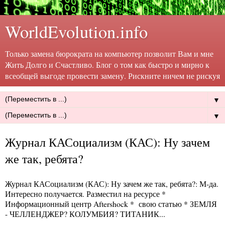
WorldEvolution.info
Только замена бюрократа на компьютер позволит Вам и мне
Жить Долго и Счастливо. Блог о том как быстро и мирно к
всеобщей выгоде провести замену. Рискните ничем не рискуя
▼
▼
Журнал КАСоциализм (КАС): Ну зачем
же так, ребята?
Журнал КАСоциализм (КАС): Ну зачем же так, ребята?
: М-да.
Интересно получается. Разместил на ресурсе *
Информационный центр Aftershock * свою статью * ЗЕМЛЯ
- ЧЕЛЛЕНДЖЕР? КОЛУМБИЯ? ТИТАНИК...