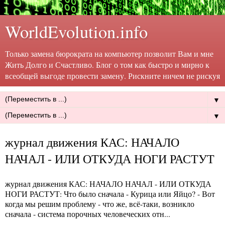
WorldEvolution.info
Только замена бюрократа на компьютер позволит Вам и мне
Жить Долго и Счастливо. Блог о том как быстро и мирно к
всеобщей выгоде провести замену. Рискните ничем не рискуя
▼
▼
журнал движения КАС: НАЧАЛО
НАЧАЛ - ИЛИ ОТКУДА НОГИ РАСТУТ
журнал движения КАС: НАЧАЛО НАЧАЛ - ИЛИ ОТКУДА
НОГИ РАСТУТ
: Что было сначала - Курица или Яйцо? - Вот
когда мы решим проблему - что же, всё-таки, возникло
сначала - система порочных человеческих отн...