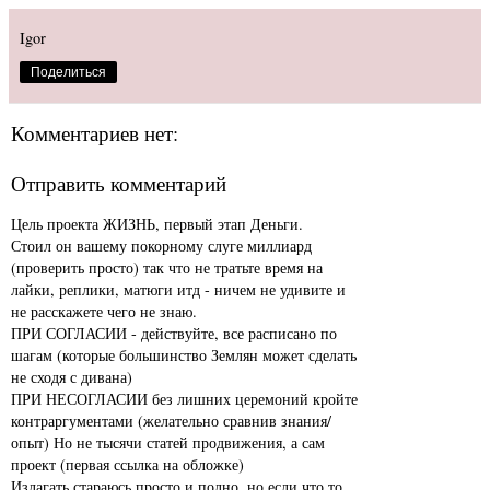
Igor
Поделиться
Комментариев нет:
Отправить комментарий
Цель проекта ЖИЗНЬ, первый этап Деньги.
Стоил он вашему покорному слуге миллиард
(проверить просто) так что не тратьте время на
лайки, реплики, матюги итд - ничем не удивите и
не расскажете чего не знаю.
ПРИ СОГЛАСИИ - действуйте, все расписано по
шагам (которые большинство Землян может сделать
не сходя с дивана)
ПРИ НЕСОГЛАСИИ без лишних церемоний кройте
контраргументами (желательно сравнив знания/
опыт) Но не тысячи статей продвижения, а сам
проект (первая ссылка на обложке)
Излагать стараюсь просто и полно, но если что то