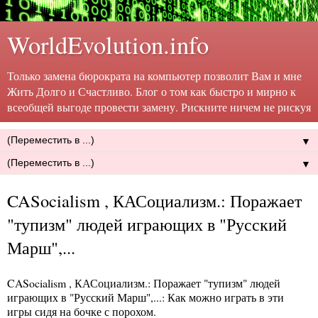
WorldEvolution.info
Только замена бюрократа на компьютер позволит Вам и мне
Жить Долго и Счастливо. Блог о том как быстро и мирно к
всеобщей выгоде провести замену. Рискните ничем не рискуя
▼
▼
CASocialism , КАСоциализм.: Поражает
"тупизм" людей играющих в "Русский
Марш",...
CASocialism , КАСоциализм.: Поражает "тупизм" людей
играющих в "Русский Марш",...
: Как можно играть в эти
игры сидя на бочке с порохом.