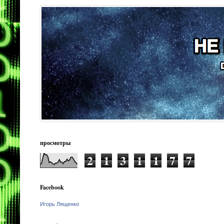
просмотры
2
1
3
1
1
7
7
Facebook
Игорь Лященко