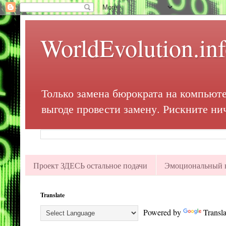
WorldEvolution.in
Только замена бюрократа на компьюте
выгоде провести замену. Рискните ни
Проект ЗДЕСЬ остальное подачи
Эмоциональный в
Translate
Powered by
Transla