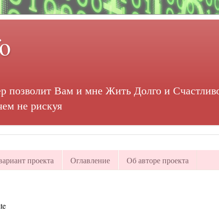
fo
р позволит Вам и мне Жить Долго и Счастливо
чем не рискуя
ариант проекта
Оглавление
Об авторе проекта
te