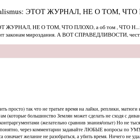
alismus: ЭТОТ ЖУРНАЛ, НЕ О ТОМ, ЧТО ПЛ
ОТ ЖУРНАЛ, НЕ О ТОМ, ЧТО ПЛОХО, а об том , ЧТО Н...
т законам мироздания. А ВОТ СПРАВЕДЛИВОСТИ, честн
ь просто) так что не тратьте время на лайки, реплики, матюги и
м (которые большинство Землян может сделать не сходя с диван
раргументами (желательно сравнив знания/опыт) Но не тысячи 
не понятно, через комментарии задавайте ЛЮБЫЕ вопросы по УМУ
означает желание не разобраться, а убить время. Ничего не уд