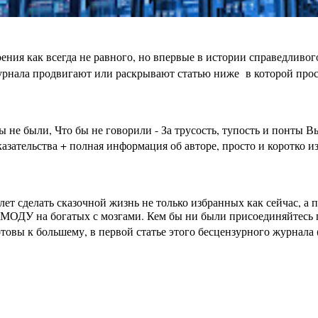
ения как всегда не равного, но впервые в истории справедливо
урнала продвигают или раскрывают статью ниже в которой просто
бы не были, Что бы не говорили - За трусость, тупость и пон
зательства + полная информация об авторе, просто и коротко из
лет сделать сказочной жизнь не только избранных как сейчас, а
МОДУ на богатых с мозгами. Кем бы ни были присоединяйтесь п
вы к большему, в первой статье этого бесцензурного журнала (на