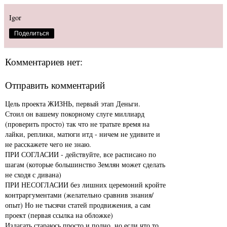
Igor
Поделиться
Комментариев нет:
Отправить комментарий
Цель проекта ЖИЗНЬ, первый этап Деньги.
Стоил он вашему покорному слуге миллиард
(проверить просто) так что не тратьте время на
лайки, реплики, матюги итд - ничем не удивите и
не расскажете чего не знаю.
ПРИ СОГЛАСИИ - действуйте, все расписано по
шагам (которые большинство Землян может сделать
не сходя с дивана)
ПРИ НЕСОГЛАСИИ без лишних церемоний кройте
контраргументами (желательно сравнив знания/
опыт) Но не тысячи статей продвижения, а сам
проект (первая ссылка на обложке)
Излагать стараюсь просто и полно, но если что то