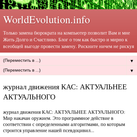
WorldEvolution.info
Только замена бюрократа на компьютер позволит Вам и мне
Жить Долго и Счастливо. Блог о том как быстро и мирно к
всеобщей выгоде провести замену. Рискните ничем не рискуя
▼
▼
журнал движения КАС: АКТУАЛЬНЕЕ
АКТУАЛЬНОГО
журнал движения КАС: АКТУАЛЬНЕЕ АКТУАЛЬНОГО
:
Мир накачан оружием. Это программное действие в
соответствии с определенными алгоритмами, по которым
строится управление нашей псевдоцивил...