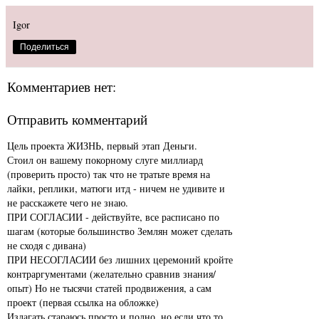
Igor
Поделиться
Комментариев нет:
Отправить комментарий
Цель проекта ЖИЗНЬ, первый этап Деньги.
Стоил он вашему покорному слуге миллиард
(проверить просто) так что не тратьте время на
лайки, реплики, матюги итд - ничем не удивите и
не расскажете чего не знаю.
ПРИ СОГЛАСИИ - действуйте, все расписано по
шагам (которые большинство Землян может сделать
не сходя с дивана)
ПРИ НЕСОГЛАСИИ без лишних церемоний кройте
контраргументами (желательно сравнив знания/
опыт) Но не тысячи статей продвижения, а сам
проект (первая ссылка на обложке)
Излагать стараюсь просто и полно, но если что то