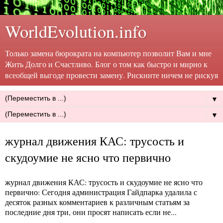
WorldEvolution.info
Только замена бюрократа на компьютер позволит Вам и мне
Жить Долго и Счастливо. Блог о том как быстро и мирно к
всеобщей выгоде провести замену. Рискните ничем не рискуя
▼
▼
журнал движения КАС: трусость и
скудоумие не ясно что первично
журнал движения КАС: трусость и скудоумие не ясно что
первично
: Сегодня администрация Гайдпарка удалила с
десяток разных комментариев к различным статьям за
последние дня три, они просят написать если не...