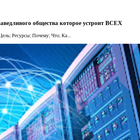
праведливого общества которое устроит ВСЕХ
ль; Ресурсы; Почему; Что; Ка...