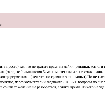
е
ь просто) так что не тратьте время на лайки, реплики, матюги и
м (которые большинство Землян может сделать не сходя с диван
раргументами (желательно сравнив знания/опыт) Но не тысячи 
не понятно, через комментарии задавайте ЛЮБЫЕ вопросы по УМУ
означает желание не разобраться, а убить время. Ничего не уд