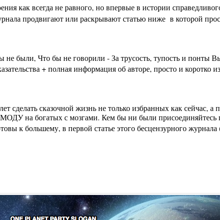
ения как всегда не равного, но впервые в истории справедливо
урнала продвигают или раскрывают статью ниже в которой просто
бы не были, Что бы не говорили - За трусость, тупость и пон
зательства + полная информация об авторе, просто и коротко из
лет сделать сказочной жизнь не только избранных как сейчас, а
МОДУ на богатых с мозгами. Кем бы ни были присоединяйтесь п
вы к большему, в первой статье этого бесцензурного журнала (на