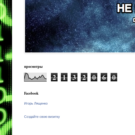
просмотры
2
1
3
2
0
6
0
Facebook
Игорь Лященко
Создайте свою визитку