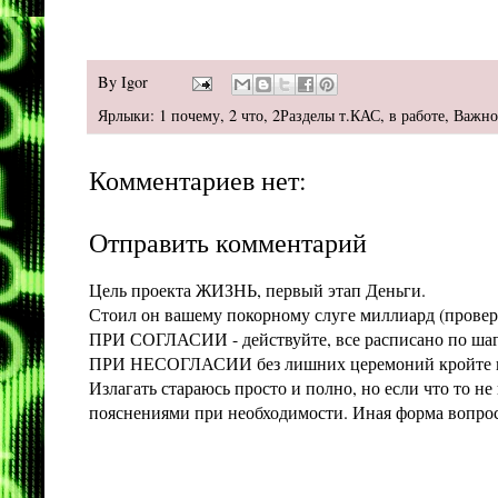
By
Igor
Ярлыки:
1 почему
,
2 что
,
2Разделы т.КАС
,
в работе
,
Важно
Комментариев нет:
Отправить комментарий
Цель проекта ЖИЗНЬ, первый этап Деньги.
Стоил он вашему покорному слуге миллиард (проверит
ПРИ СОГЛАСИИ - действуйте, все расписано по шага
ПРИ НЕСОГЛАСИИ без лишних церемоний кройте конт
Излагать стараюсь просто и полно, но если что то 
пояснениями при необходимости. Иная форма вопроса 