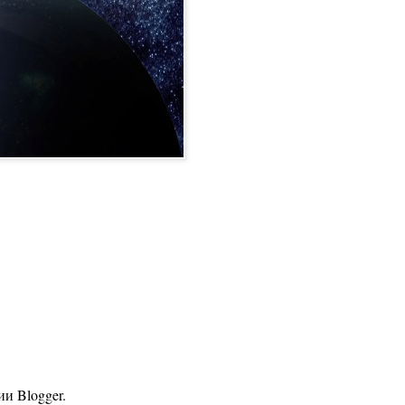
гии
Blogger
.