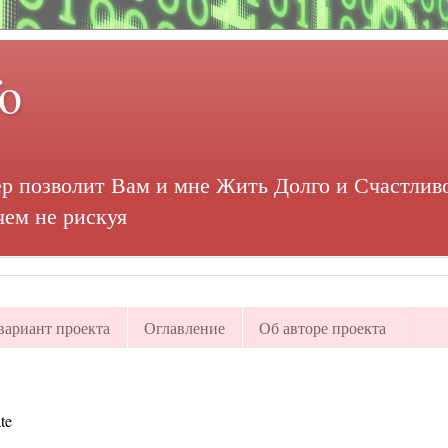
fo
р позволит Вам и мне Жить Долго и Счастливо
чем не рискуя
ариант проекта
Оглавление
Об авторе проекта
te