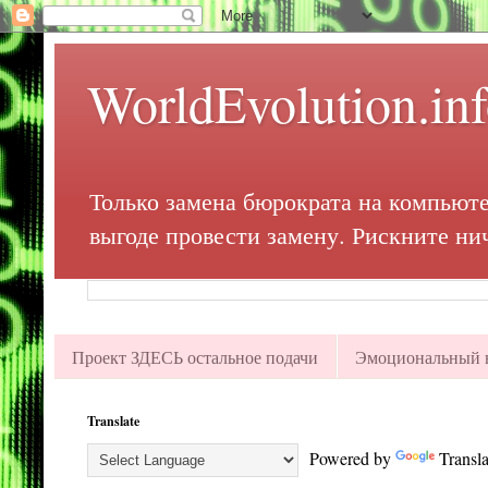
WorldEvolution.in
Только замена бюрократа на компьюте
выгоде провести замену. Рискните ни
Проект ЗДЕСЬ остальное подачи
Эмоциональный в
Translate
Powered by
Transla