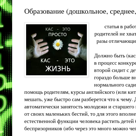
Образование (дошкольное, среднее
статья в раб
родителей не хва
разы отличающий
Должно быть (касо
в процесс конкур
второй сидит с д
гораздо больше в
нормального садик
помощь родителям, курсы английского (или кита
мешать, уже быстро сам разберется что к чему.
автоматически занятость молодежи и старшего 
от своих маленьких бестий, то для этого вп
естественной функции человека растить детей б
беспризорников (ибо через это много можно чег