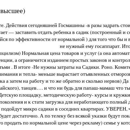
,высшее)
оте. Действия сегодняшней Госмашины -в разы задрать стои
тает — заставить отдать ребенка в садик (построенный и 
ся по эффективности от нормальной ) для того что бы и 
не нужный ему госаппарат. Ито
цилизм) Нормальная цена товаров и услуг (а она автомати
енции, а ограничится изданием простых законов и контро
етьми . В итоге -Не нужны затраты на Садики. Роно. Коми
нимания и тепла- меньше вырастает отъявленных отморозк
а а затем на работу и то же обратно и сколько нервов) Д
йского), танцев…. и что ни будь для папаш-мамаш что ты 
 Детскую площадку, методическую работу- курсы и кружки
поколения и к стати загрузка для неработающего полный д
олне подойдут микро садики в соседних квартирах. УВЕР
удет достаточно. А по телеку без всякой указки будут пок
о продать по нормальной цене через рекламу) семье у кот