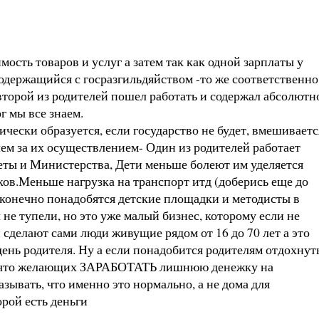
мость товаров и услуг а затем так как одной зарплаты у
содержащийся с госразгильдяйством -то же соответственно
второй из родителей пошел работать и содержал абсолютн
г мы все знаем.
чески образуется, если государство не будет, вмешиваетс
лем за их осуществлением- Один из родителей работает
теты и Министерства, Дети меньше болеют им уделяется
ов.Меньше нагрузка на транспорт итд (доберись еще до
а конечно понадобятся детские площадки и методисты в
не тупели, но это уже малый бизнес, которому если не
 сделают сами люди живущие рядом от 16 до 70 лет а это
ень родителя. Ну а если понадобится родителям отдохнут
ЕН, что желающих ЗАРАБОТАТЬ лишнюю денежку на
азывать, что именно это нормально, а не дома для
орой есть деньги