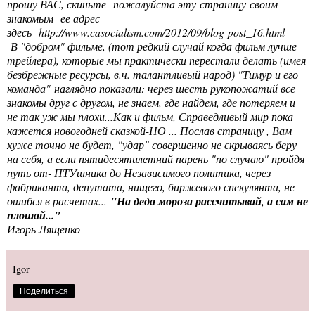
прошу ВАС, скиньте пожалуйста эту страницу своим
знакомым ее адрес
здесь
http://www.casocialism.com/2012/09/blog-post_16.html
В "добром" фильме, (тот редкий случай когда фильм лучше
трейлера), которые мы практически перестали делать (имея
безбрежные ресурсы, в.ч. талантливый народ) "Тимур и его
команда" наглядно показали: через шесть рукопожатий все
знакомы друг с другом, не знаем, где найдем, где потеряем и
не так уж мы плохи...Как и фильм, Справедливый мир пока
кажется новогодней сказкой-НО ... Послав страницу , Вам
хуже точно не будет, "удар" совершенно не скрываясь беру
на себя, а если пятидесятилетний парень "по случаю" пройдя
путь от- ПТУшника до Независимого политика, через
фабриканта, депутата, нищего, биржевого спекулянта, не
ошибся в расчетах...
"На деда мороза рассчитывай, а сам не
плошай..."
Игорь Лященко
Igor
Поделиться