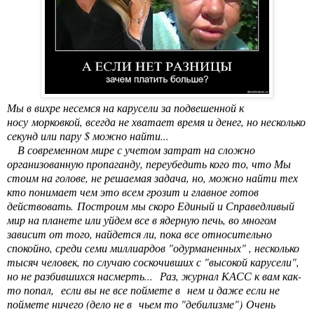
Мы в вихре несемся на карусели за подвешенной к
носу морковкой, всегда не хватает время и денег, но несколько
секунд или пару $ можно найти...
В современном мире с учетом затрат на сложно
организованную пропаганду, переубедить кого то, что Мы
стоим на голове, не решаемая задача, но, можно найти тех
кто понимает чем это всем грозит и главное готов
действовать. Построим мы скоро Единый и Справедливый
мир на планете или уйдем все в ядерную печь, во многом
зависит от того, найдется ли, пока все относительно
спокойно, среди семи миллиардов "одурманенных" , несколько
тысяч человек, по случаю соскочивших с "высокой карусели",
но не разбившихся насмерть... Раз, журнал КАСС к вам как-
то попал, если вы не все поймете в нем и даже если не
поймете ничего (дело не в чьем то "дебилизме") Очень