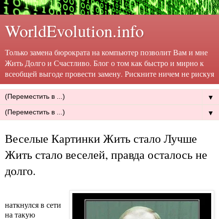
WorldEvolution.info
Только замена бюрократа на компьютер позволит Вам и мне
Жить Долго и Счастливо. Блог о том как быстро и мирно к
всеобщей выгоде провести замену. Рискните ничем не рискуя
▼
▼
Веселые Картинки Жить стало Лучше
Жить стало веселей, правда осталось не
долго.
наткнулся в сети
на такую