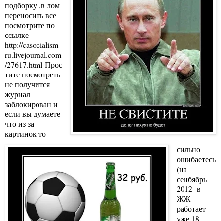
подборку ,в лом
переносить все
посмотрите по
ссылке
http://casocialism-
ru.livejournal.com
/27617.html
Прос
тите посмотреть
не получится
журнал
заблокирован и
если вы думаете
что из за
картинок то
сильно
ошибаетесь
(на
сенбябрь
2012 в
ЖЖ
работает
уже 18