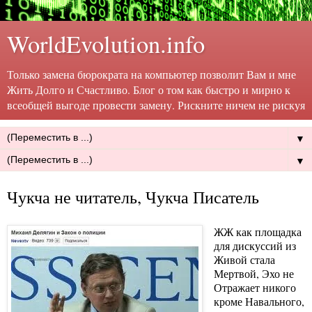
WorldEvolution.info
Только замена бюрократа на компьютер позволит Вам и мне
Жить Долго и Счастливо. Блог о том как быстро и мирно к
всеобщей выгоде провести замену. Рискните ничем не рискуя
▼
▼
Чукча не читатель, Чукча Писатель
ЖЖ как площадка
для дискуссий из
Живой стала
Мертвой, Эхо не
Отражает никого
кроме Навального,