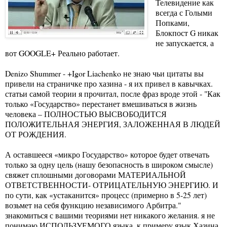
Телевидение как
всегда с Голыми
Попками,
Блокпост G никак
не запускается, а
вот GOOGLE+ Реально работает.
Denizo Shummer - +Igor Liachenko не знаю чьи цитаты вы
привели на страничке про хазина - я их привел в кавычках.
статьи самой теории я прочитал, после фраз вроде этой - "Как
только «Государство» перестанет вмешиваться в жизнь
человека – ПОЛНОСТЬЮ ВЫСВОБОДИТСЯ
ПОЛОЖИТЕЛЬНАЯ ЭНЕРГИЯ, ЗАЛОЖЕННАЯ В ЛЮДЕЙ
ОТ РОЖДЕНИЯ.
А оставшееся «микро Государство» которое будет отвечать
только за одну цель (нашу безопасность в широком смысле)
свяжет сплошными договорами МАТЕРИАЛЬНОЙ
ОТВЕТСТВЕННОСТИ- ОТРИЦАТЕЛЬНУЮ ЭНЕРГИЮ. И
по сути, как «устаканится» процесс (примерно в 5-25 лет)
возьмет на себя функцию независимого Арбитра."
знакомиться с вашими теориями нет никакого желания. я не
понимаю ИСПОЛЬЗУЕМОГО языка. к примеру язык Хазина