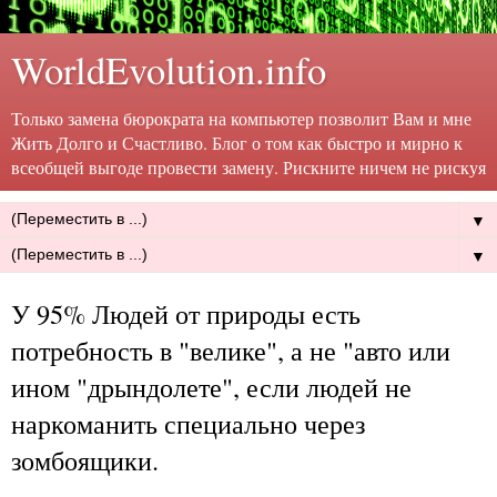
WorldEvolution.info
Только замена бюрократа на компьютер позволит Вам и мне
Жить Долго и Счастливо. Блог о том как быстро и мирно к
всеобщей выгоде провести замену. Рискните ничем не рискуя
▼
▼
У 95% Людей от природы есть
потребность в "велике", а не "авто или
ином "дрындолете", если людей не
наркоманить специально через
зомбоящики.