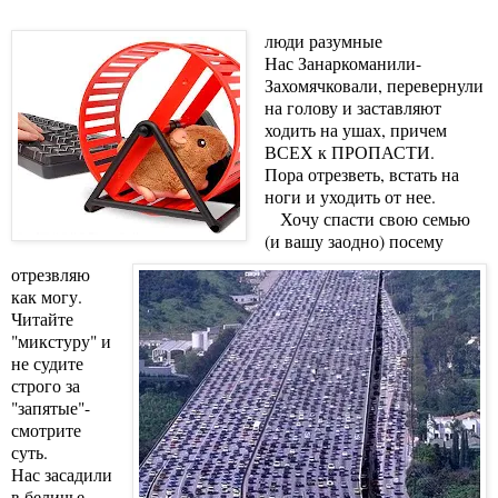
люди разумные
Нас Занаркоманили-
Захомячковали, перевернули
на голову и заставляют
ходить на ушах, причем
ВСЕХ к ПРОПАСТИ.
Пора отрезветь, встать на
ноги и уходить от нее.
Хочу спасти свою семью
(и вашу заодно) посему
отрезвляю
как могу.
Читайте
"микстуру" и
не судите
строго за
"запятые"-
смотрите
суть.
Нас засадили
в беличье