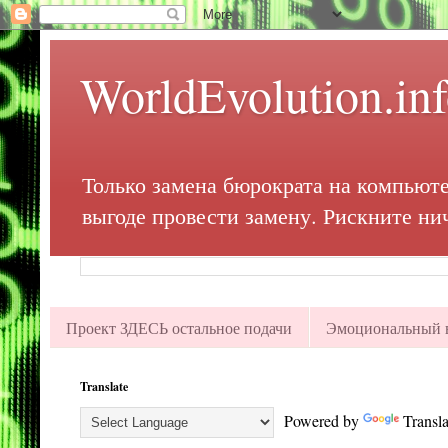
WorldEvolution.in
Только замена бюрократа на компьюте
выгоде провести замену. Рискните ни
Проект ЗДЕСЬ остальное подачи
Эмоциональный в
Translate
Powered by
Transla