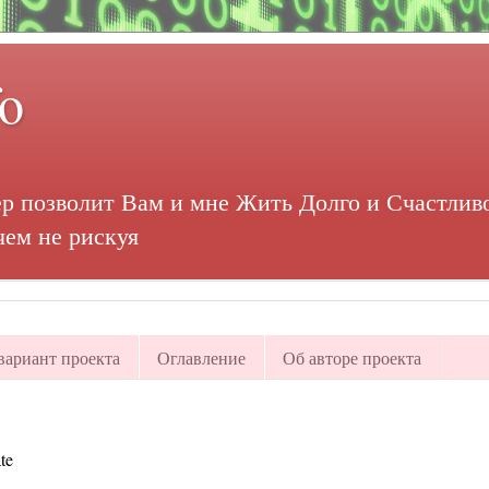
fo
р позволит Вам и мне Жить Долго и Счастливо
чем не рискуя
ариант проекта
Оглавление
Об авторе проекта
te