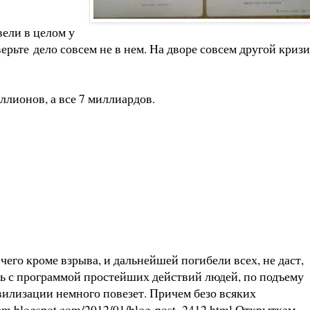
вели в целом у
ерьте дело совсем не в нем. На дворе совсем другой кризи
ллионов, а все 7 миллиардов.
его кроме взрыва, и дальнейшей погибели всех, не даст,
ель с программой простейших действий людей, по подъему
илизации немного повезет. Причем безо всяких
lism.blogspot.com/2012/01/blog-post_2412.html
Открыткам