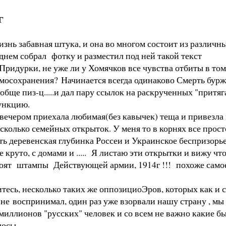
г
знь забавная штука, и она во многом состоит из различн
днем собрал фотку и разместил под ней такой текст
..Придурки, не уже ли у Хомячков все чувства отбиты в то
мосохранения? Начинается всегда одинаково Смерть буржуя
обще пиз-ц.....и дал пару ссылок на раскрученных "притяг
ункцию.
вечером приехала любимая(без кавычек) теща и привезла 
сколько семейных открыток. У меня то в корнях все просто
ть деревенская глубинка Россеи и Украинское беспризорье
е круто, с домами и ..... Я листаю эти открытки и вижу чт
оят штампы Действующей армии, 1914г !!! похоже само
тесь, несколько таких же оппозициоЭров, которых как и с
о не воспринимал, один раз уже взорвали нашу страну , м
миллионов "русских" человек и со всем не важно какие бы
лосы.