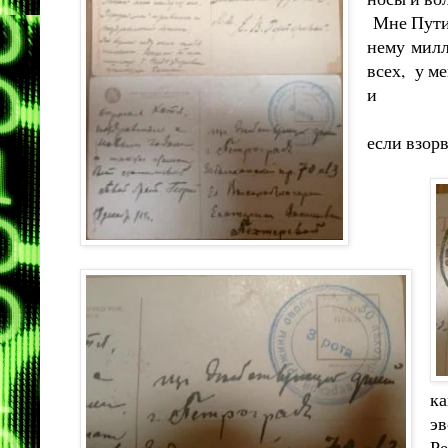
Мне Путин
нему милл
всех, у ме
и
если взорв
ка
эв
Ре