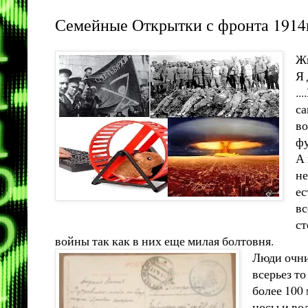
Семейные Открытки с фронта 1914
Жи
Я 
..
са
во
ф
А 
не
ес
вс
ст
войны так как в них еще милая болтовня.
Люди очни
всерьез т
более 100 
носы и во