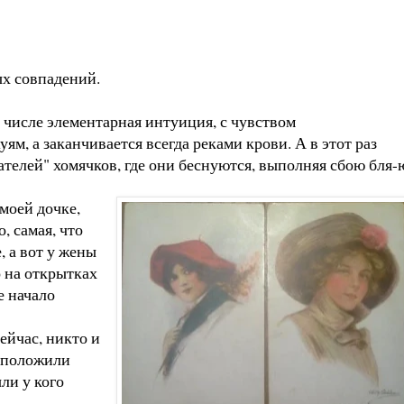
ых совпадений.
м числе элементарная интуиция, с чувством
м, а заканчивается всегда реками крови. А в этот раз
ателей" хомячков, где они беснуются, выполняя сбою бля-
моей дочке,
, самая, что
, а вот у жены
о на открытках
е начало
ейчас, никто и
ы положили
ли у кого