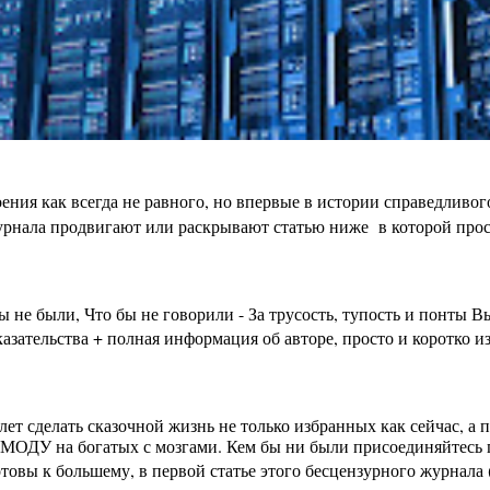
ения как всегда не равного, но впервые в истории справедливо
урнала продвигают или раскрывают статью ниже в которой просто
бы не были, Что бы не говорили - За трусость, тупость и пон
зательства + полная информация об авторе, просто и коротко из
лет сделать сказочной жизнь не только избранных как сейчас, а
МОДУ на богатых с мозгами. Кем бы ни были присоединяйтесь п
вы к большему, в первой статье этого бесцензурного журнала (на