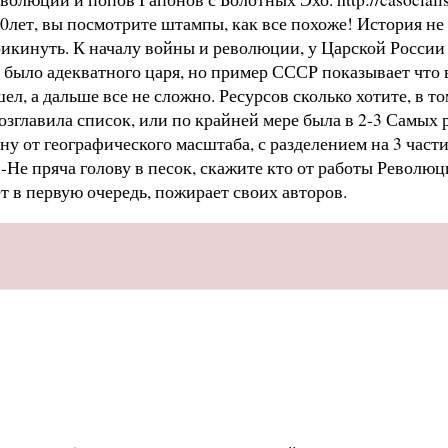
0лет, вы посмотрите штампы, как все похоже! История не 
икинуть. К началу войны и революции, у Царской России 
 было адекватного царя, но пример СССР показывает что в
л, а дальше все не сложно. Ресурсов сколько хотите, в то
 возглавила список, или по крайней мере была в 2-3 Самых
у от географического масштаба, с разделением на 3 част
.-Не пряча голову в песок, скажите кто от работы Револю
т в первую очередь, пожирает своих авторов.