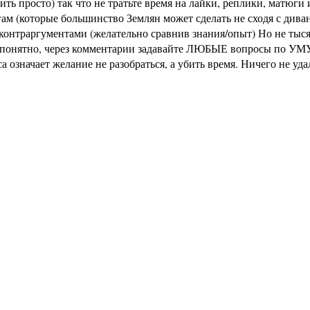
ь просто) так что не тратьте время на лайки, реплики, матюги и
м (которые большинство Землян может сделать не сходя с диван
раргументами (желательно сравнив знания/опыт) Но не тысячи 
не понятно, через комментарии задавайте ЛЮБЫЕ вопросы по УМУ
означает желание не разобраться, а убить время. Ничего не уд