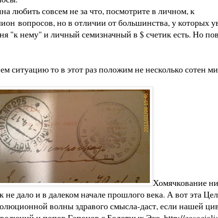
а любить совсем не за что, посмотрите в личном, к
ион вопросов, но в отличии от большинства, у которых у
ня "к нему" и личный семизначный в $ счетик есть. Но пов
ем ситуацию то в этот раз положим не несколько сотен ми
Хомячкование нич
к не дало и в далеком начале прошлого века. А вот эта Ц
олюционной волны здравого смысла-даст, если нашей цив
волюций и попов Гапонов с Болотных Эхо.
http://casocia