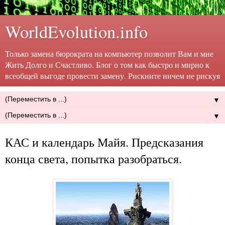
WorldEvolution.info
Только замена бюрократа на компьютер позволит Вам и мне
Жить Долго и Счастливо. Блог о том как быстро и мирно к
всеобщей выгоде провести замену. Рискните ничем не рискуя
▼
▼
КАС и календарь Майя. Предсказания
конца света, попытка разобраться.