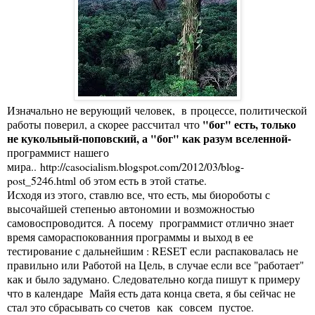
Изначально не верующий человек, в процессе, политической
"бог" есть, только
работы поверил, а скорее рассчитал что
не кукольный-поповский, а "бог" как разум вселенной-
программист нашего
мира..
http://casocialism.blogspot.com/2012/03/blog-
post_5246.html
об этом есть в этой статье.
Исходя из этого, ставлю все, что есть, мы биороботы с
высочайшей степенью автономии и возможностью
самовоспроводится. А посему программист отлично знает
время самораспокованния программы и выход в ее
тестирование с дальнейшим : RESET если распаковалась не
правильно или Работой на Цель, в случае если все "работает"
как и было задумано. Следовательно когда пишут к примеру
что в календаре Майя есть дата конца света, я бы сейчас не
стал это сбрасывать со счетов как совсем пустое.