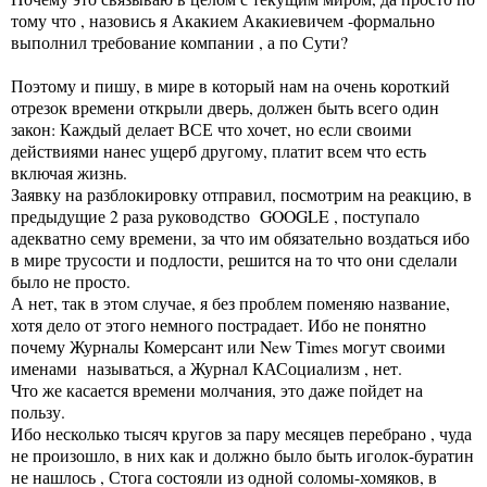
тому что , назовись я Акакием Акакиевичем -формально
выполнил требование компании , а по Сути?
Поэтому и пишу, в мире в который нам на очень короткий
отрезок времени открыли дверь, должен быть всего один
закон: Каждый делает ВСЕ что хочет, но если своими
действиями нанес ущерб другому, платит всем что есть
включая жизнь.
Заявку на разблокировку отправил, посмотрим на реакцию, в
предыдущие 2 раза руководство GOOGLE , поступало
адекватно сему времени, за что им обязательно воздаться ибо
в мире трусости и подлости, решится на то что они сделали
было не просто.
А нет, так в этом случае, я без проблем поменяю название,
хотя дело от этого немного пострадает. Ибо не понятно
почему Журналы Комерсант или New Times могут своими
именами называться, а Журнал КАСоциализм , нет.
Что же касается времени молчания, это даже пойдет на
пользу.
Ибо несколько тысяч кругов за пару месяцев перебрано , чуда
не произошло, в них как и должно было быть иголок-буратин
не нашлось , Стога состояли из одной соломы-хомяков, в