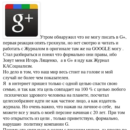
Утром обнаружил что не могу писать в G+,
первая реакция опять грохнули, но нет смотрю и читать и
работать с Журналом в оригинале там же на GOOGLE могу .
Стал разбираться и понял что формально они правы, ибо
Зовут меня Игорь Лященко, а в G+ я иду как Журнал
КАСоциализм.
Но дело в том, что наш мир весь стоит на голове и мой
случай не более чем показателен.
Я в интернет пришел только с одной целью спасти свою
семью, и так как эта цель совпадает на 100 % с целью любого
психически здрового человека на планете, посчитал
целесообразнее идти не как частное лицо, а как издатель
журнала. Но очень важно, что нажав на личное-о себе, вы
можете все у знать о моей персоне начиная с 20 лет.
При том
что открытость из цели , только приветствую,
формально,
нарушаю политику компании G.
Почему это связываю в целом с текущим миром, да просто по