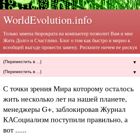
WorldEvolution.info
Только замена бюрократа на компьютер позволит Вам и мне
Жить Долго и Счастливо. Блог о том как быстро и мирно к
всеобщей выгоде провести замену. Рискните ничем не рискуя
▼
▼
С точки зрения Мира которому осталось
жить несколько лет на нашей планете,
менеджеры G+, заблокировав Журнал
КАСоциализм поступили правильно, а
вот ......