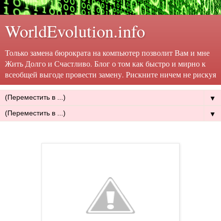
WorldEvolution.info
Только замена бюрократа на компьютер позволит Вам и мне
Жить Долго и Счастливо. Блог о том как быстро и мирно к
всеобщей выгоде провести замену. Рискните ничем не рискуя
▼
▼