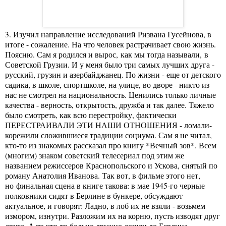
3. Изучил направление исследований Ризвана Гусейнова, в
итоге - сожаление. На что человек растрачивает свою жизнь.
Поясню. Сам я родился и вырос, как мы тогда называли, в
Советской Грузии. И у меня было три самых лучших друга -
русский, грузин и азербайджанец. По жизни - еще от детского
садика, в школе, спортшколе, на улице, во дворе - никто из
нас не смотрел на национальность. Ценились только личные
качества - верность, открытость, дружба и так далее. Тяжело
было смотреть, как всю перестройку, фактически
ПЕРЕСТРАИВАЛИ ЭТИ НАШИ ОТНОШЕНИЯ - ломали-
корежили сложившиеся традиции социума. Сам я не читал,
кто-то из знакомых рассказал про книгу *Вечный зов*. Всем
(многим) знаком советский телесериал под этим же
названием режиссеров Краснопольского и Ускова, снятый по
роману Анатолия Иванова. Так вот, в фильме этого нет,
но финальная сцена в книге такова: в мае 1945-го черные
полковники сидят в Берлине в бункере, обсуждают
актуальное, и говорят: Ладно, в лоб их не взяли - возьмем
измором, изнутри. Разложим их на корню, пусть изводят друг
друга. А то что-то больно дружно дошли до Берлина -