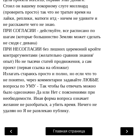
Стоил он вашему покорному слуге миллиард
(проверить просто) так что не тратьте время на
лайки, реплики, матюги итд - ничем не удивите и
не расскажете чего не знаю.
ПРИ СОГЛАСИИ - действуйте, все расписано по
шагам (которые большинство Землян может сделать
не сходя с дивана)
ПРИ НЕСОГЛАСИИ без лишних церемоний кройте
контраргументами (желательно сравнив знания/
опыт) Но не тысячи статей продвижения, а сам
проект (первая ссылка на обложке)
Излагать стараюсь просто и полно, но если что то
не понятно, через комментарии задавайте ЛЮБЫЕ
вопросы по УМУ - Так чтобы бы отвечать можно
было однозначно Да или Нет с пояснениями при
необходимости. Иная форма вопроса означает
желание не разобраться, а убить время. Ничего не
удаляю но Я не развлекаю публику.
‹
›
Главная страница