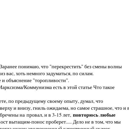
аранее понимаю, что "перекрестить" без смены волны
з вас, хоть немного задуматься, по силам.
 и объяснение "торопливости".
Марксизма/Коммунизма есть в этой статье Что такое
ете
, по предыдущему своему опыту, думал, что
ерху и внизу, гниль ожидаема, но самое страшное, что и 
повторюсь любые
бречены на провал, и в 3-15 лет,
ост вытащим-понос проберет..... Дело не в том, что мы
пу, когда нужен эволюционный качественный скачок,