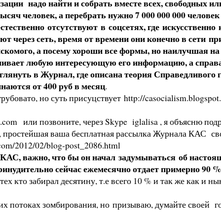
зации надо найти и собрать вместе всех, свободных и
ысяч человек, а перебрать нужно 7 000 000 000 человек
 естественно отсутствуют в соцсетях, где искусственн
 через сеть, время от времени они конечно в сети пр
 искомого, а посему хороши все формы, но наилучшая 
шивает любую интересующую его информацию, а справа
глянуть в Журнал, где описана теория Справедливого го
ются от 400 руб в месяц
.
грубовато, но суть присуцствует
http://casocialism.blogspo
l.com
или позвоните, через Skype iglalisa , я объясню подр
а, простейшая ваша бесплатная рассылка Журнала КАС с
t.com/2012/02/blog-post_2086.html
 КАС, важно, что бы он начал задумываться об настоя
инудительно сейчас ежемесячно отдает примерно 90 %
ли тех кто забирал десятину, т.е всего 10 % и так же
ирования, но призываю, думайте своей головой. То