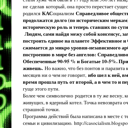
не сделав который, она просто перестает суще
КАС
Справедливое обществ
родился
оциализм
продолжатся долго (по историческим меркам
историческую роль и теперь ставших по сут
Людям, сами найдя межу собой консенсус, за
построить единое на планете Эффективное и 
сжимается до микро уровня-независимого ар
построению в мире без ангелов: Справедливо
Обеспеченные 90-95 % и Богатые 10-5%. Приче
живешь.
Но важно, что без понтов и паразита 
ибо шел к ней, в
месяцев ни о чем не говорит,
время прошла путь от второй, а в чем то и 
гуще этого пути.
Более чем символично родится в ту же весну, ко
живущих, в ядерный котел. Точка невозврата оч
страшной точки.
Программа действий была написана в месте с те
семьи и цивилизацию.
http://casocialism.blogsp