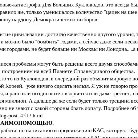
овые-катастрофа. Для Больших Кукловодов, это всегда бы
правило же, только уменьшалось количество "цацек на ше
прошу пардону-Демократических выборов.
звитие цивилизации достигло качественно другого уровня
 и можно было "бомбить" годами, а сейчас даже если неско
и городами, не будет больше ни Москвы ни Лондона.....а 
иеся проблемы могут быть решены всего двумя способам
 построением на всей Планете Справедливого общества.
то то из Кукловодов, в очередной раз объявит мировую во
ой Кореей, уже ничего сделать нельзя. Я уж не говорю п
я, и рано или поздно котел взорвется или даже треснет, 
я миллион. А дальше да же если будет только трещина все
 не знают с какой стороны брать лопату. Подробнее об э
blog-post_4517.html
ЗА ВЗАИМОПОМОЩЬЮ.
 работа, по написанию и продвижению КАС, которую буду 
ва, даже с учетом того что материалы КАСоциализма посм