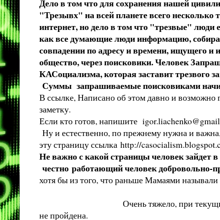
Дело в том что для сохранения нашей цивили
"Трезывх" на всей планете всего несколько т
интернет, но дело в том что "трезвые" люди
как все думающие люди информацию, собирают
совпадении по адресу и времени, ищущего и
общество, через поисковики. Человек Запра
КАСоциализма, которая заставит трезвого за
Суммы запрашиваемые поисковиками начина
В ссылке, Написано об этом давно и возможно 
заметку.
Если кто готов, напишите
igor.liachenko@gmai
Ну и естественно, по прежнему нужна и важн
эту страницу ссылка
http://casocialism.blogspo
Не важно с какой страницы человек зайдет в
честно работающий человек добровольно-пр
хотя бы из того, что раньше Мамаями называ
Очень тяжело, при текущих потоках зомб
не пройдена.