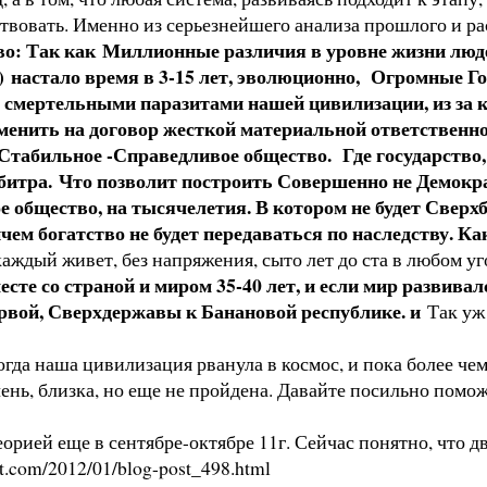
ствовать. Именно из серьезнейшего анализа прошлого и ра
о: Так как Миллионные различия в уровне жизни людей,
) настало время в 3-15 лет, эволюционно, Огромные 
и смертельными паразитами нашей цивилизации, из за
менить на договор жесткой материальной ответственнос
Стабильное -Справедливое общество. Где государство,
битра. Что позволит построить Совершенно не Демокра
е общество, на тысячелетия. В котором не будет Сверхб
м богатство не будет передаваться по наследству. Как
каждый живет, без напряжения, сыто лет до ста в любом уг
месте со страной и миром 35-40 лет, и если мир развивал
первой, Сверхдержавы к Банановой республике. и
Так уж 
гда наша цивилизация рванула в космос, и пока более чем в
ень, близка, но еще не пройдена. Давайте посильно помож
орией еще в сентябре-октябре 11г. Сейчас понятно, что 
ot.com/2012/01/blog-post_498.html