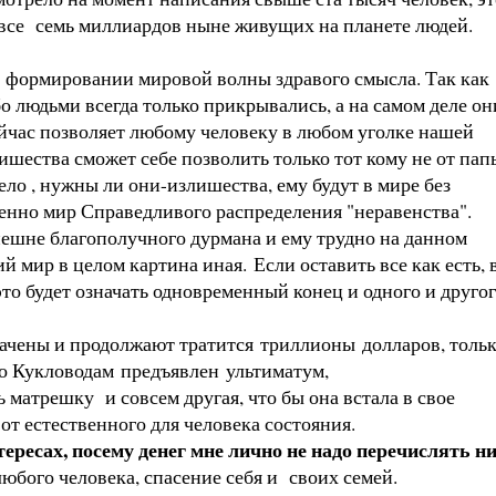
и все семь миллиардов ныне живущих на планете людей.
 формировании мировой волны здравого смысла. Так как
бо людьми всегда только прикрывались, а на самом деле он
ейчас позволяет любому человеку в любом уголке нашей
ишества сможет себе позволить только тот кому не от пап
ело , нужны ли они-излишества, ему будут в мире без
именно мир Справедливого распределения "неравенства".
нешне благополучного дурмана и ему трудно на данном
 мир в целом картина иная. Если оставить все как есть, 
то будет означать одновременный конец и одного и другог
ачены и продолжают тратится триллионы долларов, толь
что Кукловодам предъявлен ультиматум,
атрешку и совсем другая, что бы она встала в свое
т естественного для человека состояния.
ересах, посему денег мне лично не надо перечислять н
юбого человека, спасение себя и своих семей.