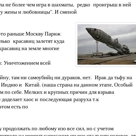
ла не более чем игра в шахматы, редко проигрыш в ней
е у жены и любовницы". И сменой
, это раньше Москву Париж
лько красавиц залетят куда
красавиц на земле многие
и: Уничтожением всей
йну, там ни самоубийц ни дураков, нет. Ирак да тьфу на
ро Индию и Китай. (наша страна на данном этапе, Особый
сам по себе. Мелких и крупных причин для взрыва
 доделает хаос и последующая разруха т.к
том есть по
продолжать по любому изо все сил, но с учетом
отрело на момент написания свыше ста тысяч человек, эт