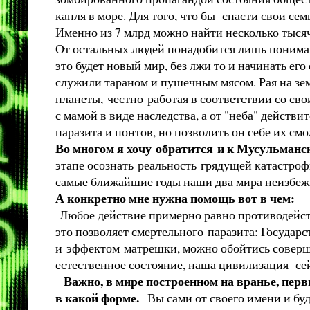
капля в море. Для того, что бы спасти свои с
Именно из 7 млрд можно найти несколько тыся
От остальных людей понадобится лишь пониман
это будет новый мир, без лжи то и начинать его
служили тараном и пушечным мясом. Рая на зем
планеты, честно работая в соответствии со сво
с мамой в виде наследства, а от "неба" действ
паразита и понтов, но позволить он себе их см
Во многом я хочу обратится и к Мусульманс
этапе осознать реальность грядущей катастрофы
самые ближайшие годы наши два мира неизбежно
А конкретно мне нужна помощь вот в чем:
Любое действие примерно равно противодейств
это позволяет смертельного паразита: Государс
и эффектом матрешки, можно обойтись соверше
естественное состояние, наша цивилизация сей
Важно, в мире построенном на вранье, перв
в какой форме.
Вы сами от своего имени и буд