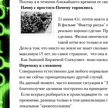
Посему я в течении ближайшего
Начну с простого-Почему тороплюсь
21 июня 41г. почти никто 
В фильме "Фактор риска" и
реально хорошо сделан. Пр
сделана. Фильм окончился 
такой ночи все только и на
Дело в том, что никто на земле не знает сколь
максимум 15 лет, но самое страшное, что она 
Как бывший Биржевой Спекулянт, знаю насколь
Перехожу к сложному
Совершенно естественно для любого нормального
все же сейчас принципиально другой случай.
На данный момент, чисто внешне ситуация в "З
благополучие целиком построено на принципе
Если всерьез разбиратся в происходящем то с
прежними, разница только в том цивилизация с
локальные "кровопускания".