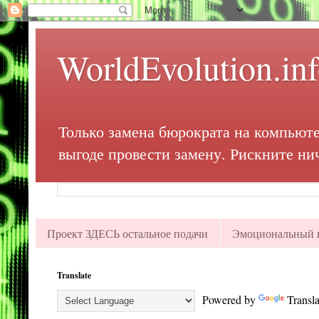
WorldEvolution.in
Только замена бюрократа на компьюте
выгоде провести замену. Рискните ни
Проект ЗДЕСЬ остальное подачи
Эмоциональный в
Translate
Powered by
Transla