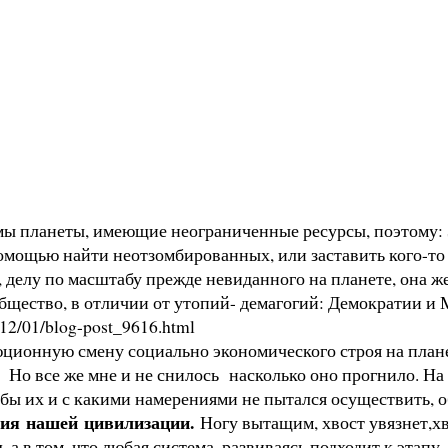
ы планеты, имеющие неограниченные ресурсы, поэтому: З
помощью найти неотзомбированных, или заставить кого-то и
делу по масштабу прежде невиданного на планете, она же
общество, в отличии от утопий- демагогий: Демократии и 
012/01/blog-post_9616.html
ционную смену социально экономического строя на план
о все же мне и не снилось насколько оно прогнило. На в
о бы их и с какими намерениями не пытался осуществить, о
ния нашей цивилизации.
Ногу вытащим, хвост увязнет,хв
д, а в том, что любая система, развиваясь подходит к эта