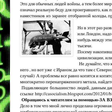
Это для обычных людей войны, а тем более мир
означал реальную беду для проигравшего, как 
наместников из заранее отобранной колоды, 
Но в этот раз ра
или Лондон, надо
нибудь между этим
тысячи.
Посему накопивш
цивилизации, или
Не думайте, что к
него , но вот уже с Ираном
да что там с Северн
,
случай) А проблемы все равно копятся и копятс
многократно перенапряженного метала, найдетс
Подавляющее большинство людей, давным давно
ссылке
http://casocialism.blogspot.com/2012/01/
Обращаюсь к читателям за помощью-
Дело в том что мной лично проделана огромная
зомбированного пропагандой состояния общест