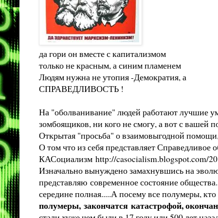
да гори он вместе с капитализмом
только не красным, а синим пламенем
Людям нужна не утопия -Демократия, а
СПРАВЕДЛИВОСТЬ !
На "оболванивание" людей работают лучшие ум
зомбоящиков, ни кого не смогу, а вот с вашей 
Открытая "просьба" о взаимовыгодной помощи, 
О том что из себя представляет Справедливое 
КАСоциализм
http://casocialism.blogspot.com/2
Изначально вынуждено замахнувшись на эволю
представляю современное состояние общества. Н
середине полная.....А посему все полумеры, кт
полумеры, закончатся катастрофой, оконча
стали хуже чем были в 17 году или 500 лет наза