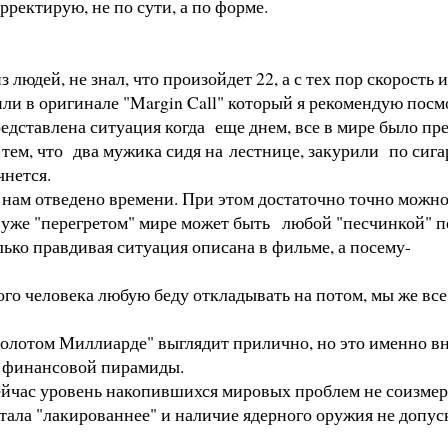
 времени ее скорректирую, не по сути
из людей, не знал, что произойдет 22, а с тех пор скорос
ли в оригинале "Margin Call" который я рекомендую посм
едставлена ситуация когда еще днем, все в мире было пре
тем, что два мужика сидя на лестнице, закурили по сига
чнется.
ко нам отведено времени. При этом достаточно точно можн
в уже "перегретом" мире может быть любой "песчинкой" пе
ко правдивая ситуация описана в фильме, а посему-
 человека любую беду откладывать на потом, мы же все зна
олотом Миллиарде" выглядит прилично, но это именно вн
 финансовой пирамиды.
ейчас уровень накопившихся мировых проблем не соизмери
тала "лакированнее" и наличие ядерного оружия не допус