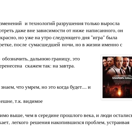
, а по форме.
ть изменений и технологий разрушения только выросла
отреть даже вне зависимости от ниже написанного, он
красно, но уже на утро следующего дня "игра" была
ретке, после сумасшедшей ночи, но в жизни именно с
о обозначить, дальнюю границу, это
ренесена скажем так: на завтра.
ем, что умрем, но это когда будет.... и
ешне, т.к. видимое
мо выше, чем в середине прошлого века, и люди осталис
кает, легкого решения накопившихся проблем, устраивая