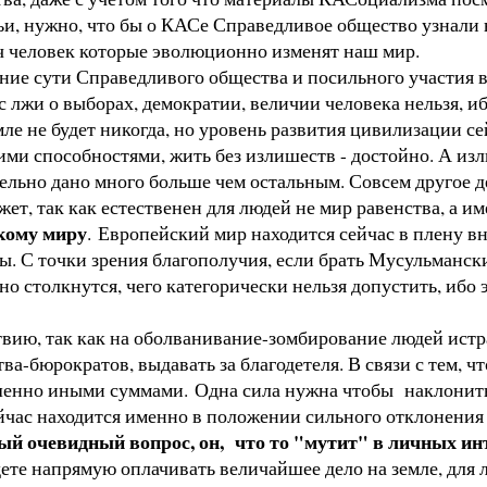
емьи, нужно, что бы о КАСе Справедливое общество узнал
ч человек которые эволюционно изменят наш мир.
ие сути Справедливого общества и посильного участия в
 с лжи о выборах, демократии, величии человека нельзя, и
ле не будет никогда, но уровень развития цивилизации с
ими способностями, жить без излишеств - достойно. А изл
ительно дано много больше чем остальным. Совсем другое д
ожет, так как естественен для людей не мир равенства, а 
кому миру
. Европейский мир находится сейчас в плену в
. С точки зрения благополучия, если брать Мусульманский
 столкнутся, чего категорически нельзя допустить, ибо э
ию, так как на оболванивание-зомбирование людей истр
тва-бюрократов, выдавать за благодетеля. В связи с тем, 
нно иными суммами. Одна сила нужна чтобы наклонить м
час находится именно в положении сильного отклонения о
ый очевидный вопрос, он, что то "мутит" в личных инт
ете напрямую оплачивать величайшее дело на земле, для л