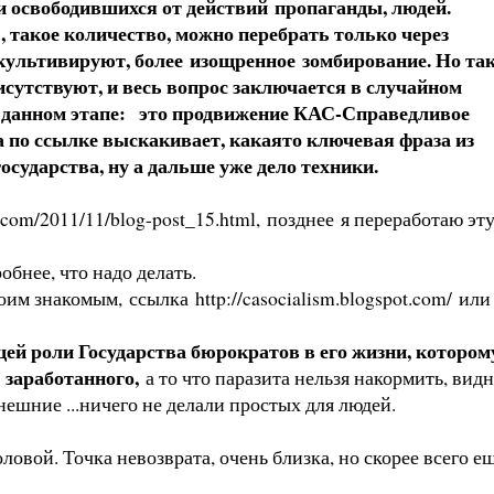
ли освободившихся от действий пропаганды, людей.
 , такое количество, можно перебрать только через
о культивируют, более изощренное зомбирование. Но та
исутствуют, и весь вопрос заключается в случайном
на данном этапе: это продвижение КАС-Справедливое
 по ссылке выскакивает, какаято ключевая фраза из
сударства, ну а дальше уже дело техники.
t.com/2011/11/blog-post_15.html
, позднее я переработаю эт
обнее, что надо делать.
воим знакомым, ссылка
http://casocialism.blogspot.com/
или
щей роли Государства бюрократов в его жизни, котором
 заработанного,
а то что паразита нельзя накормить, вид
 как и нынешние ...ничего не делали простых для люде
чка невозврата, очень близка, но скорее всего е