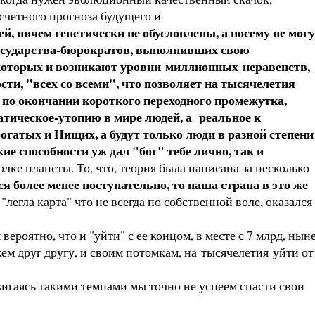
счетного прогноза будущего и
 ничем генетически не обусловлены, а посему не могу
Государства-бюрократов, выполнивших свою
 которых и возникают уровни миллионных неравенств,
ти, "всех со всеми", что позволяет на тысячелетия
 по окончании короткого переходного промежутка,
тическое-утопию в мире людей, а реальное к
огатых и Нищих, а будут только люди в разной степени
ие способности уж дал "бог" тебе лично, так и
олке планеты. То, что, теория была написана за несколько
ся более менее поступательно, то наша страна в это же
"легла карта" что не всегда по собственной воле, оказался
ероятно, что и "уйти" с ее концом, в месте с 7 млрд, нын
ем друг другу, и своим потомкам, на тысячелетия уйти от
двигаясь такими темпами мы точно не успеем спасти свои