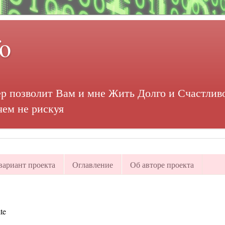
fo
р позволит Вам и мне Жить Долго и Счастливо
чем не рискуя
ариант проекта
Оглавление
Об авторе проекта
te