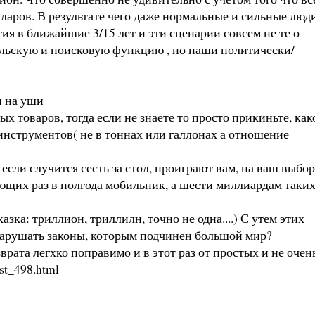
ларов. В результате чего даже нормальные и сильные люд
ия в ближайшие 3/15 лет и эти сценарии совсем не те о
льскую и поисковую функцию , но наши политически/
и на уши
 товаров, тогда если не знаете то просто прикиньте, как
инструментов( не в тоннах или галлонах а отношение
ли случится сесть за стол, проиграют вам, на ваш выбор
ющих раз в полгода мобильник, а шести миллиардам таки
азка: триллион, триллилн, точно не одна....) С утем этих
 нарушать законы, которым подчинен большой мир?
рата легхко поправимо и в этот раз от простых и не очень
ost_498.html