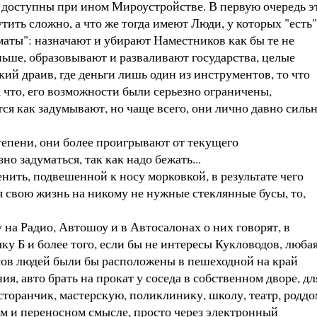
доступны при ином Мироустройстве. В первую очередь э
тить сложно, а что же тогда имеют Люди, у которых "есть"
аты": назначают и убирают Наместников как бы те не
ьше, образовывают и разваливают государства, целые
ий драив, где деньги лишь один из инструментов, то что
 что, его возможности были серьезно ограничены,
ся как задумывают, но чаще всего, они лично давно силь
тепени, они более проигрывают от текущего
о задуматься, так как надо бежать...
ить, подвешенной к носу морковкой, в результате чего
ая свою жизнь на никому не нужные стеклянные бусы, то,
а Радио, Автошоу и в Автосалонах о них говорят, в
ку Б и более того, если бы не интересы Кукловодов, люба
есов людей были бы расположены в пешеходной на край
я, авто брать на прокат у соседа в собственном дворе, дл
сторанчик, мастерскую, поликлинику, школу, театр, роддо
ямом и переносном смысле, просто через электронный