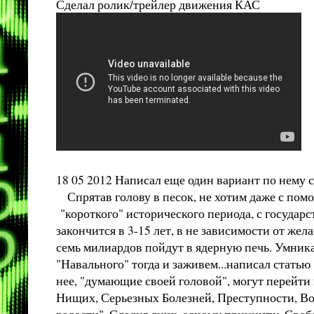
Сделал ролик/трейлер движения КАС
18 05 2012 Написал еще один вариант по нему 
Спрятав голову в песок, не хотим даже с помо
"короткого" исторического периода, с государ
закончится в 3-15 лет, в не зависимости от же
семь милиардов пойдут в ядерную печь. Умника
"Навального" тогда и заживем...написал статью
нее, "думающие своей головой", могут перейти 
Нищих, Серьезных Болезней, Преступности, Вой
радости". Следуя лишь одному принципу, Свобо