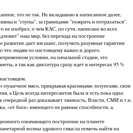
анное, это не так. Не вкладываю в написанное далее,
ивны и "глупы", за границами "пожрать и потрахаться".
го не изобрел, о чем КАС, по сути, написано во всех
длежит" наш мир, без перехода на построение
кое развитие дает им шанс, получить разумные гарантии
то что людям по настоящему важно и дорого.
пременном условии, на начальной стадии, это
еты, а так как диктатура сразу идет в интересах 95 %
 настоящем.
ан-пушечное мясо, прикрывая красивыми лозунгами, свои
тия, а Цель всегда интересантов была и есть пока одна:
в очередной раз доказывает лживость, Власти, СМИ и т.н.
а, «от бога» имеющего не равные способности, а,
ионного означающего построение на планете
ланетарной волны здравого смысла помочь найти на