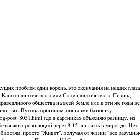
ущих проблем один корень, это окончания на наших глаз
но Капиталистического или Социалистического. Период
праведливого общества на всей Земле или в эти же годы вс
 или : вот Путина прогоним, поставми батюшку
log-post_8051.html
где в картинках объясняю разницу, из
ез всяких революций через 8-15 лет жить в мире где: Нет
бностям, просто "Живет", получая от жизни "все разумны
обода другого. При этом, КАС не Анархия, скорее