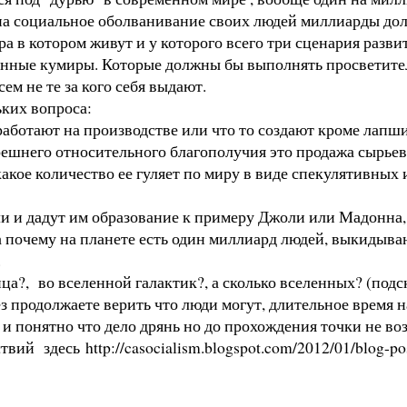
 на социальное оболванивание своих людей миллиарды дол
а в котором живут и у которого всего три сценария развит
анные кумиры. Которые должны бы выполнять просветите
ем не те за кого себя выдают.
ьких вопроса:
, работают на производстве или что то создают кроме лапш
ешнего относительного благополучия это продажа сырьевых
акое количество ее гуляет по миру в виде спекулятивных 
 и дадут им образование к примеру Джоли или Мадонна, ес
а почему на планете есть один миллиард людей, выкидыва
.
нца?, во вселенной галактик?, а сколько вселенных? (подск
з продолжаете верить что люди могут, длительное время
и понятно что дело дрянь но до прохождения точки не возв
йствий здесь
http://casocialism.blogspot.com/2012/01/blog-p