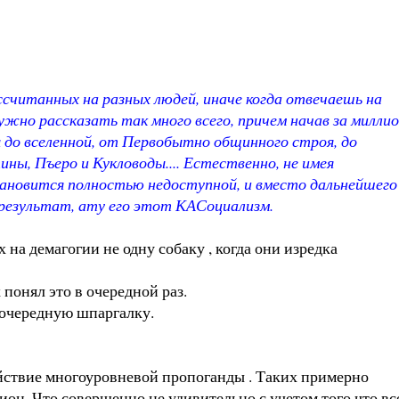
ссчитанных на разных людей, иначе когда отвечаешь на
нужно рассказать так много всего, причем начав за милли
лы до вселенной, от Первобытно общинного строя, до
ны, Пъеро и Кукловоды.... Естественно, не имея
становится полностью недоступной, и вместо дальнейшего
результат, ату его этот КАСоциализм.
а демагогии не одну собаку , когда они изредка
 понял это в очередной раз.
ь очередную шпаргалку.
ействие многоуровневой пропоганды . Таких примерно
лион. Что совершенно не удивительно с учетом того что вс