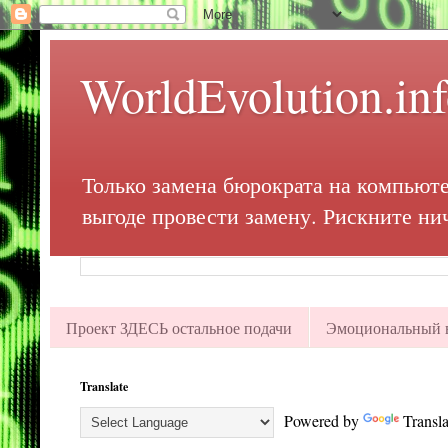
WorldEvolution.in
Только замена бюрократа на компьюте
выгоде провести замену. Рискните ни
Проект ЗДЕСЬ остальное подачи
Эмоциональный в
Translate
Powered by
Transla