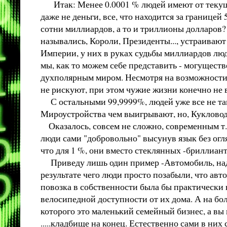
Итак: Менее 0.0001 % людей имеют от текуще
даже не деньги, все, что находится за границе
сотни миллиардов, а то и триллионы долларов?
назывались, Короли, Президенты..., устраива
Империи, у них в руках судьбы миллиардов люде
мы, как то можем себе представить - могущест
духполярным миром. Несмотря на возможности, 
не рискуют, при этом чужие жизни конечно не 
С остальными 99,9999%, людей уже все не так 
Мироустройства чем выигрывают, но, Кукловоды 
Оказалось, совсем не сложно, современным т.н
люди сами "добровольно" высунув язык без огля
что для 1 %, они вместо стеклянных -бриллиант
Приведу лишь один пример -Автомобиль, надо 
результате чего люди просто позабыли, что авт
повозка в собственности была бы практически 
велосипедной доступности от их дома. А на боле
которого это маленький семейный бизнес, а вы
.....кладбище на конец. Естественно сами в них