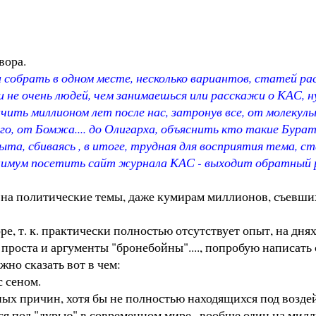
вора.
 собрать в одном месте, несколько вариантов, статей ра
 и не очень людей, чем занимаешься или расскажи о КАС, 
ончить миллионом лет после нас, затронув все, от молеку
о, от Бомжа.... до Олигарха, объяснить кто такие Бурати
ыта, сбиваясь , в итоге, трудная для восприятия тема, 
инимум посетить сайт журнала КАС - выходит обратный 
на политические темы, даже кумирам миллионов, съевших н
е, т. к. практически полностью отсутствует опыт, на днях
 проста и аргументы "бронебойны"...., попробую написат
но сказать вот в чем:
с сеном.
ных причин, хотя бы не полностью находящихся под возд
ится под "дурью" в современном мире , вообще один на мил