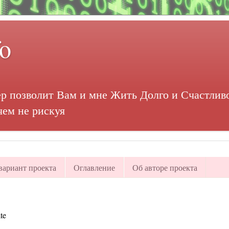
fo
р позволит Вам и мне Жить Долго и Счастливо
чем не рискуя
ариант проекта
Оглавление
Об авторе проекта
te