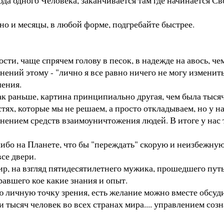
но и месяцы, в любой форме, подгребайте быстрее.
ости, чаще спрячем голову в песок, в надежде на авось, ч
нений этому - "лично я все равно ничего не могу изменить
ения.
 раньше, картина принципиально другая, чем была тысячел
ях, которые мы не решаем, а просто откладываем, но у н
нением средств взаимоуничтожения людей. В итоге у нас т
на Планете, что бы "переждать" скорую и неизбежную ра
се двери.
, на взгляд пятидесятилетнего мужика, прошедшего путь
равшего кое какие знания и опыт.
чную точку зрения, есть желание можно вместе обсудить,
 тысяч человек во всех странах мира.... управлением созн