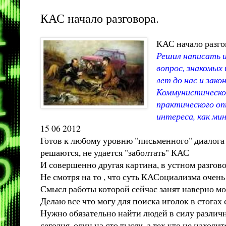
КАС начало разговора.
КАС начало разго
Решил написать и
вопрос, знакомых
лет до нас и зак
Коммунистическог
практического оп
интереса, как м
15 06 2012
Готов к любому уровню "письменного" диалога 
решаются, не удается "заболтать" КАС
И совершенно другая картина, в устном разговор
Не смотря на то , что суть КАСоциализма очень
Смысл работы которой сейчас занят наверно мож
Делаю все что могу для поиска иголок в стогах 
Нужно обязательно найти людей в силу различ
сегодня, один на сто тысяч, а тех кто не наход