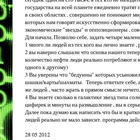
государства на всей планете ежедневно тратят
в своих областях , совершенно не понимают мир
которых нам говорят искусственно сформиров
экономические "звезды" и оппозиционеры , совс
Для начала, Позволю себе, задать четыре мален
1 много ли людей из тех кого вы лично знаете 
2 вы наверно слышали что основа нашего тепер
количество нефти люди реально потребляют и к
одного к другому)
3 Вы уверены что "бедуины" которых усыновили
шашки/карты/шахматы. Теперь ответьте себе, 
же людей , часто жрать в прямом смысле нечего
4 Вы знаете сколько в галактике звезд типа сол
цифирек и минуты на размышление , вы в серье
Далее пока думаю как написать что бы и кратко 
людей реально не мало зависит. программа де
28 05 2012