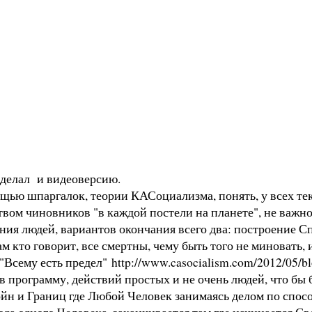
сделал и видеоверсию.
щью шпаргалок, теории КАСоциализма, понять, у всех тек
ством чиновников "в каждой постели на планете", не важ
лания людей, вариантов окончания всего два: построение С
м кто говорит, все смертны, чему быть того не миновать,
 "Всему есть предел"
http://www.casocialism.com/2012/05/b
в программу, действий простых и не очень людей, что бы б
н и Границ где Любой Человек занимаясь делом по спосо
да одного Человека, заканчивается там где начинается Св