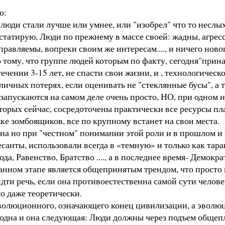
о:
юди стали лучше или умнее, или "изобрел" что то неслых
статирую, Люди по прежнему в массе своей: жадны, агресс
управляемы, вопреки своим же интересам...., и ничего ново
тому, что группе людей которым по факту, сегодня"прина
течении 3-15 лет, не спасти свои жизни, и , технологичес
ичных потерях, если оценивать не "стеклянные бусы", а 
ускаются на самом деле очень просто, НО, при одном не
орых сейчас, сосредоточены практически все ресурсы план
жке зомбоящиков, все по крупному встанет на свои места.
а но при "честном" понимании этой роли и в прошлом и
санты, использовали всегда в «темную» и только как тар
а, Равенство, Братство ...., а в последнее время- Демокра
данном этапе является общепринятым трендом, что просто 
ти речь, если она противоестественна самой сути человек
о даже теоретически.
олюционного, означающего конец цивилизации, а эволюц
 одна и она следующая: Люди должны через подъем общеп