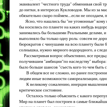
эквивалент "честного труда" обменивая свой тр
до нитки, в интересах Кукловодов. Мы из за ма
обязательно скоро поймем....если не опоздаем, 
Ясно, что нашлись бы "не угомонные" кому по
бы носились по планете на каких нибудь водоро
занимались бы большими Реальными делами, и н
выполняло бы только одну роль: совсем не доро
бюрократов с чинушами на всю планету были бы
солнышка, нужно мирного водородного, а следов
Рассматривая вопрос объективно, все предыду
получившим "амбиции"по наследству" выбора: ты
было больше шансов "съесть кого-то чем быть 
В общем все не сложно, но ранее построению
людям иные возможности самореализации, одно
К великому сожалению, инерция мышления и пр
критическое состояние.
Осталось только объяснить с какого перепугу
Мир на планет был построен в самые ближайшие 
утопии в этот раз -демократии.