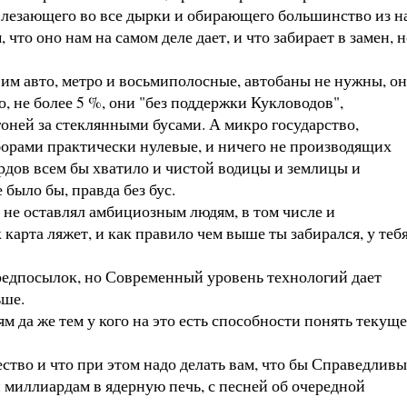
а влезающего во все дырки и обирающего большинство из н
то оно нам на самом деле дает, и что забирает в замен, н
им авто, метро и восьмиполосные, автобаны не нужны, о
, не более 5 %, они "без поддержки Кукловодов",
оней за стеклянными бусами. А микро государство,
оборами практически нулевые, и ничего не производящих
рдов всем бы хватило и чистой водицы и землицы и
было бы, правда без бус.
не оставлял амбициозным людям, в том числе и
карта ляжет, и как правило чем выше ты забирался, у теб
едпосылок, но Современный уровень технологий дает
ьше.
а же тем у кого на это есть способности понять текуще
во и что при этом надо делать вам, что бы Справедлив
и миллиардам в ядерную печь, с песней об очередной