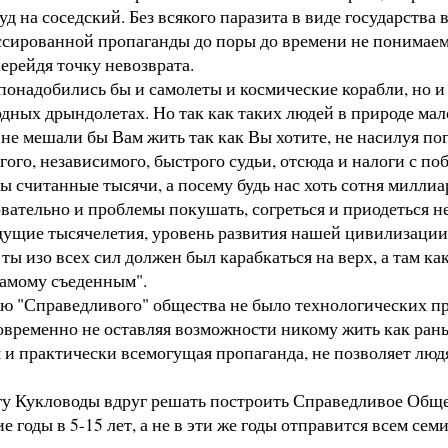
уд на соседский. Без всякого паразита в виде государств
ссированной пропаганды до поры до времени не понимаем, ч
перейдя точку невозврата.
надобились бы и самолеты и космические корабли, но и 
дных дрындолетах. Но так как таких людей в природе мало
е мешали бы Вам жить так как Вы хотите, не насилуя пог
гого, независимого, быстрого судьи, отсюда и налоги с п
 считанные тысячи, а посему будь нас хоть сотня миллиа
ательно и проблемы покушать, согреться и приодеться не 
щие тысячелетия, уровень развития нашей цивилизации 
 изо всех сил должен был карабкаться на верх, а там как 
самому съеденным".
 "Справедливого" общества не было технологических пр
временно не оставляя возможности никому жить как ран
актически всемогущая пропаганда, не позволяет людям д
 Кукловоды вдруг решать построить Справедливое Общест
годы в 5-15 лет, а не в эти же годы отправится всем сем