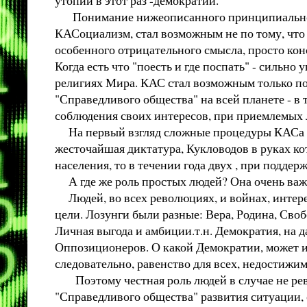
Понимание нижеописанного принципиальн
КАСоциализм, стал возможным не по тому, что л
особенного отрицательного смысла, просто кон
Когда есть что "поесть и где поспать" - сильно 
религиях Мира. КАС стал возможным только по 
"Справедливого общества" на всей планете - в 
соблюдения своих интересов, при приемлемых л
На первый взгляд сложные процедуры КАСа зап
жесточайшая диктатура, Кукловодов в руках кот
населения, то в течении года двух , при поддер
А где же роль простых людей? Она очень важн
Людей, во всех революциях, и войнах, интере
цели. Лозунги были разные: Вера, Родина, Свобод
Личная выгода и амбиции.т.н. Демократия, на 
Оппозиционеров. О какой Демократии, может ид
следовательно, равенство для всех, недостижим
Поэтому честная роль людей в случае не рев
"Справедливого общества" развития ситуации,