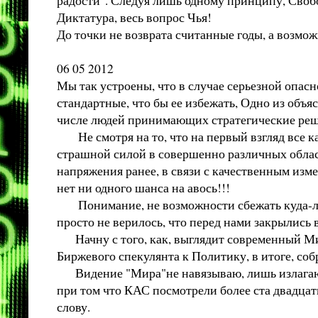
Диктатура, весь вопрос Чья!
До точки не возврата считанные годы, а возмож
06 05 2012
Мы так устроены, что в случае серьезной опасн
стандартные, что бы ее избежать, Одно из объяс
числе людей принимающих стратегические реш
Не смотря на то, что на первый взгляд все как
страшной силой в совершенно различных област
напряжения ранее, в связи с качественным изме
нет ни одного шанса на авось!!!
Понимание, не возможности сбежать куда-либо 
просто не верилось, что перед нами закрылись в
Начну с того, как, выглядит современный Мир
Биржевого спекулянта к Политику, в итоге, соб
Видение "Мира"не навязываю, лишь излагаю ли
при том что КАС посмотрели более ста двадцати
слову.