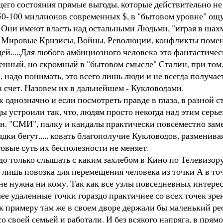
го состояния прямые выгоды, которые действительно не 
й 50-100 миллионов современных $, в "бытовом уровне" ощу
 Они имеют власть над остальными Людьми, "играя в шахм
ют Мировые Кризисы, Войны, Революции, конфликты помен
й.....Для любого амбициозного человека это фантастическ
венный, но скромный в "бытовом смысле" Сталин, при том,
надо понимать, это всего лишь люди и не всегда получает
в счет. Назовем их в дальнейшем - Кукловодами.
однозначно и если посмотреть правде в глаза, в разной с
устроили так, что, людям просто некогда над этим серьезн
. "СМИ", палку и кандалы практически повсеместно замен
дки бегут..... ковать благополучие Кукловодов, разменив
овые суть их бесполезности не меняет.
только слышать с каким захлебом в Кино по Телевизору н
о лишь повозка для перемещения человека из точки А в точ
не нужна ни кому. Так как все узлы повседневных интер
е удаленные точки гораздо практичнее со всех точек зрени
 к примеру там же в своем дворе держали бы маленький ре
 со своей семьей и работали. И без всякого напряга, в пр