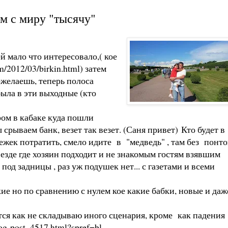
ем с миру "тысячу"
ей мало что интересовало,( кое
m/2012/03/birkin.html
) затем
пожелаешь, теперь полоса
была в эти выходные (кто
ром в кабаке куда пошли
рываем банк, везет так везет. (Саня привет) Кто будет в
ежек потратить, смело идите в "медведь" , там без понто
езде где хозяин подходит и не знакомым гостям взявшим
под задницы , раз уж подушек нет... с газетами и всеми
икие но по сравнению с нулем кое какие бабки, новые и даж
ается как не складываю иного сценария, кроме как падения
og-post_4517.html?spref=bl