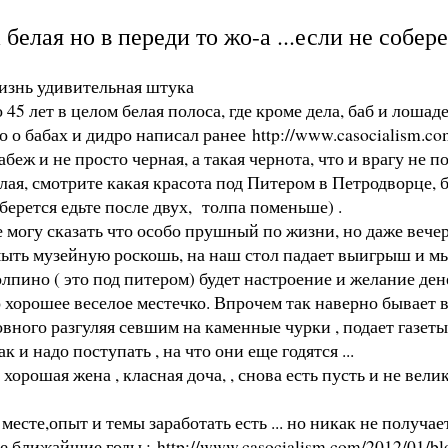
 белая но в переди то жо-а ...если не собер
знь удивительная штука
 45 лет в целом белая полоса, где кроме дела, баб и лошад
о о бабах и дидро написал ранее
http://www.casocialism.co
абеж и не просто черная, а такая чернота, что и врагу не 
лая, смотрите какая красота под Питером в Петродворце, 
берется едьте после двух, толпа поменьше) .
 могу сказать что особо прушный по жизни, но даже вече
ыть музейную роскошь, на наш стол падает выигрыш и мы с
лпино ( это под питером) будет настроение и желание ден
 хорошее веселое местечко. Впрочем так наверно бывает в
новного разгуляя севшим на каменные чурки , подает газеты 
 и надо поступать , на что они еще годятся ...
хорошая жена , класная доча, , снова есть пусть и не вел
 месте,опыт и темы заработать есть ... но никак не получ
е ближайшие годы :
http://www.casocialism.com/2012/01/bl