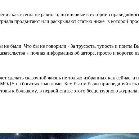
ения как всегда не равного, но впервые в истории справедливо
урнала продвигают или раскрывают статью ниже в которой просто
бы не были, Что бы не говорили - За трусость, тупость и пон
зательства + полная информация об авторе, просто и коротко из
лет сделать сказочной жизнь не только избранных как сейчас, а
МОДУ на богатых с мозгами. Кем бы ни были присоединяйтесь п
вы к большему, в первой статье этого бесцензурного журнала (на