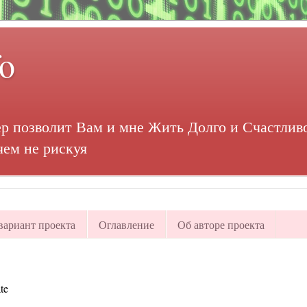
fo
р позволит Вам и мне Жить Долго и Счастливо
чем не рискуя
ариант проекта
Оглавление
Об авторе проекта
te