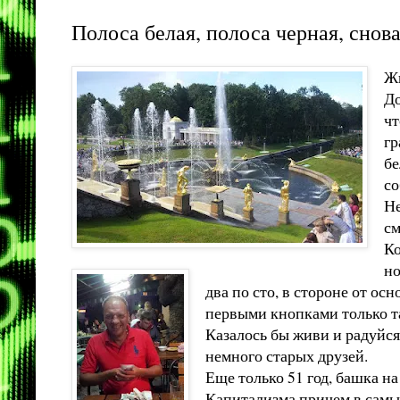
Полоса белая, полоса черная, снова
Жи
До
чт
гр
бе
со
Не
см
Ко
но
два по сто, в стороне от ос
первыми кнопками только так
Казалось бы живи и радуйся 
немного старых друзей.
Еще только 51 год, башка на
Капитализма причем в самы