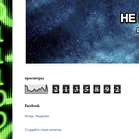
просмотры
2
1
3
5
8
9
2
Facebook
Игорь Лященко
Создайте свою визитку