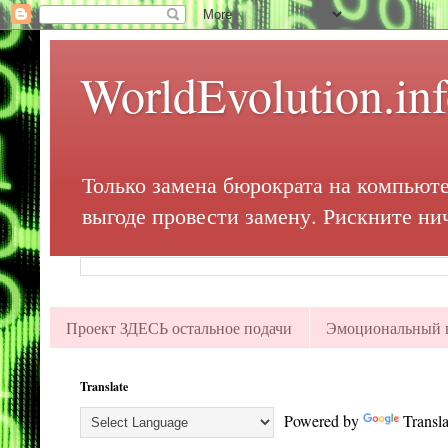
WorldEvolution.in
Только замена бюрократа на компьюте
выгоде провести замену. Рискните ни
Проект ЗДЕСЬ остальное подачи
Эмоциональный в
Translate
Powered by
Transla