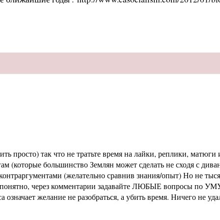
ь просто) так что не тратьте время на лайки, реплики, матюги и
м (которые большинство Землян может сделать не сходя с диван
раргументами (желательно сравнив знания/опыт) Но не тысячи 
не понятно, через комментарии задавайте ЛЮБЫЕ вопросы по УМУ
означает желание не разобраться, а убить время. Ничего не уд