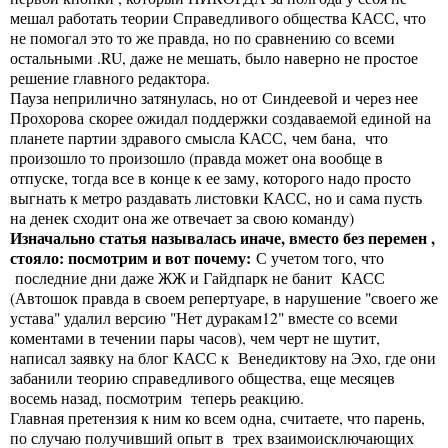
мешал работать теории Справедливого общества КАСС, что
не помогал это то же правда, но по сравнению со всеми
остальными .RU, даже не мешать, было наверно не простое
решение главного редактора.
Пауза неприлично затянулась, но от Синдеевой и через нее
Прохорова скорее ожидал поддержки создаваемой единой на
планете партии здравого смысла КАСС, чем бана, что
произошло то произошло (правда может она вообще в
отпуске, тогда все в конце к ее заму, которого надо просто
выгнать к метро раздавать листовки КАСС, но и сама пусть
на денек сходит она же отвечает за свою команду)
Изначально статья называлась иначе, вместо без перемен ,
стояло: посмотрим и вот почему:
С учетом того, что
последние дни даже ЖЖ и Гайдпарк не банит КАСС
(Автошок правда в своем репертуаре, в нарушение "своего же
устава" удалил версию "Нет дуракам12" вместе со всеми
коментами в течении пары часов), чем черт не шутит,
написал заявку на блог КАСС к Венедиктову на Эхо, где они
забанили теорию справедливого общества, еще месяцев
восемь назад, посмотрим теперь реакцию.
Главная претензия к ним ко всем одна, считаете, что парень,
по случаю получивший опыт в трех взаимоисключающих