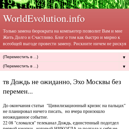
WorldEvolution.info
Только замена бюрократа на компьютер позволит Вам и мне
Жить Долго и Счастливо. Блог о том как быстро и мирно к
всеобщей выгоде провести замену. Рискните ничем не рискуя
▼
▼
тв Дождь не ожиданно, Эхо Москвы без
перемен...
До окончания статьи
"Цивилизационный кризис на пальцах"
не планировал ничего писать, но вчера произошло
неожиданное событие.
22 08 "сломался" телеканал Дождь, единстенный подотдел
первой кнопки , который НИКОГДА за полгода у себя не