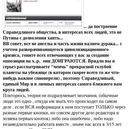
... да построение
Справедливого общества, в интересах всех людей, это не
Путина с дозволения хаить...
ВВ совет, в
се не ангелы и часть жизни валяем дурака...
с
учетом разворачивающегося цивилизицационного
кризиса,
гоните всех отвечающих у вас за создание
оппозиции на х..р, они ДОИГРАЮТСЯ. Врядли вы в
серьез рассматриваете "ченчь" прекрасной голубой
планеты на убежище (в котором скорее всего то же что-
нибудь важное спионерели) , поэтому
Справедливый,
единый Мир и в личных интересах самого ближнего вам
круга людей.
Повторюсь, теория не подразумевает молчания, (обычные
люди это одно , откуда им знать что происходит на самом
деле , если ВСЯ информация к ним поступает ТОЛЬКО через
разные первые кнопки, но совсем другое дело редактора и
хозяева первых кнопок) либо она ошибочна , либо надо
незамедлительно работать вместе , иначе нас всех в 3/15 лет