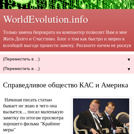
WorldEvolution.info
Только замена бюрократа на компьютер позволит Вам и мне
Жить Долго и Счастливо. Блог о том как быстро и мирно к
всеобщей выгоде провести замену. Рискните ничем не рискуя
▼
▼
Справедливое общество КАС и Америка
Начиная писать статью
бывает не знаю в чего она
выльется..., писал маленькую
заметку по итогам просмотра
хорошего фильма "Крайние
меры"