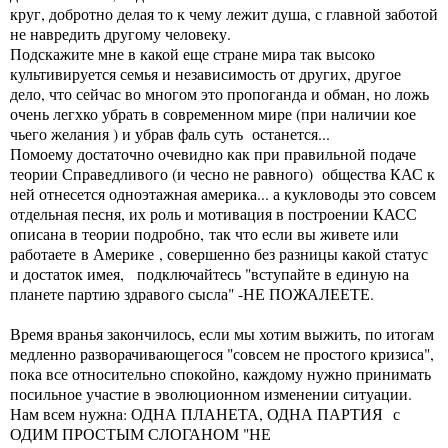
круг, добротно делая то к чему лежит душа, с главной заботой
не навредить другому человеку.
Подскажите мне в какой еще стране мира так высоко
культивируется семья и независимость от других, другое
дело, что сейчас во многом это пропоганда и обман, но ложь
очень легхко убрать в современном мире (при наличии кое
чьего желания ) и убрав фаль суть останется...
Помоему достаточно очевидно как при правильной подаче
теории Справедливого (и чесно не равного) общества КАС к
ней отнесется одноэтажная америка... а кукловоды это совсем
отдельная песня, их роль и мотивация в построении КАСС
описана в теории подробно, так что если вы живете или
работаете в Америке , совершенно без разницы какой статус
и достаток имея, подключайтесь "вступайте в единую на
планете партию здравого сысла" -НЕ ПОЖАЛЕЕТЕ.
Время вранья закончилось, если мы хотим выжить, по итогам
медленно разворачивающегося "совсем не простого кризиса",
пока все относительно спокойно, каждому нужно принимать
посильное участие в эволюционном изменении ситуации.
Нам всем нужна: ОДНА ПЛАНЕТА, ОДНА ПАРТИЯ с
ОДИМ ПРОСТЫМ СЛОГАНОМ "НЕ