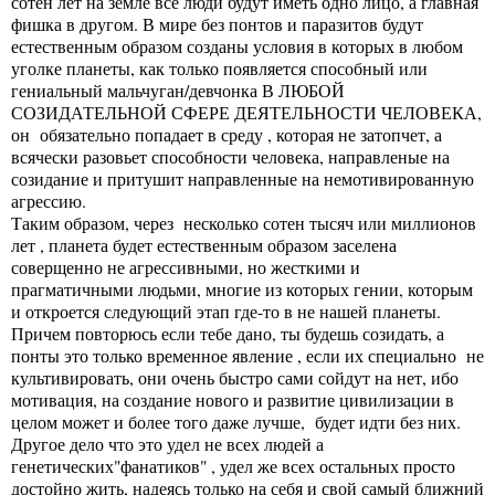
сотен лет на земле все люди будут иметь одно лицо, а главная
фишка в другом. В мире без понтов и паразитов будут
естественным образом созданы условия в которых в любом
уголке планеты, как только появляется способный или
гениальный мальчуган/девчонка В ЛЮБОЙ
СОЗИДАТЕЛЬНОЙ СФЕРЕ ДЕЯТЕЛЬНОСТИ ЧЕЛОВЕКА,
он обязательно попадает в среду , которая не затопчет, а
всячески разовьет способности человека, направленые на
созидание и притушит направленные на немотивированную
агрессию.
Таким образом, через несколько сотен тысяч или миллионов
лет , планета будет естественным образом заселена
соверщенно не агрессивными, но жесткими и
прагматичными людьми, многие из которых гении, которым
и откроется следующий этап где-то в не нашей планеты.
Причем повторюсь если тебе дано, ты будешь созидать, а
понты это только временное явление , если их специально не
культивировать, они очень быстро сами сойдут на нет, ибо
мотивация, на создание нового и развитие цивилизации в
целом может и более того даже лучше, будет идти без них.
Другое дело что это удел не всех людей а
генетических"фанатиков" , удел же всех остальных просто
достойно жить, надеясь только на себя и свой самый ближний