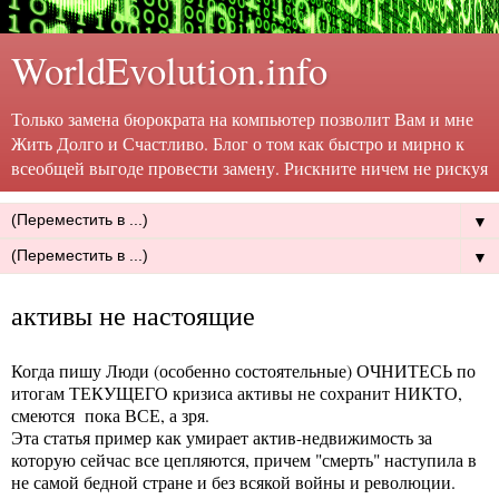
WorldEvolution.info
Только замена бюрократа на компьютер позволит Вам и мне
Жить Долго и Счастливо. Блог о том как быстро и мирно к
всеобщей выгоде провести замену. Рискните ничем не рискуя
▼
▼
активы не настоящие
Когда пишу Люди (особенно состоятельные) ОЧНИТЕСЬ по
итогам ТЕКУЩЕГО кризиса активы не сохранит НИКТО,
смеются пока ВСЕ, а зря.
Эта статья пример как умирает актив-недвижимость за
которую сейчас все цепляются, причем "смерть" наступила в
не самой бедной стране и без всякой войны и революции.