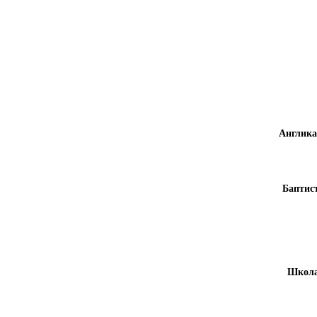
Англика
Баптис
Школа