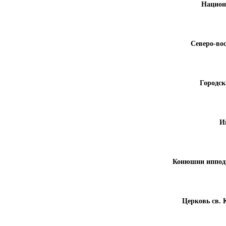
Национ
Северо-во
Городск
И
Конюшни ипподр
Церковь св.