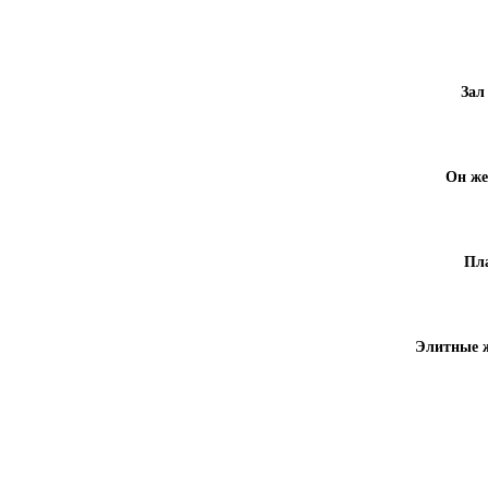
Зал
Он же,
Пл
Элитные 