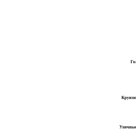
Го
Круизн
Уличные