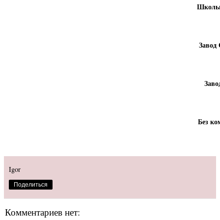
Школьн
Завод 
Заво
Без ко
Igor
Поделиться
Комментариев нет: