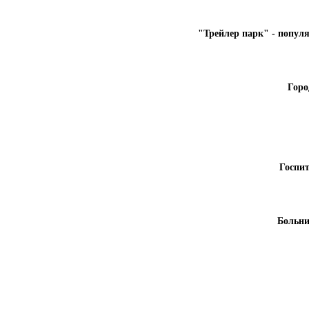
"Трейлер парк" - популя
Горо
Госпи
Больни