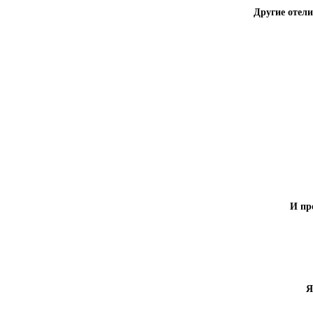
Другие отели 
И про
Я