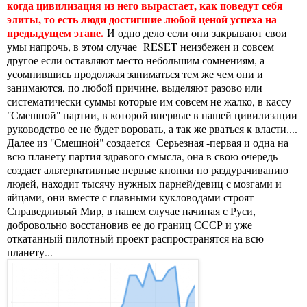
когда цивилизация из него вырастает, как поведут себя
элиты, то есть люди достигшие любой ценой успеха на
предыдущем этапе.
И одно дело если они закрывают свои
умы напрочь, в этом случае RESET неизбежен и совсем
другое если оставляют место небольшим сомнениям, а
усомнившись продолжая заниматься тем же чем они и
занимаются, по любой причине, выделяют разово или
систематически суммы которые им совсем не жалко, в кассу
"Смешной" партии, в которой впервые в нашей цивилизации
руководство ее не будет воровать, а так же рваться к власти....
Далее из "Смешной" создается Серьезная -первая и одна на
всю планету партия здравого смысла, она в свою очередь
создает альтернативные первые кнопки по раздурачиванию
людей, находит тысячу нужных парней/девиц с мозгами и
яйцами, они вместе с главными кукловодами строят
Справедливый Мир, в нашем случае начиная с Руси,
добровольно восстановив ее до границ СССР и уже
откатанный пилотный проект распространятся на всю
планету...