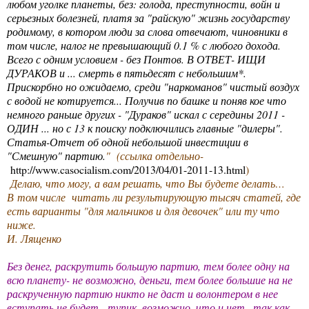
любом уголке планеты, без: голода, преступности, войн и
серьезных болезней, платя за "райскую" жизнь государству
родимому, в котором люди за слова отвечают, чиновники в
том числе, налог не превышающий 0.1 % с любого дохода.
Всего с одним условием - без Понтов. В ОТВЕТ- ИЩИ
ДУРАКОВ и ... смерть в пятьдесят с небольшим*.
Прискорбно но ожидаемо, среди "наркоманов" чистый воздух
с водой не котируется... Получив по башке и поняв кое что
немного раньше других - "Дураков" искал с середины 2011 -
ОДИН ... но с 13 к поиску подключились главные "дилеры".
Статья-Отчет об одной небольшой инвестиции в
"Смешную" партию.
" (ссылка отдельно-
http://www.casocialism.com/2013/04/01-2011-13.html
)
Делаю, что могу, а вам решать, что Вы будете делать
…
В том числе читать ли результирующую тысяч статей, где
есть варианты "для мальчиков и для девочек" или ту что
ниже.
И. Лященко
Без денег, раскрутить большую партию, тем более одну на
всю планету- не возможно, деньги, тем более большие на не
раскрученную партию никто не даст и волонтером в нее
вступать не будет - тупик, возможно, что и нет , так как