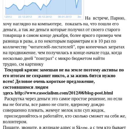
На встрече, Парню,
хочу наглядно на компьютере, показать на, что пошли его
деньги, а так же деньги которые получил от своего старого
товарища в самом конце декабря, более яркого примера чем
разница в разы, а по некоторым параметрам и в 10 раз по
колличеству "читателей-листателей", при копеечных затратах
на продвижение, чем получилась в конце-начале года, когда
несколько дней "поиграл" с микро бюджетом найти
трудно, см картинку
Текущий кризис замешан не на земле поэтому активы по
его итогам не сохранит никто, а за жизнь бится нужно
всем! Деловое очень короткое предложение,
состоявшимся людям
здесь
http://www.casocialism.com/2012/08/blog-post.html
Раскрутка через деньги это самое простое решение, но если
вы не богаты, все равно не спите, ядерному дождю
совершенно плевать, жемчуг мелок или суп жидок,
присоединяйтесь и работайте, кто сколько сможет на себя же,
волонтером.
Пишите, звоните, в журнале адрес и Skype, а с тем кто бывает