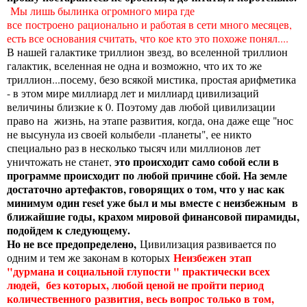
Мы лишь былинка огромного мира где
все построено рационально и работая в сети много месяцев,
есть все основания считать, что кое кто это похоже понял....
В нашей галактике триллион звезд, во вселенной триллион
галактик, вселенная не одна и возможно, что их то же
триллион...посему, безо всякой мистика, простая арифметика
- в этом мире миллиард лет и миллиард цивилизаций
величины близкие к 0. Поэтому дав любой цивилизации
право на жизнь, на этапе развития, когда, она даже еще "нос
не высунула из своей колыбели -планеты", ее никто
специально раз в несколько тысяч или миллионов лет
это происходит само собой если в
уничтожать не станет,
программе происходит по любой причине сбой. На земле
достаточно артефактов, говорящих о том, что у нас как
минимум один reset уже был и мы вместе с неизбежным в
ближайшие годы, крахом мировой финансовой пирамиды,
подойдем к следующему.
Но не все предопределено,
Цивилизация развивается по
Неизбежен этап
одним и тем же законам в которых
"дурмана и социальной глупости " практически всех
людей, без которых, любой ценой не пройти период
количественного развития, весь вопрос только в том,