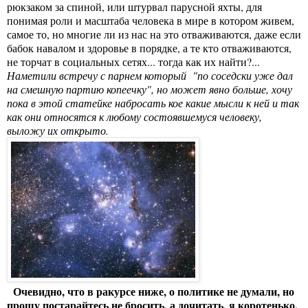
рюкзаком за спиной, или штурвал парусной яхты, для
понимая роли и масштаба человека в мире в котором живем,
самое то, но многие ли из нас на это отваживаются, даже если
бабок навалом и здоровье в порядке, а те кто отваживаются,
не торчат в социальных сетях... тогда как их найти?...
Наметили встречу с парнем который "по соседски уже дал
на смешную партию копеечку", но может явно больше, хочу
пока в этой статейке набросать кое какие мысли к ней и так
как они относятся к любому состоявшемуся человеку,
выложу их открыто.
Очевидно, что в ракурсе ниже, о политике не думали, но
прошу постарайтесь не бросить, а дочитать, я коротенько.