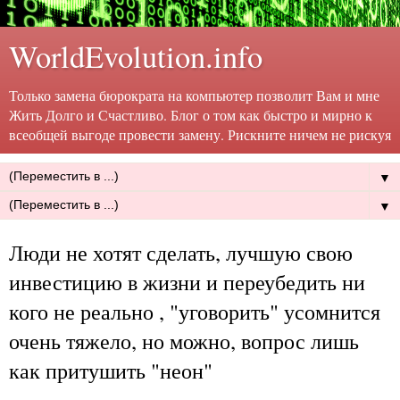
WorldEvolution.info
Только замена бюрократа на компьютер позволит Вам и мне
Жить Долго и Счастливо. Блог о том как быстро и мирно к
всеобщей выгоде провести замену. Рискните ничем не рискуя
▼
▼
Люди не хотят сделать, лучшую свою
инвестицию в жизни и переубедить ни
кого не реально , "уговорить" усомнится
очень тяжело, но можно, вопрос лишь
как притушить "неон"