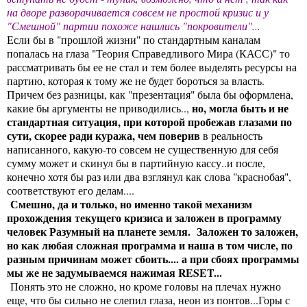
на дворе разворачивается совсем не простой кризис и у
"Смешной" партии похоже нашлись "покровители"...
Если бы в "прошлой жизни" по стандартным каналам
попалась на глаза "Теория Справедливого Мира (КАСС)" то
рассматривать бы ее не стал и тем более выделять ресурсы на
партию, которая к тому же не будет бороться за власть.
Причем без разницы, как "презентация" была бы оформлена,
но, могла быть и не
какие бы аргументы не приводились..,
стандартная ситуация, при которой пробежав глазами по
сути, скорее ради куража, чем поверив
в реальность
написанного, какую-то совсем не существенную для себя
сумму может и скинул бы в партийную кассу..и после,
конечно хотя бы раз или два взглянул как слова "краснобая",
соответствуют его делам....
Смешно, да и только, но именно такой механизм
прохождения текущего кризиса и заложен в программу
человек Разумный на планете земля. Заложен то заложен,
но как любая сложная программа и наша в том числе, по
разным причинам может сбоить.... а при сбоях программы
мы же не задумываемся нажимая RESET...
Понять это не сложно, но кроме головы на плечах нужно
еще, что бы сильно не слепил глаза, неон из понтов...Горы с