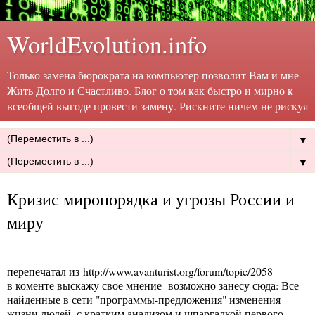
WorldEvolution.info
Только замена бюрократа на компьютер позволит Вам и мне
Жить Долго и Счастливо. Блог о том как быстро и мирно к
всеобщей выгоде провести замену. Рискните ничем не рискуя
▼
▼
Кризис миропорядка и угрозы России и
миру
перепечатал из http://www.avanturist.org/forum/topic/2058
в коменте выскажу свое мнение возможно занесу сюда: Все
найденные в сети "программы-предложения" изменения
жизни людей, с кратким анализом и шпаргалкой первого