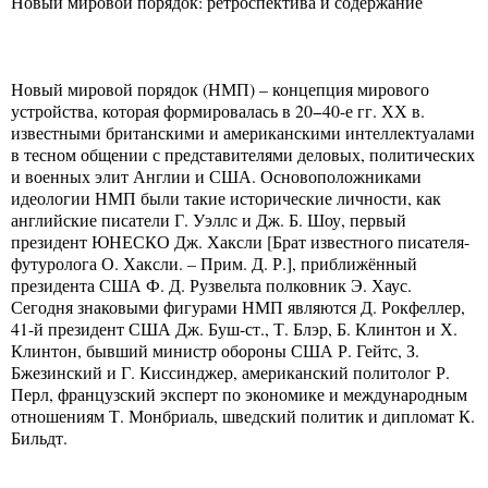
Новый мировой порядок: ретроспектива и содержание
Новый мировой порядок (НМП) – концепция мирового
устройства, которая формировалась в 20−40-е гг. ХХ в.
известными британскими и американскими интеллектуалами
в тесном общении с представителями деловых, политических
и военных элит Англии и США. Основоположниками
идеологии НМП были такие исторические личности, как
английские писатели Г. Уэллс и Дж. Б. Шоу, первый
президент ЮНЕСКО Дж. Хаксли [Брат известного писателя-
футуролога О. Хаксли. – Прим. Д. Р.], приближённый
президента США Ф. Д. Рузвельта полковник Э. Хаус.
Сегодня знаковыми фигурами НМП являются Д. Рокфеллер,
41-й президент США Дж. Буш-ст., Т. Блэр, Б. Клинтон и Х.
Клинтон, бывший министр обороны США Р. Гейтс, З.
Бжезинский и Г. Киссинджер, американский политолог Р.
Перл, французский эксперт по экономике и международным
отношениям Т. Монбриаль, шведский политик и дипломат К.
Бильдт.