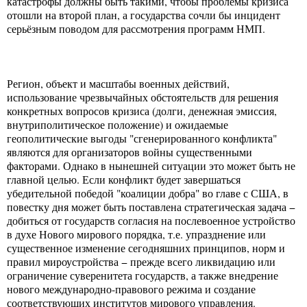
катастрофы должны быть такими, чтобы проблемы кризиса
отошли на второй план, а государства сочли бы инцидент
серьёзным поводом для рассмотрения программ НМП.
Регион, объект и масштабы военных действий,
использование чрезвычайных обстоятельств для решения
конкретных вопросов кризиса (долги, денежная эмиссия,
внутриполитическое положение) и ожидаемые
геополитические выгоды "сгенерированного конфликта"
являются для организаторов войны существенными
факторами. Однако в нынешней ситуации это может быть не
главной целью. Если конфликт будет завершаться
убедительной победой "коалиции добра" во главе с США, в
повестку дня может быть поставлена стратегическая задача −
добиться от государств согласия на послевоенное устройство
в духе Нового мирового порядка, т.е. упразднение или
существенное изменение сегодняшних принципов, норм и
правил мироустройства − прежде всего ликвидацию или
ограничение суверенитета государств, а также внедрение
нового международно-правового режима и создание
соответствующих институтов мирового управления.