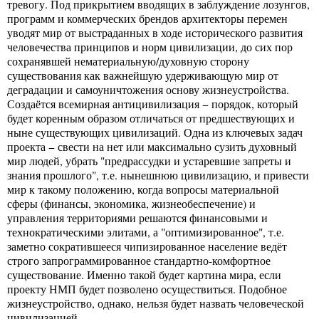
тревогу. Под прикрытием вводящих в заблуждение лозунгов,
программ и коммерческих брендов архитекторы перемен
уводят мир от выстраданных в ходе исторического развития
человечества принципов и норм цивилизации, до сих пор
сохранявшей нематериальную/духовную сторону
существования как важнейшую удерживающую мир от
деградации и самоуничтожения основу жизнеустройства.
Создаётся всемирная антицивилизация − порядок, который
будет коренным образом отличаться от предшествующих и
ныне существующих цивилизаций. Одна из ключевых задач
проекта − свести на нет или максимально сузить духовный
мир людей, убрать "предрассудки и устаревшие запреты и
знания прошлого", т.е. нынешнюю цивилизацию, и привести
мир к такому положению, когда вопросы материальной
сферы (финансы, экономика, жизнеобеспечение) и
управления территориями решаются финансовыми и
технократическими элитами, а "оптимизированное", т.е.
заметно сократившееся чипизированное население ведёт
строго запрограммированное стандартно-комфортное
существование. Именно такой будет картина мира, если
проекту НМП будет позволено осуществиться. Подобное
жизнеустройство, однако, нельзя будет назвать человеческой
цивилизацией.