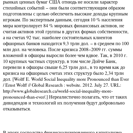
рынках ценных бумаг США отнюдь не носили характер
стихийных событий − они были соответствующим образом
подготовлены с целью обеспечить высокие доходы крупным
игрокам. По экспертным данным, сегодня 10 % населения
мира контролирует 84 % мировых финансовых активов, не
считая активов этой группы в других формах собственности,
а на счетах 92 тыс. наиболее состоятельных клиентов
офшорных банков находится 9,3 трлн дол. − в среднем по 100
млн дол. на человека. После кризиса 2008−2009 гг. суммы
вложений в офшоры выросли более чем вдвое. Так, в 2010 г.
10 крупных частных структур, в том числе Дойче Банк,
перевели в офшоры свыше 6,25 трлн дол., в то время как до
кризиса на офшорных счетах этих структур было 2,34 трлн
дол. [Wolff E. World Social Inequality more Pronounced than Ever
/ Ernst Wolff // Global Research : website. 2012. July 27. URL:
http://www.globalresearch.ca/world-social-inequality-more-
pronounced-than-ever/.] Нереалистично полагать, что от таких
дивидендов и технологий их получения будут добровольно
отказываться.
В эпоху господства финансиализированного капитализма,