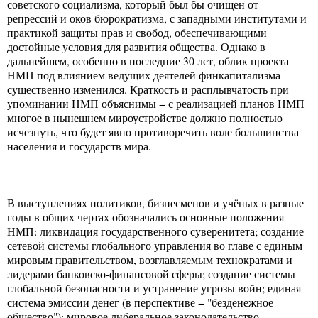
советского социализма, который был бы очищен от
репрессий и оков бюрократизма, с западными институтами и
практикой защиты прав и свобод, обеспечивающими
достойные условия для развития общества. Однако в
дальнейшем, особенно в последние 30 лет, облик проекта
НМП под влиянием ведущих деятелей финкапитализма
существенно изменился. Краткость и расплывчатость при
упоминании НМП объяснимы − с реализацией планов НМП
многое в нынешнем мироустройстве должно полностью
исчезнуть, что будет явно противоречить воле большинства
населения и государств мира.
В выступлениях политиков, бизнесменов и учёных в разные
годы в общих чертах обозначались основные положения
НМП: ликвидация государственного суверенитета; создание
сетевой системы глобального управления во главе с единым
мировым правительством, возглавляемым технократами и
лидерами банковско-финансовой сферы; создание системы
глобальной безопасности и устранение угрозы войн; единая
система эмиссии денег (в перспективе − "безденежное
общество"); мировое либеральное законодательство