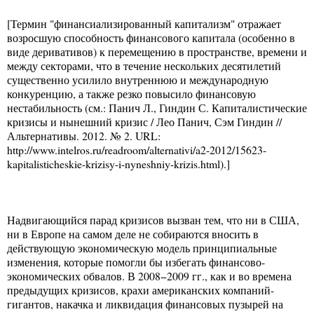
[Термин "финансиализированный капитализм" отражает
возросшую способность финансового капитала (особенно в
виде деривативов) к перемещению в пространстве, времени и
между секторами, что в течение нескольких десятилетий
существенно усилило внутреннюю и международную
конкуренцию, а также резко повысило финансовую
нестабильность (см.: Панич Л., Гиндин С. Капиталистические
кризисы и нынешний кризис / Лео Панич, Сэм Гиндин //
Альтернативы. 2012. № 2. URL:
http://www.intelros.ru/readroom/alternativi/a2-2012/15623-
kapitalisticheskie-krizisy-i-nyneshniy-krizis.html).]
Надвигающийся парад кризисов вызван тем, что ни в США,
ни в Европе на самом деле не собираются вносить в
действующую экономическую модель принципиальные
изменения, которые помогли бы избегать финансово-
экономических обвалов. В 2008−2009 гг., как и во времена
предыдущих кризисов, крахи американских компаний-
гигантов, накачка и ликвидация финансовых пузырей на