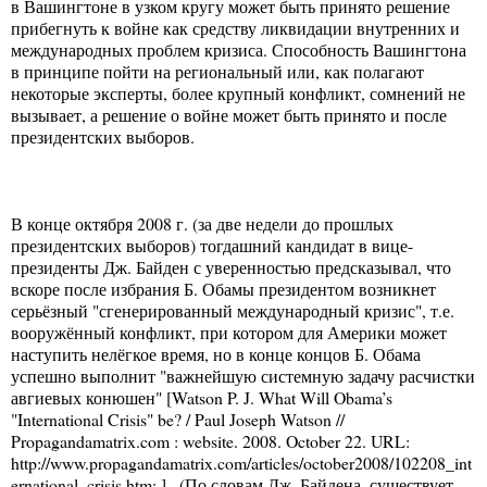
в Вашингтоне в узком кругу может быть принято решение
прибегнуть к войне как средству ликвидации внутренних и
международных проблем кризиса. Способность Вашингтона
в принципе пойти на региональный или, как полагают
некоторые эксперты, более крупный конфликт, сомнений не
вызывает, а решение о войне может быть принято и после
президентских выборов.
В конце октября 2008 г. (за две недели до прошлых
президентских выборов) тогдашний кандидат в вице-
президенты Дж. Байден с уверенностью предсказывал, что
вскоре после избрания Б. Обамы президентом возникнет
серьёзный "сгенерированный международный кризис", т.е.
вооружённый конфликт, при котором для Америки может
наступить нелёгкое время, но в конце концов Б. Обама
успешно выполнит "важнейшую системную задачу расчистки
авгиевых конюшен" [Watson P. J. What Will Obama’s
"International Crisis" be? / Paul Joseph Watson //
Propagandamatrix.com : website. 2008. October 22. URL:
http://www.propagandamatrix.com/articles/october2008/102208_int
ernational_crisis.htm; ] . (По словам Дж. Байдена, существует