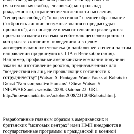
(максимальная свобода человека); контроль над
рождаемостью, ограничение численности населения,
"гендерная свобода"; "прогрессивное" среднее образование
("отбросить лишние ненужные знания и предрассудки
прошлого"), а в последнее время интенсивно реализуются
проекты создания системы всеобъемлющего электронного
контроля за сознанием, поведением и в целом
жизнедеятельностью человека (в наибольшей степени на этом
направлении продвинулись США и Великобритания).
Например, профильные американские компании получили
заказы на изготовление роботов, предназначенных для
"воздействия на лиц, не проявляющих готовности к
сотрудничеству" [Watson S. Pentagon Wants Packs of Robots to
Detect "Non-cooperative Humans" / Steve Watson //
INFOWARS.net : website. 2008. October 23. URL:
http://infowars.net/articles/october2008/231008Robots.htm.].
Разработанные главным образом в американских и
британских "мозговых центрах" идеи НМП внедряются в
государственные программы в гражданской и военной