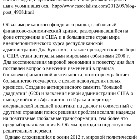
шага усомнившегося.
http://www.casocialism.com/2012/09/blog-
post_4908.html
Обвал американского фондового рынка, глобальный
финансово-экономический кризис, разворачивавшийся на
фоне отторжения в США и в большинстве стран мира
внешнеполитического курса республиканской
администрации Дж. Буша-мл., а также президентские выборы
в США стали центральными мировыми событиями 2008 г.
Для восстановления мировой экономики в повестку дня был
поставлен вопрос о внесении изменений в правила
банковcко-финансовой деятельности, по которым работает
большинство государств, с целью недопущения новых
кризисов. Создание антикризисного саммита "большой
двадцатки" (G20) и заявления новой администрации США о
выводе войск из Афганистана и Ирака и переходе
американской внешней политики на диалог и совместный с
другими странами поиск решения проблем вселили надежды
на позитивные глобальные трансформации, тем более что
предвыборная кампания Б. Обамы проходила под лозунгом
решительных перемен.
Однако сложившийся к осени 2012 г. мировой политический