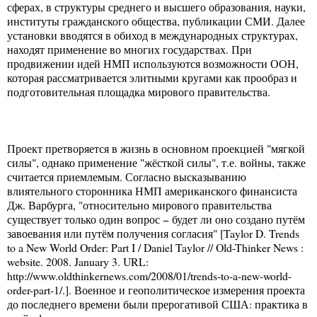
сферах, в структуры среднего и высшего образования, науки,
институты гражданского общества, публикации СМИ. Далее
установки вводятся в обиход в международных структурах,
находят применение во многих государствах. При
продвижении идей НМП используются возможности ООН,
которая рассматривается элитными кругами как прообраз и
подготовительная площадка мирового правительства.
Проект претворяется в жизнь в основном проекцией "мягкой
силы", однако применение "жёсткой силы", т.е. войны, также
считается приемлемым. Согласно высказыванию
влиятельного сторонника НМП американского финансиста
Дж. Варбурга, "относительно мирового правительства
существует только один вопрос − будет ли оно создано путём
завоевания или путём получения согласия" [Taylor D. Trends
to a New World Order: Part I / Daniel Taylor // Old-Thinker News :
website. 2008. January 3. URL:
http://www.oldthinkernews.com/2008/01/trends-to-a-new-world-
order-part-1/.]. Военное и геополитическое измерения проекта
до последнего времени были прерогативой США: практика в