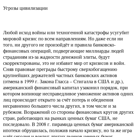
Угрозы цивилизации
Любой исход войны или техногенной катастрофы усугубит
мировой кризис по всем направлениям. Но даже если ни
того, ни другого не произойдёт и правила банковско-
финансовых операций, подвергающие миллиарды людей
страданиям из-за жадности денежной элиты, будут
скорректированы, это не избавит мир от кризисов и войн.
Сняв правовые преграды быстрому сверхобогащению
крупнейших держателей частных банковских активов
(отмена в 1999 г. Закона Гласса – Стигалла в США и др.),
американский финансовый капитал узаконил порядок, при
котором вопиюще несправедливое умножение активов одних
лиц происходит открыто за счёт потерь и обеднения
несравненно большего числа других, в том числе и за
рубежом. Возражений со стороны финансовых кругов других
стран, работающих на рынках ценных бумаг США, не
последовало. В 2008 г. пирамида ценных бумаг американской
ипотеки обрушилась, положив начало кризису, но та же игра
идёт сегодня и вокруг других рынков ценных бумаг.