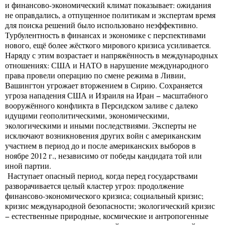
и финансово-экономический климат показывает: ожидания
не оправдались, а отпущенное политикам и экспертам время
для поиска решений было использовано неэффективно.
Турбулентность в финансах и экономике с перспективами
нового, ещё более жёсткого мирового кризиса усиливается.
Наряду с этим возрастает и напряжённость в международных
отношениях: США и НАТО в нарушение международного
права провели операцию по смене режима в Ливии,
Вашингтон угрожает вторжением в Сирию. Сохраняется
угроза нападения США и Израиля на Иран − масштабного
вооружённого конфликта в Персидском заливе с далеко
идущими геополитическими, экономическими,
экологическими и иными последствиями. Эксперты не
исключают возникновения других войн с американским
участием в период до и после американских выборов в
ноябре 2012 г., независимо от победы кандидата той или
иной партии.
Наступает опасный период, когда перед государствами
разворачивается целый кластер угроз: продолжение
финансово-экономического кризиса; социальный кризис;
кризис международной безопасности; экологический кризис
− естественные природные, космические и антропогенные