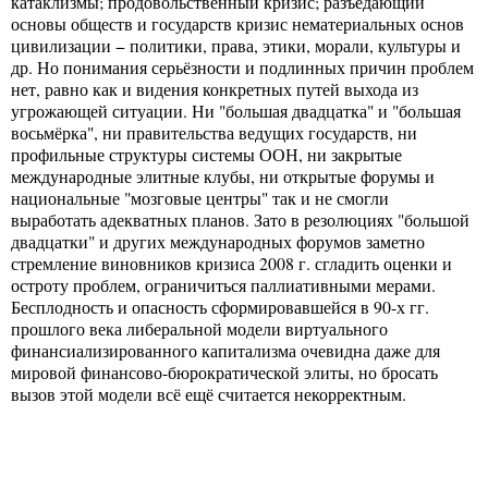
катаклизмы; продовольственный кризис; разъедающий
основы обществ и государств кризис нематериальных основ
цивилизации − политики, права, этики, морали, культуры и
др. Но понимания серьёзности и подлинных причин проблем
нет, равно как и видения конкретных путей выхода из
угрожающей ситуации. Ни "большая двадцатка" и "большая
восьмёрка", ни правительства ведущих государств, ни
профильные структуры системы ООН, ни закрытые
международные элитные клубы, ни открытые форумы и
национальные "мозговые центры" так и не смогли
выработать адекватных планов. Зато в резолюциях "большой
двадцатки" и других международных форумов заметно
стремление виновников кризиса 2008 г. сгладить оценки и
остроту проблем, ограничиться паллиативными мерами.
Бесплодность и опасность сформировавшейся в 90-х гг.
прошлого века либеральной модели виртуального
финансиализированного капитализма очевидна даже для
мировой финансово-бюрократической элиты, но бросать
вызов этой модели всё ещё считается некорректным.