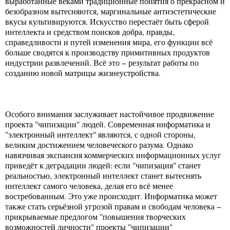
выработанные веками традиционные понятия о прекрасном и
безобразном вытесняются, маргинальные антиэстетические
вкусы культивируются. Искусство перестаёт быть сферой
интеллекта и средством поисков добра, правды,
справедливости и путей изменения мира, его функции всё
больше сводятся к производству примитивных продуктов
индустрии развлечений. Всё это − результат работы по
созданию новой матрицы жизнеустройства.
Особого внимания заслуживает настойчивое продвижение
проекта "чипизации" людей. Современная информатика и
"электронный интеллект" являются, с одной стороны,
великим достижением человеческого разума. Однако
навязчивая экспансия коммерческих информационных услуг
приведёт к деградации людей: если "чипизация" станет
реальностью, электронный интеллект станет вытеснять
интеллект самого человека, делая его всё менее
востребованным. Это уже происходит. Информатика может
также стать серьёзной угрозой правам и свободам человека −
прикрываемые предлогом "повышения творческих
возможностей личности" проекты "чипизации"