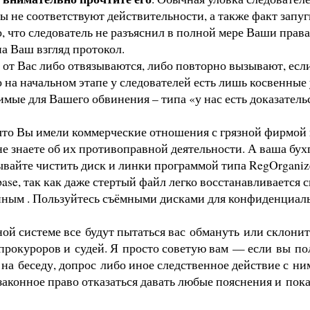
 не соответствуют действительности, а также факт запуги
 что следователь не разъяснил в полной мере Ваши права
а Ваш взгляд протокол.
Вас либо отвязываются, либо повторно вызывают, если 
о на начальном этапе у следователей есть лишь косвенн
мые для Вашего обвинения – типа «у нас есть доказательс
 Вы имели коммерческие отношения с грязной фирмой 
 не знаете об их противоправной деятельности. А ваша бух
ывайте чистить диск и линки программой типа RegOrganize
se, так как даже стертый файл легко восстанавливается с
упным . Пользуйтесь съёмными дисками для конфиденциа
ой системе все будут пытаться вас обмануть или склонит
прокуроров и судей. Я просто советую вам — если вы по
 на беседу, допрос либо иное следственное действие с ни
законное право отказаться давать любые пояснения и пока