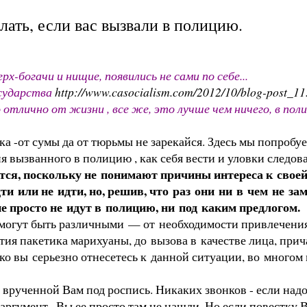
елать, если вас вызвали в полицию.
рх-богачи и нищие, появились не сами по себе...
осударства
http://www.casocialism.com/2012/10/blog-post_11
 отлично от жизни , все же, это лучше чем ничего, в п
ка -от сумы да от тюрьмы не зарекайся. Здесь мы попроб
 вызванного в полицию , как себя вести и уловки следова
ся, поскольку не понимают причины интереса к своей
ти или не идти, но, решив, что раз они ни в чем не з
е просто не идут в полицию, ни под каким предлогом.
огут быть различными — от необходимости привлечения 
ятия пакетика марихуаны, до вызова в качестве лица, при
ко вы серьезно отнесетесь к данной ситуации, во многом
о врученной Вам под роспись. Никаких звонков - если над
аргумент . Вы ее просто там не нашли. Но если повестку