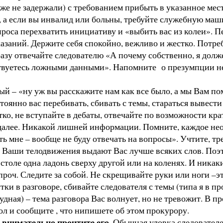
 уже не задержали) с требованием прибыть в указанное мес
, а если вы инвалид или больны, требуйте служебную маш
роса перехватить инициативу и «выбить вас из колеи». Пе
азаний. Держите себя спокойно, вежливо и жестко. Потреб
разу отвечайте следователю «А почему собственно, я дол
твуетесь ложными данными». Напомните о презумпции не
рый – «ну уж вы расскажите нам как все было, а мы Вам п
тоянно вас перебивать, сбивать с темы, стараться вывести 
не вступайте в дебаты, отвечайте по возможности кратко
ак далее. Никакой лишней информации. Помните, каждое н
ь мне – вообще не буду отвечать на вопросы». Учтите, тре
 Ваши телодвижения выдают Вас лучше всяких слов. Поэ
толе одна ладонь сверху другой или на коленях. И ника
роч. Следите за собой. Не скрещивайте руки или ноги –э
разговоре, сбивайте следователя с темы (типа я в про
рудная) – тема разговора Вас волнует, но не тревожит. В 
кол и сообщите , что нипишете об этом прокурору.
 внимательно прочтите его
. Обычная уловка следовател