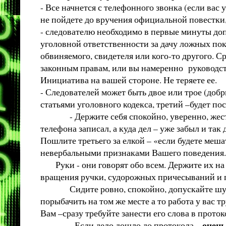
- Все начнется с телефонного звонка (если вас
не пойдете до вручения официальной повестки
- следователю необходимо в первые минуты доп
уголовной ответственности за дачу ложных пок
обвиняемого, свидетеля или кого-то другого. С
законным правам, или вы намеренно руководс
Инициатива на вашей стороне. Не теряете ее.
- Следователей может быть двое или трое (доб
статьями уголовного кодекса, третий –будет пос
- Держите себя спокойно, уверенно, жестко, 
телефона записал, а куда дел – уже забыл и т
Пошлите третьего за елкой – «если будете мешат
невербальными признаками Вашего поведения.
Руки - они говорят обо всем. Держите их на с
вращения ручки, судорожных причесываний и п
Сидите ровно, спокойно, допускайте шутки в 
порыбачить на том же месте а то работа у вас т
Вам –сразу требуйте занести его слова в прото
очень
- Если дело дошло до протокола –