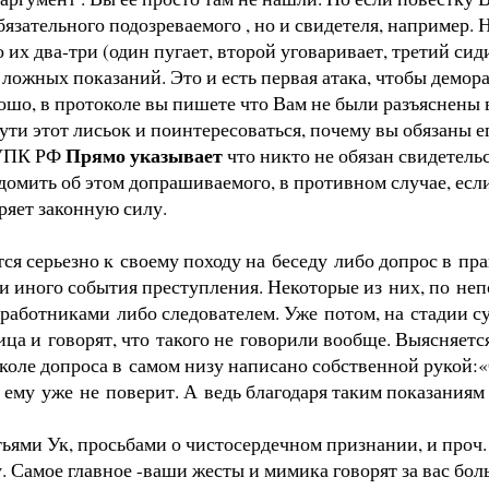
бязательного подозреваемого , но и свидетеля, например. Н
о их два-три (один пугает, второй уговаривает, третий сид
 ложных показаний. Это и есть первая атака, чтобы демо
орошо, в протоколе вы пишете что Вам не были разъяснены
ути этот лисьок и поинтересоваться, почему вы обязаны 
Прямо указывает
6 УПК РФ
что никто не обязан свидетельс
омить об этом допрашиваемого, в противном случае, если 
ряет законную силу.
тся серьезно к своему походу на беседу либо допрос в п
ли иного события преступления. Некоторые из них, по н
ботниками либо следователем. Уже потом, на стадии суд
ца и говорят, что такого не говорили вообще. Выясняется
коле допроса в самом низу написано собственной рукой:«
 ему уже не поверит. А ведь благодаря таким показаниям 
ьями Ук, просьбами о чистосердечном признании, и проч.
у. Самое главное -ваши жесты и мимика говорят за вас бо