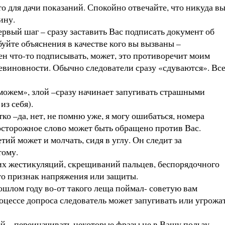
то для дачи показаний. Спокойно отвечайте, что никуда в
ину.
рвый шаг – сразу заставить Вас подписать документ об
уйте объяснения в качестве кого вы вызваны –
жен что-то подписывать, может, это противоречит моим
виновности. Обычно следователи сразу «сдуваются». Вс
оможем», злой –сразу начинает запугивать страшными
из себя).
 –да, нет, не помню уже, я могу ошибаться, номера
еосторожное слово может быть обращено против Вас.
тий может и молчать, сидя в углу. Он следит за
тому.
ких жестикуляций, скрещиваний пальцев, беспорядочного
то признак напряжения или защиты.
шлом году во-от такого леща поймал- советую вам
процессе допроса следователь может запугивать или угрожа
ей – переиначивать некоторые фразы не в Вашу пользу.