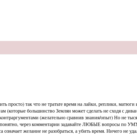
ь просто) так что не тратьте время на лайки, реплики, матюги и
м (которые большинство Землян может сделать не сходя с диван
раргументами (желательно сравнив знания/опыт) Но не тысячи 
не понятно, через комментарии задавайте ЛЮБЫЕ вопросы по УМУ
означает желание не разобраться, а убить время. Ничего не уд