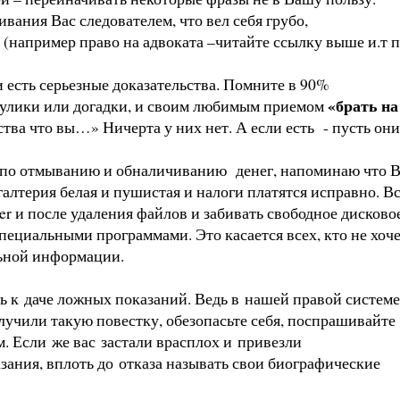
вания Вас следователем, что вел себя грубо,
 (например право на адвоката –читайте ссылку выше и.т п
есть серьезные доказательства. Помните в 90%
«брать на
ые улики или догадки, и своим любимым приемом
тва что вы…» Ничерта у них нет. А если есть - пусть они
по отмыванию и обналичиванию денег, напоминаю что 
галтерия белая и пушистая и налоги платятся исправно. В
r и после удаления файлов и забивать свободное дисково
пециальными программами. Это касается всех, кто не хоче
льной информации.
ь к даче ложных показаний. Ведь в нашей правой системе
лучили такую повестку, обезопасьте себя, поспрашивайте
м. Если же вас застали врасплох и привезли
зания, вплоть до отказа называть свои биографические