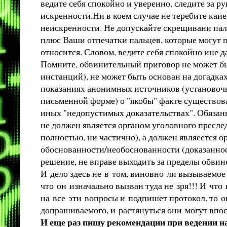
ведите себя спокойно и уверенно, следите за р
искренности.Ни в коем случае не теребите каие
неискренности. Не допускайте скрещивани паль
плюс Ваши отпечатки пальцев, которые могут п
относится. Словом, ведите себя спокойно ине д
Помните, обвинительный приговор не может бы
инстанций), не может быть основан на догадка
показаниях анонимных источников (установочн
письменной форме) о "якобы" факте существова
иных "
недопустимых доказательствах
". Обязан
не должен является органом уголовного пресле
полностью, ни частично), а должен являеется о
обоснованности/необоснованности (доказанно
решение, не вправе выходить за пределы
обвин
И дело здесь не в том, виновно ли вызываемое
что он изначально вызван туда не зря!!! И что
на все эти вопросы и подпишет протокол, то о
допрашиваемого, и растянуться они могут впос
И еще раз пишу рекомендации при ведении на