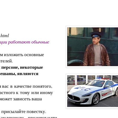
.html
олиции работают обычные
уем изложить основные
телей.
 персоне, некоторые
амешаны, являются
вас в качестве понятого,
частного к тому или иному
 может зависеть ваша
о присылайте повестку.
 Вам вручили -придется идти.