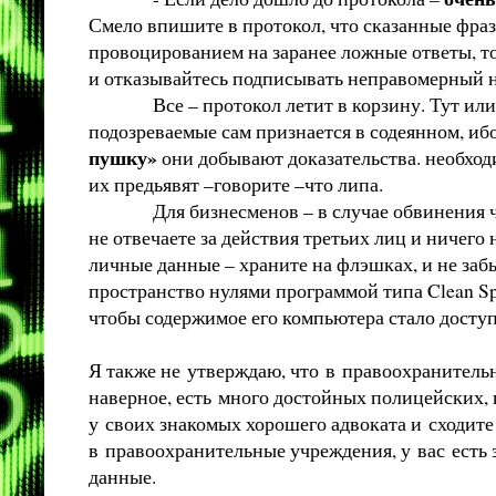
Смело впишите в протокол, что сказанные фразы
провоцированием на заранее ложные ответы, то,
и отказывайтесь подписывать неправомерный н
Все – протокол летит в корзину. Тут или от 
подозреваемые сам признается в содеянном, иб
пушку»
они добывают доказательства. необходи
их предьявят –говорите –что липа.
Для бизнесменов – в случае обвинения что
не отвечаете за действия третьих лиц и ничего
личные данные – храните на флэшках, и не заб
пространство нулями программой типа Clean Spa
чтобы содержимое его компьютера стало дост
Я также не утверждаю, что в правоохранительн
наверное, есть много достойных полицейских, 
у своих знакомых хорошего адвоката и сходите
в правоохранительные учреждения, у вас есть 
данные.