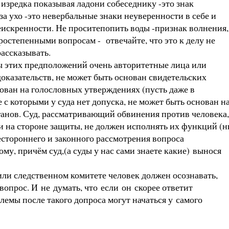
, изредка показывая ладони собеседнику -это знак
за ухо -это невербальные знаки неуверенности в себе и
еискренности. Не проситепопить воды -признак волнения,
ростепенными вопросам - отвечайте, что это к делу не
рассказывать.
ы этих предположений очень авторитетные лица или
оказательств, не может быть основан свидетельских
ован на голословных утверждениях (пусть даже в
с которыми у суда нет допуска, не может быть основан н
анов. Суд, рассматривающий обвинения против человека,
ни на
стороне защиты
, не должен исполнять их функций (н
сестороннего и законного рассмотрения вопроса
ому
, причём суд,(а суды у нас сами знаете какие) вынося
или следственном комитете человек должен осознавать,
вопрос. И не думать, что если он скорее ответит
лемы после такого допроса могут начаться у самого