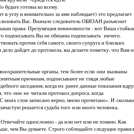
о будьте готовы ко всему.
ит в углу и внимательно за ами наблюдает) это предлагает
рализовать Вас. Вначале следователь ОБЯЗАН разъяснит
 ваши права. Презумпция невиновности - вот Ваша стойка
его подписывать Вы не обязаны подписывать ничего.
твовать против себя самого, своего супруга и близких
дело дойдет до протокола, вы делаете пометку, что Вам н
равоохранительные органы, тем более если они вызваны
епонятным причинам, подписывают не глядя любые
ебного заседания, когда их ранее данные показания вдру
, что они не читали протокол допроса, когда
С моих слов записано верно, мною прочитано». И сколько
зачастую решается судьба того или иного человека,
 Отвечайте односложно - да или нет или не помню. Как
льше, чем Вы думаете. Строго соблюдайте следущие правил