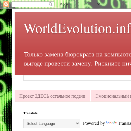
WorldEvolution.in
Только замена бюрократа на компьюте
выгоде провести замену. Рискните ни
Проект ЗДЕСЬ остальное подачи
Эмоциональный в
Translate
Powered by
Transla