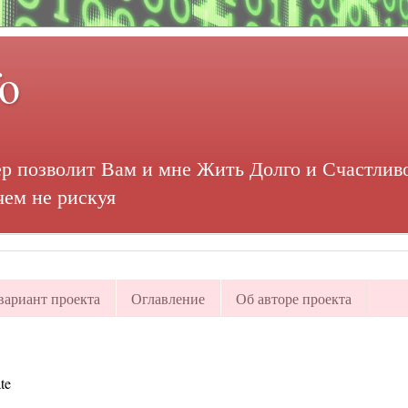
fo
р позволит Вам и мне Жить Долго и Счастливо
чем не рискуя
ариант проекта
Оглавление
Об авторе проекта
te