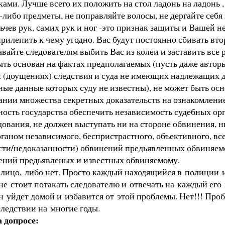
уками. Лучше всего их положить на стол ладонь на ладонь 
-либо предметы, не поправляйте волосы, не дергайте себя 
чев рук, самих рук и ног -это признак защиты и Вашей н
рилепить к чему угодно. Вас будут постоянно сбивать вто
авайте следователям выбить Вас из колеи и заставить все 
ть основан на фактах предполагаемых (пусть даже автор
х (доущениях) следствия и суда не имеющих надлежащих д
ые данные которых суду не известны), не может быть осн
нии множества секретных доказательств на ознакомление 
ность государства обеспечить
независимость
судебных орг
дования, не должен выступать ни на
стороне обвинения
, 
рганом независимого, беспристрастного, объективного, в
сти/недоказанности)
обвинений предьявленных
обвиняем
ений предьявленых и известных
обвиняемому
.
 лицо, либо нет. Просто каждый находящийся в полиции 
 не стоит потакать следователю и отвечать на каждый его 
н уйдет домой и избавится от этой проблемы. Нет!!! Проб
ледствии на многие годы.
 допросе: