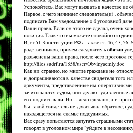
Успокойтесь. Вас могут вызвать в качестве не о
Первое, с чего начинает следователь(и) , обычн
подписать Вам уведомление о б уголовной даче
Ваши права. Если он этого не сделал, очень х
позиция. Таак что вы можете спокойно отодвин
В, ст.51 Конституции РФ а также ст. 46, 47, 5
обязан
родственников, причем следователь
увед
разъяснены ваши права, после чего протокол те
http://files.sudrf.ru/1858/user/Obvinyaemiy.doc
Как ни странно, но многие граждане не относя
и допрашиваются в качестве свидетеля того и
документы, представленные им оперативными ра
зачитываются судом, они делают удивленные ли
его подписывали. Но… дело сделано, а в прото
бы такой свидетель не доказывал обратное, суд
находящегося на скамье подсудимых.
Вас сразу попытаются запугать страшными стат
говорят в уголовном мире "уйдите в несознанк