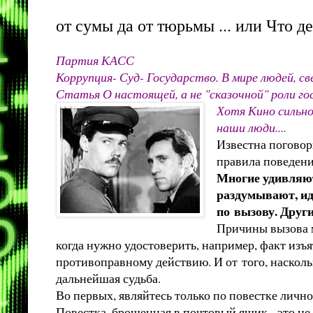
от сумы да от тюрьмы ... или Что д
Партия КАСС
Коррупция- Суд- Государство. В мире людей, све
Статья О настоящей, а не "сказочной" роли г
Хотя Кино сильно
наши люди....
Известна поговор
правила поведения
Многие удивляют
раздумывают, ид
по вызову. Други
Причины вызова м
когда нужно удостоверить, например, факт изъ
противоправному действию. И от того, насколь
дальнейшая судьба.
Во первых, являйтесь только по повестке личн
Повестка, брошенная в почтовый ящик - это не 