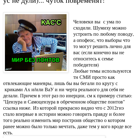
Человеки вы с ума по
сходили. Шумиху можно
устроить по любому поводу,
а опофеос, что выборы что
то могут решить лично для
вас (если конечно вы не
относитесь к семье
победителя)
Любые темы используются
тн СМИ просто как
отвлекающие маневры, лишь бы вы бегали по кругу с
криками Ах и/или ВаУ и ни черта реального для себя не
делали. Причем в этот раз по инерции, см к примеру статью:
"Цензура и Самоцензура в обреченном обществе понтов"
ссылка ниже. Из которой прекрасно видно что с 2012гнэ
стало впервые в истории можно говорить правду и более
того реально изменить мир построив общество о котором
ранее можно было только мечтать, даже тем у кого вроде все
есть.