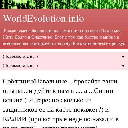
WorldEvolution.info
Только замена бюрократа на компьютер позволит Вам и мне
Жить Долго и Счастливо. Блог о том как быстро и мирно к
всеобщей выгоде провести замену. Рискните ничем не рискуя
▼
▼
Собянины/Навальные... бросайте ваши
опыты... и дуйте к нам в .... а ...Сирии
всякие ( интересно сколько из
защитников ее на карте покажет?) и
КАЛИИ (про которые неделю назад и в
ус не дули)... чуток повременят!