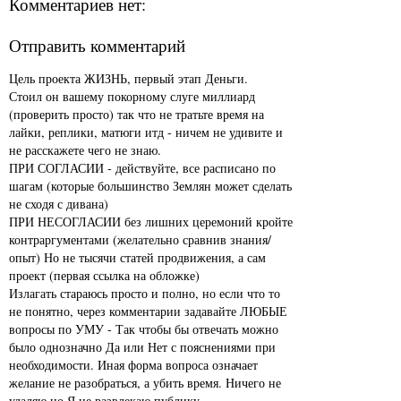
Комментариев нет:
Отправить комментарий
Цель проекта ЖИЗНЬ, первый этап Деньги.
Стоил он вашему покорному слуге миллиард
(проверить просто) так что не тратьте время на
лайки, реплики, матюги итд - ничем не удивите и
не расскажете чего не знаю.
ПРИ СОГЛАСИИ - действуйте, все расписано по
шагам (которые большинство Землян может сделать
не сходя с дивана)
ПРИ НЕСОГЛАСИИ без лишних церемоний кройте
контраргументами (желательно сравнив знания/
опыт) Но не тысячи статей продвижения, а сам
проект (первая ссылка на обложке)
Излагать стараюсь просто и полно, но если что то
не понятно, через комментарии задавайте ЛЮБЫЕ
вопросы по УМУ - Так чтобы бы отвечать можно
было однозначно Да или Нет с пояснениями при
необходимости. Иная форма вопроса означает
желание не разобраться, а убить время. Ничего не
удаляю но Я не развлекаю публику.