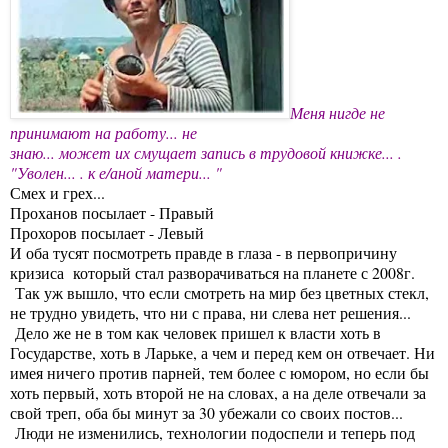
Меня нигде не
принимают на работу... не
знаю... может их смущает запись в трудовой книжке... .
"Уволен... . к е/аной матери... "
Смех и грех...
Проханов посылает - Правый
Прохоров посылает - Левый
И оба тусят посмотреть правде в глаза - в первопричину
кризиса который стал разворачиваться на планете с 2008г.
Так уж вышло, что если смотреть на мир без цветных стекл,
не трудно увидеть, что ни с права, ни слева нет решения...
Дело же не в том как человек пришел к власти хоть в
Государстве, хоть в Ларьке, а чем и перед кем он отвечает. Ни
имея ничего против парней, тем более с юмором, но если бы
хоть первый, хоть второй не на словах, а на деле отвечали за
свой треп, оба бы минут за 30 убежали со своих постов...
Люди не изменились, технологии подоспели и теперь под