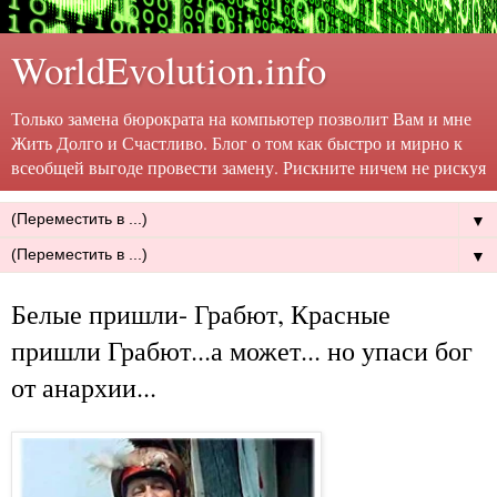
WorldEvolution.info
Только замена бюрократа на компьютер позволит Вам и мне
Жить Долго и Счастливо. Блог о том как быстро и мирно к
всеобщей выгоде провести замену. Рискните ничем не рискуя
▼
▼
Белые пришли- Грабют, Красные
пришли Грабют...а может... но упаси бог
от анархии...