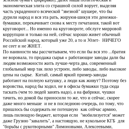
экономическая элита со страшной силой ворует, выделяя
часть украденного всяческой "звезной" шушере, что бы
дурили народ и вся эта рать, жируюя-шикуя эти денежки-
бумашки, перекачивает снова к месту печатания, такой вот
круговорот... Но именно на круговороте, обслуге мирровой
коррупции и только на ней, сейчас хорошо живет обычный
Российский народ, который уже 20, а то и 30лет- НИЧЕГО
не сеет и не ЖНЕТ.
По наивности мы рассчитываем, что если бы вся это ...братия
не воровала, то продажа сырья + работающие заводы дали бы
людям возможности жить лучше-черта два, современный
глобальный мир так лихо устроен, либо заводы, либо высокие
цены на сырье. Китай, самый яркий пример-заводы
работают на полную катушку, а люди как живут? Поэтому без
воровства, народ бы ходил, не в офисы бумажки туда сюда
таскать (чем то людей занять надо), а на фабрики, чушки
тачить, но домой бы приносили то же, что и сейчас, скорее
даже много меньше и не в последнюю очередь, по тому, что
пришлось бы содержать не потешную как сейчас армию,
лишь пилющую бюджет, которая если "мобилизуется" может
даже Грузию "завалить", а настоящую, не кукольное КГБ для
"борьбы с рукотворными" Лимоновыми, Алексеевыми,