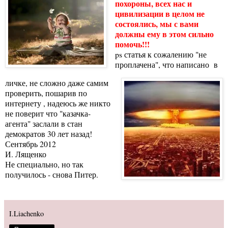
похороны, всех нас и
цивилизации в целом не
состоялись, мы с вами
должны ему в этом сильно
помочь!!!
ps статья к сожалению "не
проплачена", что написано в
личке, не сложно даже самим
проверить, пошарив по
интернету , надеюсь же никто
не поверит что "казачка-
агента" заслали в стан
демократов 30 лет назад!
Сентябрь 2012
И. Лященко
Не специально, но так
получилось - снова Питер.
I.Liachenko