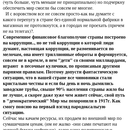
(чуть больше, чуть меньше не принципиально) но подчеркну
обеспечить мир смогли бы совсем не многие.
И с воровством все не совсем просто-как вы думаете с
какого перепугу в стране без единой нормальной фабрики в
магазинах не протолкнутся, а в городах не проехать (причем
не на телегах)?.
Современное финансовое благополучие страны построено
на коррупции.., но не той коррупции о которой люди
думают, настоящая коррупция, не разменивается по
мелочам, она имеет триллионные обороты и формируется,
совсем не в кремле, в нем "дети" со своими миллиардами,
играют в песочные куличики, по прописаныи другими
парнями правилам. Поэтому допусти фантастическую
ситуацию, что в нашей стране все чиновники стали
кристально честны и если бы день и ночь дымились
заводские трубы, свыше 90% населения страны жило бы
не лучше, а скорее даже хуже чем живет сейчас, свой путь
в "демократический" Мир мы похоронили в 1917г. Как
смогу поясню на первый взгляд пародоксальгую
ситуацию.
Сейчас мы качаем ресурсы, их продаем во внешний мир по
сумашечшим ценам, (им не жалко -они сами печатают на
зеленой бумаге цифирьки), далее наша политическая и