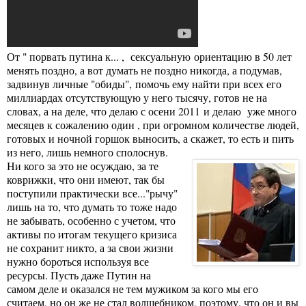
От " порвать путина к... , сексуальную ориентацию в 50 лет
менять поздно, а вот думать не поздно никогда, а подумав,
задвинув личные "обиды", помочь ему найти при всех его
миллиардах отсутствующую у него тысячу, готов не на
словах, а на деле, что делаю с осени 2011 и делаю уже много
месяцев к сожалению один , при огромном количестве людей,
готовых и ночной горшок выносить, а скажет, то есть и пить
из него, лишь немного сполоснув.
Ни кого за это не осуждаю, за те
коврижки, что они имеют, так бы
поступили практически все..."рычу"
лишь на то, что думать то тоже надо
не забывать, особенно с учетом, что
активы по итогам текущего кризиса
не сохранит никто, а за свои жизни
нужно бороться используя все
ресурсы. Пусть даже Путин на
самом деле и оказался не тем мужиком за кого мы его
считаем, но он же не стал волшебником, поэтому, что он и вы