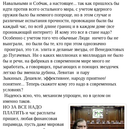
Навальными и Собчак, а настоящее... так как пришлось бы
идти против всего остального мира, с учетом ядерного
оружия было бы немного попроще, но в этом случае и
различные испытания прочности, провокации были бы
каждый час, по всей длине границ и в каждом доме (все
проникающий интернет) И кому это все в стане надо?
Особенно с учетом того что обычные Люди ничего бы не
выиграли, но были бы те, кто при этом однозначно
проиграл, это т.н. элита и деланые звезды, от Венедиктовых
до Пугачевых. Ни о каких миллионах и миллиардах не было
бы и речи, на фабриках в современном мире много не
заработать, а говорящих, прыгающих и поющих звездочек
легхко бы зменила дубина, Левитан и пару
Зыкиных. Дешевле, эффективнее, народу приятнее/
понятнее... Теперь скажите кому это надо в современных
условиях?
Надеюсь ясно, что, механизм упрощен, но в целом он
именно таков.
НО ЗА ВСЕ НАДО
ПЛАТИТЬ и час расплаты
пришел, любая финансовая
пирамида, пусть даже мировая