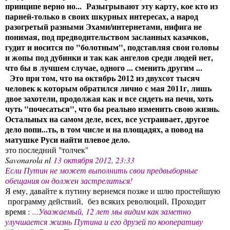
принципе верно но... Разыгрывают эту карту, кое кто из
парней-только в своих шкурных интересах, а народ
разогретый разными Эхами/интернетами, нифига не
понимая, под предводительством засланных казачков,
гудит и носится по "болотным", подставляя свои головы
и жопы под дубинки и так как ангелов среди людей нет,
что бы в лучшем случае, одного ... сменить другим ...
Это при том, что на октябрь 2012 из двухсот тысяч
человек к которым обратился лично с мая 2011г, лишь
двое захотели, продолжая как и все сидеть на печи, хоть
чуть "почесаться", что бы реально изменить свою жизнь.
Остальных на самом деле, всех, все устраивает, другое
дело попи...ть, в том числе и на площадях, а повод на
матушке Руси найти плевое дело.
это последний "толчек"
Savonarola nl
13 октября 2012, 23:33
Если Путин не может выполнить свои предвыборные
обещания он должен застрелиться!
Я ему, давайте к путину вернемся позже и шлю простейшую
программу действий, без всяких революций, Проходит
время :
...Уважаемый, 12 лет мы видим как заметно
улучшается жизнь Путина и его друзей по кооперативу