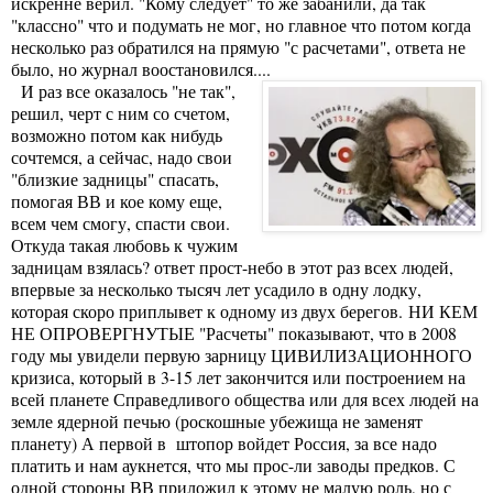
искренне верил. "Кому следует" то же забанили, да так
"классно" что и подумать не мог, но главное что потом когда
несколько раз обратился на прямую "с расчетами", ответа не
было, но журнал воостановился....
И раз все оказалось "не так",
решил, черт с ним со счетом,
возможно потом как нибудь
сочтемся, а сейчас, надо свои
"близкие задницы" спасать,
помогая ВВ и кое кому еще,
всем чем смогу, спасти свои.
Откуда такая любовь к чужим
задницам взялась? ответ прост-небо в этот раз всех людей,
впервые за несколько тысяч лет усадило в одну лодку,
которая скоро приплывет к одному из двух берегов. НИ КЕМ
НЕ ОПРОВЕРГНУТЫЕ "Расчеты" показывают, что в 2008
году мы увидели первую зарницу ЦИВИЛИЗАЦИОННОГО
кризиса, который в 3-15 лет закончится или построением на
всей планете Справедливого общества или для всех людей на
земле ядерной печью (роскошные убежища не заменят
планету) А первой в штопор войдет Россия, за все надо
платить и нам аукнется, что мы прос-ли заводы предков. С
одной стороны ВВ приложил к этому не малую роль, но с