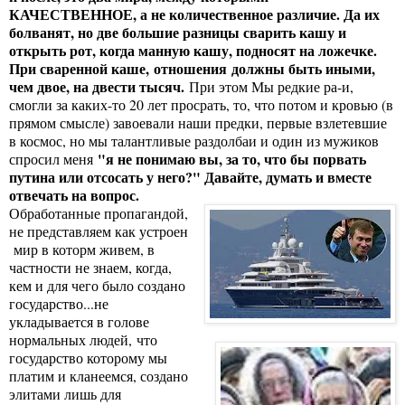
КАЧЕСТВЕННОЕ, а не количественное различие. Да их
болванят, но две большие разницы сварить кашу и
открыть рот, когда манную кашу, подносят на ложечке.
При сваренной каше, отношения должны быть иными,
чем двое, на двести тысяч.
При этом Мы редкие ра-и,
смогли за каких-то 20 лет просрать, то, что потом и кровью (в
прямом смысле) завоевали наши предки, первые взлетевшие
в космос, но мы талантливые раздолбаи и один из мужиков
"я не понимаю вы, за то, что бы порвать
спросил меня
путина или отсосать у него?" Давайте, думать и вместе
отвечать на вопрос.
Обработанные пропагандой,
не представляем как устроен
мир в которм живем, в
частности не знаем, когда,
кем и для чего было создано
государство...не
укладывается в голове
нормальных людей, что
государство которому мы
платим и кланеемся, создано
элитами лишь для