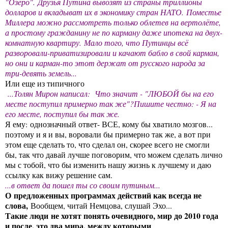
"Озеро".
Друзья Путина вывозят из страны триллионы
долларов и вкладыват их в экономику стран НАТО.
Поместье
Миллера можно рассмотреть только облетев на вертолёте,
а простому гражданину не по карману даже ипотека на двух-
комнатную квартиру.
Мало того, что Путинцы всё
разворовали-приватизировали и качают бабло в свой карман,
но они и карман-то этот держат от русского народа за
три-девять земель...
Или еще из типичного
...
Толян Мирон написал:
Что значит - "ЛЮБОЙ бы на его
месте поступил примерно так же"?
Пишите честно: - Я на
его месте, поступил бы так же.
Я ему: однозначный ответ- ВСЕ, кому бы хватило мозгов...
поэтому и я и вы, воровали бы примерно так же, а вот при
этом еще сделать то, что сделал он, скорее всего не смогли
бы, так что давай лучше поговорим, что можем сделать лично
мы с тобой, что бы изменить нашу жизнь к лучшему и даю
ссылку как вижу решение сам.
...в ответ да пошел ты со своим путиным...
О предложенных программах действий как всегда не
слова,
Вообщем, читай Немцова, слушай Эхо...
Такие люди не хотят понять очевидного, мир до 2010 года
и после, это два мира, между которыми