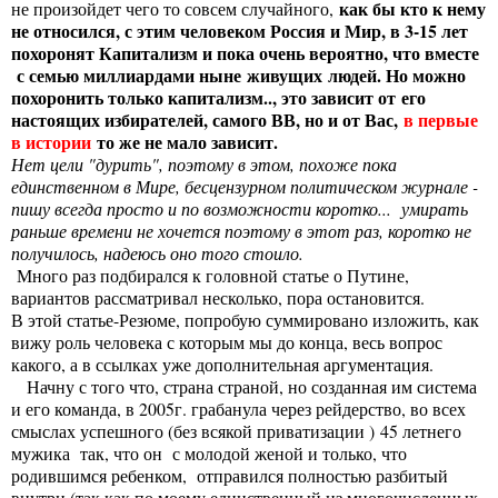
как бы кто к нему
не произойдет чего то совсем случайного,
не относился, с этим человеком Россия и Мир, в 3-15 лет
похоронят Капитализм и пока очень вероятно, что вместе
с семью миллиардами ныне живущих людей. Но можно
похоронить только капитализм.., это зависит от
его
настоящих избирателей
, самого ВВ, но и от Вас,
в первые
в истории
то же не мало зависит.
Нет цели "дурить", поэтому в этом, похоже пока
единственном в Мире, бесцензурном политическом журнале -
пишу всегда просто и по возможности коротко... умирать
раньше времени не хочется поэтому в этот раз, коротко не
получилось, надеюсь оно того стоило.
Много раз подбирался к головной статье о Путине,
вариантов рассматривал несколько, пора остановится.
В этой статье-Резюме, попробую суммировано изложить, как
вижу роль человека с которым мы до конца, весь вопрос
какого, а в ссылках уже дополнительная аргументация.
Начну с того что, страна страной, но созданная им система
и его команда, в 2005г. грабанула через рейдерство, во всех
смыслах успешного (без всякой приватизации ) 45 летнего
мужика так, что он с молодой женой и только, что
родившимся ребенком, отправился полностью разбитый
внутри (так как по моему единственный из многочисленных