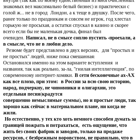
знакомых вел максимально белый бизнес) и практически с
голой ж... не в город Лондон, а к теще в двушку. После чего,
ранее только по праздникам и совсем не игрок, год хлестал
горькую не просыхая, а остатки спускал в казино и скорее
всего если бы не маленькая дочка, финал был
Написал, не в смысе соплю пустить -проехали, а
очевиден.
в смысле, что не в любви дело.
Резюме будет представлено в двух версиях, для "простых и
не простых" людей, ниже пока смешанная:
Остановился именно на этом варианте вступления и
названия, так как реально, за-ла, "гнилая интеллигенция", по
В сети бесконечные ах-АХ
современному интернет-хомяки.
как все плохо, при этом: в России за всю свою историю,
народ, подчеркну, не чиновники и олигархии, это
отдельная песня(крадутся
совершенно немыслимые суммы), но и простые люди, так
хорошо как сейчас в материальном плане, ни когда не
жили.
Но естественно, у тех кто хоть немного способен думать за
границей пожрать и потрахаться, есть ощущение, что
жить без своих фабрик и заводов, только на продаже
ресурсов, с безбрежным воровством, не правильно, что в