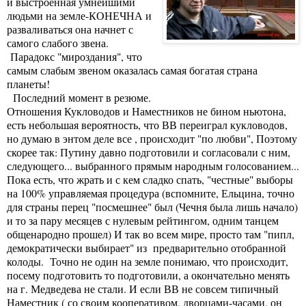
и выстроенная умнейшими
людьми на земле-КОНЕЧНА и
разваливаться она начнет с
самого слабого звена.
Парадокс "мироздания", что
самым слабым звеном оказалась самая богатая страна
планеты!
Последний момент в резюме.
Отношения Кукловодов и Наместников не бином ньютона,
есть небольшая вероятность, что ВВ переиграл кукловодов,
но думаю в энтом деле все , происходит "по любви", Поэтому
скорее так: Путину давно подготовили и согласовали с ним,
следующего... выбранного прямым народным голосованием...
Пока есть, что жрать и с кем сладко спать, "честные" выборы
на 100% управляемая процедура (вспомните, Ельцина, точно
для страны перец "посмешнее" был (Чечня была лишь начало)
и то за пару месяцев с нулевым рейтингом, одним танцем
общенародно прошел) И так во всем мире, просто там "пипл,
демократически выбирает" из предварительно отобранной
колоды. Точно не один на земле понимаю, что происходит,
посему подготовить то подготовили, а окончательно менять
на г. Медведева не стали. И если ВВ не совсем типичный
Наместник ( со своим кооперативом, дворцами-часами, он