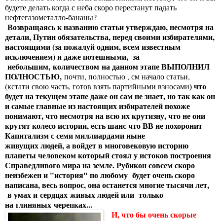
будете делать когда с неба скоро перестанут падать
нефтегазометалло-бананы?
Возвращаясь к названию статьи утверждаю, несмотря на
детали, Путин обязательства, перед своими избирателями,
настоящими (за пожалуй одним, всем известным
исключением) и даже потешными, за
небольшим, количеством на данном этапе ВЫПОЛНИЛ
ПОЛНОСТЬЮ,
почти, полностью , см начало статьи,
) что
(кстати свою часть, готов взять партийными взносами
будет на текущем этапе даже он сам не знает, но так как он
и самые главные из настоящих избирателей похоже
понимают, что несмотря на всю их крутизну, что не они
крутят колесо истории, есть шанс что ВВ не похоронит
Капитализм с семи миллиардами ныне
живущих людей, а войдет в многовековую историю
планеты человеком который стоял у истоков построения
Справедливого мира на земле. Рубикон совсем скоро
неизбежен и "история" по любому будет очень скоро
написана, весь вопрос, она останется многие тысячи лет,
в умах и сердцах живых людей или только
на глиняных черепках...
И, что бы очень скорые