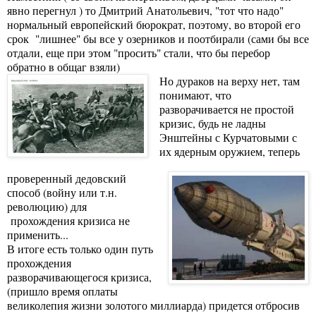
явно перегнул ) то Дмитрий Анатольевич, "тот что надо"
нормальный европейский бюрократ, поэтому, во второй его
срок "лишнее" бы все у озерников и поотбирали (сами бы все
отдали, еще при этом "просить" стали, что бы перебор
обратно в общаг взяли)
Но дураков на верху нет, там
понимают, что
разворачивается не простой
кризис, будь не ладны
Энштейны с Курчатовыми с
их ядерным оружием, теперь
проверенный дедовский
способ (войну или т.н.
революцию) для
прохождения кризиса не
применить...
В итоге есть только один путь
прохождения
разворачивающегося кризиса,
(пришло время оплаты
великолепия жизни золотого миллиарда) придется отбросив