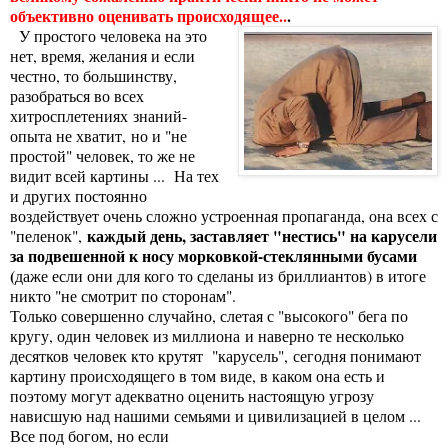
объективно оценивать происходящее..
.
У простого человека на это
нет, время, желания и если
честно, то большинству,
разобраться во всех
хитросплетениях знаний-
опыта не хватит, но и "не
простой" человек, то же не
видит всей картины ... На тех
и других постоянно
воздействует очень сложно устроенная пропаганда, она всех с
каждый день, заставляет "нестись" на карусели
"пеленок",
за подвешенной к носу морковкой-стеклянными бусами
(
даже если они для кого то сделаны из
бриллиантов) в итоге
никто "не смотрит по сторонам".
Только совершенно случайно, слетая с "высокого" бега по
кругу, один человек из миллиона и наверно те несколько
десятков человек кто крутят "карусель", сегодня понимают
картину происходящего в том виде, в каком она есть и
поэтому могут адекватно оценить настоящую угрозу
нависшую над нашими семьями и цивилизацией в целом ...
Все под богом, но если