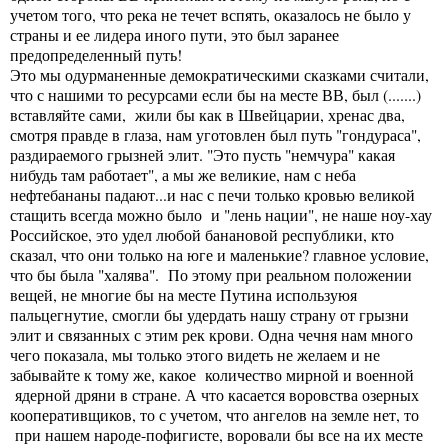
учетом того, что река не течет вспять, оказалось не было у
страны и ее лидера иного пути, это был заранее
предопределенный путь!
Это мы одурманенные демократическими сказками считали,
что с нашими то ресурсами если бы на месте ВВ, был (.......)
вставляйте сами, жили бы как в Швейцарии, хренас два,
смотря правде в глаза, нам уготовлен был путь "гондураса",
раздираемого грызней элит. "Это пусть "немчура" какая
нибудь там работает", а мы же великие, нам с неба
нефтебананы падают...и нас с печи только кровью великой
стащить всегда можно было и "лень нации", не наше ноу-хау
Российское, это удел любой банановой республики, кто
сказал, что они только на юге и маленькие? главное условие,
что бы была "халява". По этому при реальном положении
вещей, не многие бы на месте Путина используюя
пальцегнутие, смогли бы удердать нашу страну от грызни
элит и связанных с этим рек крови. Одна чечня нам много
чего показала, мы только этого видеть не желаем и не
забывайте к тому же, какое количество мирной и военной
ядерной дряни в стране. А что касается воровства озерных
кооперативщиков, то с учетом, что ангелов на земле нет, то
при нашем народе-пофигисте, воровали бы все на их месте