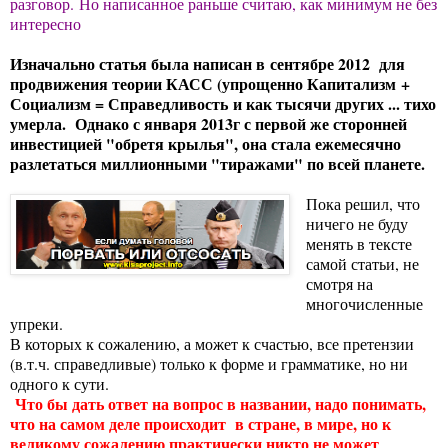
разговор.
Но написанное раньше считаю, как минимум не без
интересно
Изначально статья была написан в
сентябре 2012
для
продвижения теории КАСС (упрощенно Капитализм +
Социализм = Справедливость
и как тысячи других ... тихо
умерла.
Однако с января 2013г с первой же сторонней
инвестицией "обретя крылья", она стала ежемесячно
разлетаться миллионными "тиражами" по всей планете.
Пока решил, что
ничего не буду
менять в тексте
самой статьи, не
смотря на
многочисленные
упреки.
В которых к сожалению, а может к счастью, все претензии
(в.т.ч. справедливые) только к форме и грамматике, но ни
одного к сути.
Что бы дать ответ на вопрос в названии, надо понимать,
что на самом деле происходит в стране, в мире, но к
великому сожалению практически никто не может