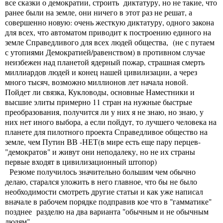
все сказки о демократии, строить диктатуру, но не такие, что
ранее были на земле, они ничего в этот раз не решат, а
совершенно новую: очень жесткую диктатуру, одного закона
для всех, что автоматом приводит к построению единого на
земле Справедливого для всех людей общества, (не с путаем
с утопиями Демократией/равенством) в противном случае
неизбежен над планетой ядерный пожар, страшная смерть
миллиардов людей и конец нашей цивилизации, а через
много тысяч, возможно миллионов лет начала новой.
Пойдет ли связка, Кукловоды, основные Наместники и
высшие элиты примерно 11 стран на нужные быстрые
преобразования, получится ли у них я не знаю, но знаю, у
них нет иного выбора, а если пойдут, то лучшего человека на
планете для пилотного проекта Справедливое общество на
земле, чем Путин ВВ -НЕТ(в мире есть еще пару перцев-
"демократов" и живут они неподалеку, но не их страны
первые входят в цивилизационный штопор)
Резюме получилось значительно большим чем обычно
делаю, старался уложить в него главное, что бы не было
необходимости смотреть другие статьи и как уже написал
вначале в рабочем порядке подправив кое что в "гамматике"
позднее разделю на два варианта "обычным и не обычным
людям"