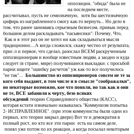
оппозиции, "обида" была не
на последнем месте,
рассчитывал, пусть не семизначную, хотя бы шестизначную
цифирь из награбленного смогу как-то вернуть... Но дело в
том, что ранее занимаясь серьезным бизнесом, привык перед
большим делом раскладывать "пасьянсики": Почему, Что,
Как и в этот раз он не хотел ни как складываться мысля
традиционно....А когда сложился, скажу честно от результата,
прис-л и первое, что сделал, разослал ВСЕМ раскрученным
оппозиционерам и вообще известным людям, а заодно и куда
следует (в стране, мире) получившиеся выкладки: с просьбой
парни ищите "ошибку расчетов" уж как-то все получилось
Большинство из оппозиционеров совсем не те за
"не так"...
кого себя выдают, в том числе и в смысле "соображалки",
но некоторые возможно, кое что поняли, но так как и они
не те, ВСЕ забанили к черту, безо всяких
обсуждений
теорию Справедливого общества (КАСС),
которая кстати изначально называлась "Коммунизм попытка
2- ИСПРАВЛЕННОЕ". (при этом коммунисты были одни из
первых, кто теории закрыл двери) Вот те и демократия в
полный рост, но кто все эти парни есть на самом деле,
понял уже потом по их реакции, а когда посылал некоторым