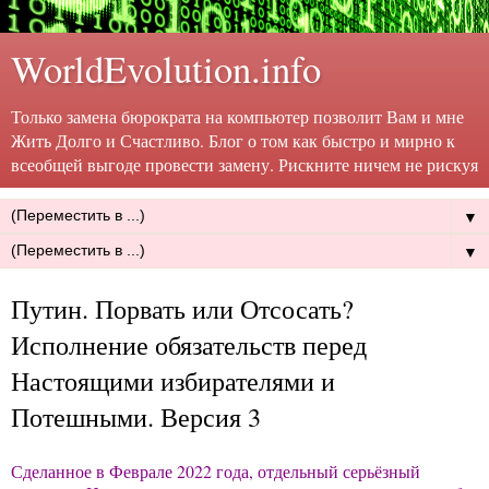
WorldEvolution.info
Только замена бюрократа на компьютер позволит Вам и мне
Жить Долго и Счастливо. Блог о том как быстро и мирно к
всеобщей выгоде провести замену. Рискните ничем не рискуя
▼
▼
Путин. Порвать или Отсосать?
Исполнение обязательств перед
Настоящими избирателями и
Потешными. Версия 3
Сделанное в Феврале 2022 года, отдельный серьёзный