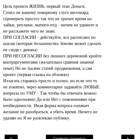
Цель проекта ЖИЗНЬ, первый этап Деньги.
Стоил он вашему покорному слуге миллиард
(проверить просто) так что не тратьте время на
лайки, реплики, матюги итд - ничем не удивите и
не расскажете чего не знаю.
ПРИ СОГЛАСИИ - действуйте, все расписано по
шагам (которые большинство Землян может сделать
не сходя с дивана)
ПРИ НЕСОГЛАСИИ без лишних церемоний кройте
контраргументами (желательно сравнив знания/
опыт) Но не тысячи статей продвижения, а сам
проект (первая ссылка на обложке)
Излагать стараюсь просто и полно, но если что то
не понятно, через комментарии задавайте ЛЮБЫЕ
вопросы по УМУ - Так чтобы бы отвечать можно
было однозначно Да или Нет с пояснениями при
необходимости. Иная форма вопроса означает
желание не разобраться, а убить время. Ничего не
удаляю но Я не развлекаю публику.
‹
›
Главная страница