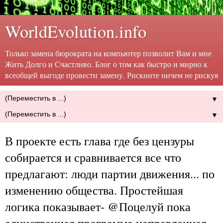
WorldEvolution.info
Только замена бюрократа на компьютер позволит Вам и мне
Жить Долго и Счастливо. Блог о том как быстро и мирно к
всеобщей выгоде провести замену. Рискните ничем не рискуя
▼
▼
В проекте есть глава где без цензуры
собирается и сравнивается все что
предлагают: люди партии движения... по
изменению общества. Простейшая
логика показывает- @Поцелуй пока
единственная программа направленная