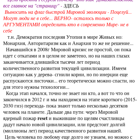
все главное на "страницу" -
ЗДЕСЬ
Выносить на флаг быстрой Мировой эволюции - Поцелуй...
Могут люди не в себе... ВЕРНО- осталось только с
АРГУМЕНТАМИ определить кто в современно Мире- не в
себе
т.н. Демократия последняя Утопия в мире Живых но:
Монархия, Авторитаризм как и Анархия то же не решение...
Начавшийся в 2008г Мировой кризис не простой, он пока
идет с откатами и в целом не заметено, но на наших глазах
заканчивается длившийся тысячи лет период
количественного развития текущей цивилизации. Имеем
ситуацию как у дерева- сгнили корни, но по инерции еще
распускаются листочки... его теоретически можно спасти, но
для этого нужны технологии...
Когда этап начался, точно не знает ни кто, а вот то что он
закончился в 2012 г и мы находимся на этапе короткого (2015-
2030 гнэ) перехода- пока знают только несколько десятков
человек на планете. Дальше два пути: через Мировой
reset
ядерный пожар
и выжившие по щелям счастливцы
дадут начало новой цивилизации, или предстоит долгий
(миллионы лет) период качественного развития нашей.
Цель человека по любому еще долго не узнаем, но можно с