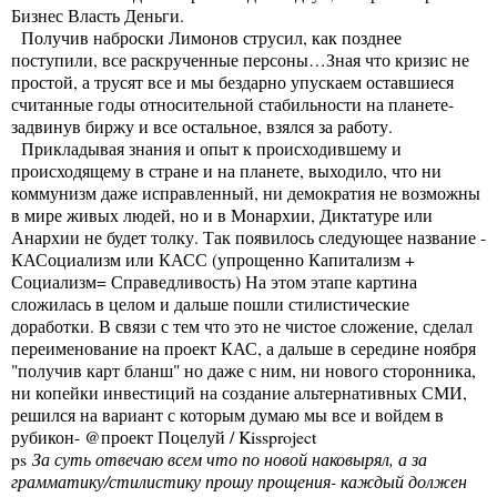
Бизнес Власть Деньги.
Получив наброски Лимонов струсил, как позднее
поступили, все раскрученные персоны…Зная что кризис не
простой, а трусят все и мы бездарно упускаем оставшиеся
считанные годы относительной стабильности на планете-
задвинув биржу и все остальное, взялся за работу.
Прикладывая знания и опыт к происходившему и
происходящему в стране и на планете, выходило, что ни
коммунизм даже исправленный, ни демократия не возможны
в мире живых людей, но и в Монархии, Диктатуре или
Анархии не будет толку. Так появилось следующее название -
КАСоциализм или КАСС (упрощенно Капитализм +
Социализм= Справедливость) На этом этапе картина
сложилась в целом и дальше пошли стилистические
доработки. В связи с тем что это не чистое сложение, сделал
переименование на проект КАС, а дальше в середине ноября
"получив карт бланш" но даже с ним, ни нового сторонника,
ни копейки инвестиций на создание альтернативных СМИ,
решился на вариант с которым думаю мы все и войдем в
рубикон- @проект Поцелуй / Kissproject
ps
За суть отвечаю всем что по новой наковырял, а за
грамматику/стилистику прошу прощения- каждый должен