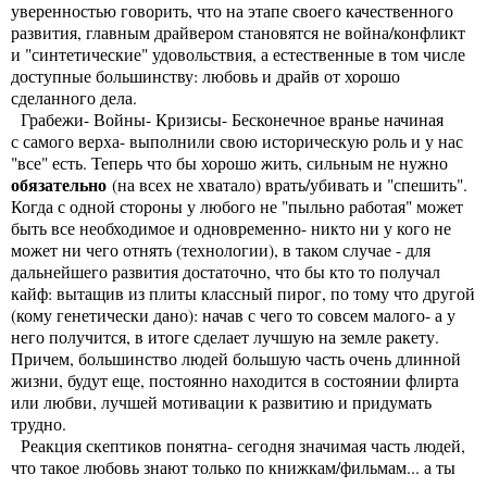
уверенностью говорить, что на этапе своего качественного
развития, главным драйвером становятся не война/конфликт
и "синтетические" удовольствия, а естественные в том числе
доступные большинству: любовь и драйв от хорошо
сделанного дела.
Грабежи- Войны- Кризисы- Бесконечное вранье начиная
с самого верха- выполнили свою историческую роль и у нас
"все" есть. Теперь что бы хорошо жить, сильным не нужно
обязательно
(на всех не хватало) врать/убивать и "спешить".
Когда с одной стороны у любого не "пыльно работая" может
быть все необходимое и одновременно- никто ни у кого не
может ни чего отнять (технологии), в таком случае - для
дальнейшего развития достаточно, что бы кто то получал
кайф: вытащив из плиты классный пирог, по тому что другой
(кому генетически дано): начав с чего то совсем малого- а у
него получится, в итоге сделает лучшую на земле ракету.
Причем, большинство людей большую часть очень длинной
жизни, будут еще, постоянно находится в состоянии флирта
или любви, лучшей мотивации к развитию и придумать
трудно.
Реакция скептиков понятна- сегодня значимая часть людей,
что такое любовь знают только по книжкам/фильмам... а ты