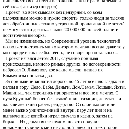
пишешь что все и почти всю жизнь, как и с раем на земле и
сейчас... фантазер (пизд-ол)
Проект во всех смыслах без цензурный, со всем
изложенным можно и нужно спорить, только люди за тысячи
лет обработанные сложно устроенной пропагандой не хотят/
не могут этого делать... свыше 20 000 000 по всей планете
достаточная выборка.
Мы не изменились, но Современный уровень технологий
позволяет построить мир о котором мечтали всегда, даже те у
кого вроде и так все было/есть, не говоря про остальных...
Проект начался летом 2011, случайно понимая
происходящее, немного раньше других, по договоренности
набросал Э. Лимонову кое какие мысли, назвав их
Коммунизм попытка два.
За понимание заплатил дорого, до 45 лет все шло гладко и в
целом в гору. Дело, Бабы, Деньги, Дом/Семья, Лошади, Яхты,
Машины... так строились приоритеты и все не в мечтах. С
нуля Крупный бизнес без всякой приватизации, депутат... а
дальше жесткий грабеж-рейдерство. С голой жопой и не
менее важно уничтоженный внутри, пару лет пил и на
выплаченные копейки играл сначала в казино, затем на
бирже... Из дерьма вылез чудом, но зато получил
возможность видеть мир не с одной- двух, а с трех сторон-