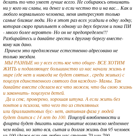
делать то что умеет лучше всего. Не собираюсь отнимать
ни у кого ни славы, ни денег и если честно то и на вас... Как и
любого нормального человека, меня интересуют только
самые близкие люди. Но в этот раз всех усадили в одну лодку,
которая скоро приплывет к одному из двух берегов и пока ПИ
- много более вероятен- Но он не предопределен!!!
Разбирайтесь и давайте грести к другому берегу вместе-
кому как дано.
Причем это предложение естественно адресовано не
только звездам.
МЫ РАЗНЫЕ но у всех есть кое что общее- ВСЕ ХОТИМ
ЖИТЬ и п
одавляющее большинство из нас начали жизнь в
мире (где нет и никогда не будет святых , среди живых) с
поцелуя единственного святого для каждого- Мамы. Так
давайте вместе сделаем все что можем, что бы свою жизнь
и закончить- поцелуем детей.
Да и секс, проверено, хорошая штука. А если жить без
понтов и психоза, что чего то из стеклянных
или бриллиантовых бус- нет, активная фаза у людей
будет длится с 14 лет до 100.
Поцелуй влюбленности и
флирта будет двигать наше развитие возможно медленнее
чем война, но зато вся, сытая и долгая жизнь для 95 человек
из 100 (даже если от любви нас станет 70 или 700