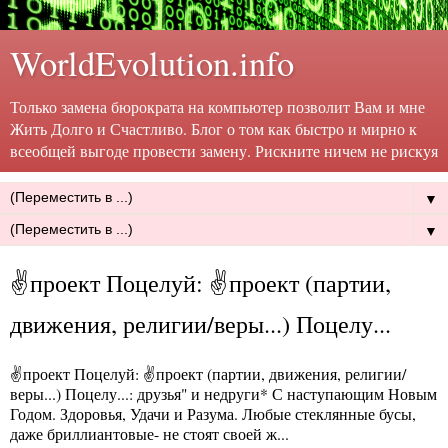
WorldEvolution.info
Только замена бюрократа на компьютер позволит Вам и мне
Жить Долго и Счастливо. Блог о том как быстро и мирно к
всеобщей выгоде провести замену. Рискните ничем не рискуя
▼
▼
✌проект Поцелуй: ✌проект (партии,
движения, религии/веры...) Поцелу...
✌проект Поцелуй: ✌проект (партии, движения, религии/
веры...) Поцелу...
: друзья" и недруги* С наступающим Новым
Годом. Здоровья, Удачи и Разума. Любые стеклянные бусы,
даже бриллиантовые- не стоят своей ж...