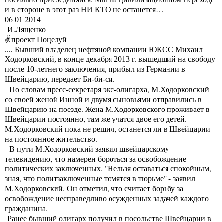
и в стороне в этот раз НИ КТО не останется…
06 01 2014
И.Лященко
проект Поцелуй
✌
.... Бывший владелец нефтяной компании ЮКОС Михаил
Ходорковский, в конце декабря 2013 г. вышедший на свободу
после 10-летнего заключения, прибыл из Германии в
Швейцарию, передает Би-би-си.
По словам пресс-секретаря экс-олигарха, М.Ходорковский
со своей женой Инной и двумя сыновьями отправились в
Швейцарию на поезде. Жена М.Ходорковского проживает в
Швейцарии постоянно, там же учатся двое его детей.
М.Ходорковский пока не решил, останется ли в Швейцарии
на постоянное жительство.
В пути М.Ходорковский заявил швейцарскому
телевидению, что намерен бороться за освобождение
политических заключенных. "Нельзя оставаться спокойным,
зная, что политзаключенные томятся в тюрьме" - заявил
М.Ходорковский. Он отметил, что считает борьбу за
освобождение несправедливо осужденных задачей каждого
гражданина.
Ранее бывший олигарх получил в посольстве Швейцарии в