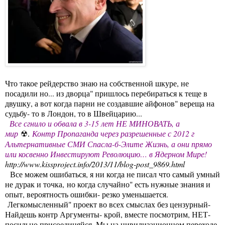
Что такое рейдерство знаю на собственной шкуре, не
посадили но... из дворца" пришлось перебираться к теще в
двушку, а вот когда парни не создавшие айфонов" вереща на
судьбу- то в Лондон, то в Швейцарию...
Все сгнило и обвала в 3-15 лет НЕ МИНОВАТЬ, а
мир
Контр Пропаганда через разрешенные с 2012 г
☢.
Альтернативные СМИ Спасла-б-Элите Жизнь, а они прямо
или косвенно Инвестируют Революцию… в Ядерном Мире!
http://www.kissproject.info/2013/11/blog-post_9869.html
Все можем ошибаться, я ни когда не писал что самый умный
не дурак и точка, но когда случайно" есть нужные знания и
опыт, вероятность ошибки- резко уменьшается.
Легкомысленный" проект во всех смыслах без цензурный-
Найдешь контр Аргументы- крой, вместе посмотрим, НЕТ-
посильно присоединяйся. Мы на цивилизационном переходе