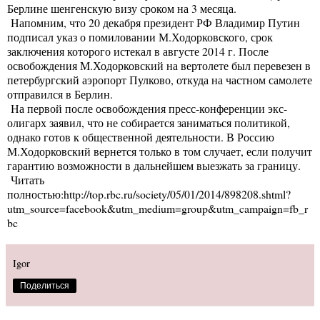
Берлине шенгенскую визу сроком на 3 месяца.
Напомним, что 20 декабря президент РФ Владимир Путин
подписал указ о помиловании М.Ходорковского, срок
заключения которого истекал в августе 2014 г. После
освобождения М.Ходорковский на вертолете был перевезен в
петербургский аэропорт Пулково, откуда на частном самолете
отправился в Берлин.
На первой после освобождения пресс-конференции экс-
олигарх заявил, что не собирается заниматься политикой,
однако готов к общественной деятельности. В Россию
М.Ходорковский вернется только в том случает, если получит
гарантию возможности в дальнейшем выезжать за границу.
Читать
полностью:http://top.rbc.ru/society/05/01/2014/898208.shtml?
utm_source=facebook&utm_medium=group&utm_campaign=fb_r
bc
Igor
Поделиться