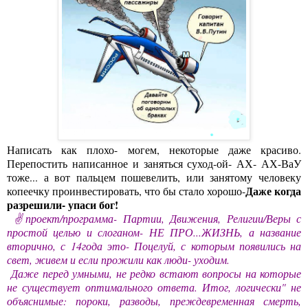
Написать как плохо- могем, некоторые даже красиво.
Перепостить написанное и заняться суход-ой- АХ- АХ-ВаУ
тоже... а вот пальцем пошевелить, или занятому человеку
Даже когда
копеечку проинвестировать, что бы стало хорошо-
разрешили- упаси бог!
✌проект/программа- Партии, Движения, Религии/Веры с
простой целью и слоганом- НЕ ПРО...ЖИЗНЬ, а название
вторично, с 14года это- Поцелуй, с которым появились на
свет, живем и если прожили как люди- уходим.
Даже перед умными, не редко встают вопросы на которые
не существует оптимального ответа. Итог, логически" не
объяснимые: пороки, разводы, преждевременная смерть,