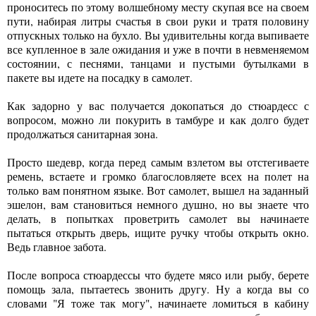
проноситесь по этому волшебному месту скупая все на своем
пути, набирая литры счастья в свои руки и тратя половину
отпускных только на бухло. Вы удивительны когда выпиваете
все купленное в зале ожидания и уже в почти в невменяемом
состоянии, с песнями, танцами и пустыми бутылками в
пакете вы идете на посадку в самолет.
Как задорно у вас получается докопаться до стюардесс с
вопросом, можно ли покурить в тамбуре и как долго будет
продолжаться санитарная зона.
Просто шедевр, когда перед самым взлетом вы отстегиваете
ремень, встаете и громко благословляете всех на полет на
только вам понятном языке. Вот самолет, вышел на заданный
эшелон, вам становиться немного душно, но вы знаете что
делать, в попытках проветрить самолет вы начинаете
пытаться открыть дверь, ищите ручку чтобы открыть окно.
Ведь главное забота.
После вопроса стюардессы что будете мясо или рыбу, берете
помощь зала, пытаетесь звонить другу. Ну а когда вы со
словами "Я тоже так могу", начинаете ломиться в кабину