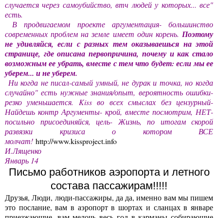
случается через самоубийство, втч людей у которых... все"
есть.
В продвигаемом проекте аргументация- большинство
современных проблем на земле имеет один корень.
Поэтому
не удивляйся, если с разных тем оказываешься на этой
странице, где описана первопричина, почему и как стало
возможным ее убрать, вместе с тем что будет: если мы ее
уберем... и не уберем.
Ни когда не писал-самый умный, не дурак и точка, но когда
случайно" есть нужные знания/опыт, вероятность ошибки-
резко уменьшается. Kiss во всех смыслах без цензурный-
Найдешь контр Аргументы- крой, вместе посмотрим, НЕТ-
посильно присоединяйся, цель- Жизнь, по итогам скорой
развязки кризиса о котором ВСЕ
молчат!
http://www.kissproject.info
И.Лященко
Январь 14
Письмо работников аэропорта и летного
состава пассажирам!!!!!
Друзья, Люди, люди-пассажиры, да да, именно вам мы пишем
это послание, вам в аэропорт в шортах и сланцах в январе
приезжающие, вам мелочь весь год в карманы собирающие