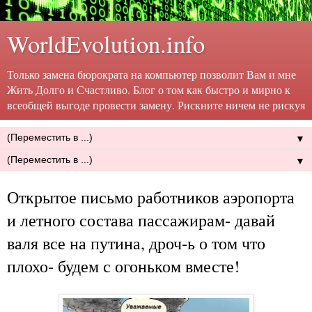
WorldEvolution.info
Только замена бюрократа на компьютер позволит Вам и мне
Жить Долго и Счастливо. Блог о том как быстро и мирно к
всеобщей выгоде провести замену. Рискните ничем не рискуя
▼
▼
Открытое письмо работников аэропорта
и летного состава пассажирам- давай
валя все на путина, дроч-ь о том что
плохо- будем с огоньком вместе!