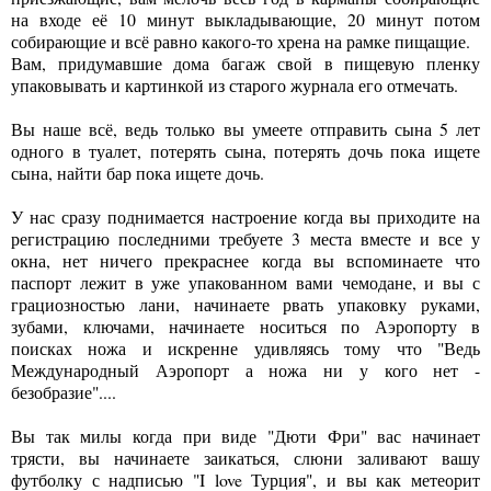
на входе её 10 минут выкладывающие, 20 минут потом
собирающие и всё равно какого-то хрена на рамке пищащие.
Вам, придумавшие дома багаж свой в пищевую пленку
упаковывать и картинкой из старого журнала его отмечать.
Вы наше всё, ведь только вы умеете отправить сына 5 лет
одного в туалет, потерять сына, потерять дочь пока ищете
сына, найти бар пока ищете дочь.
У нас сразу поднимается настроение когда вы приходите на
регистрацию последними требуете 3 места вместе и все у
окна, нет ничего прекраснее когда вы вспоминаете что
паспорт лежит в уже упакованном вами чемодане, и вы с
грациозностью лани, начинаете рвать упаковку руками,
зубами, ключами, начинаете носиться по Аэропорту в
поисках ножа и искренне удивляясь тому что "Ведь
Международный Аэропорт а ножа ни у кого нет -
безобразие"....
Вы так милы когда при виде "Дюти Фри" вас начинает
трясти, вы начинаете заикаться, слюни заливают вашу
футболку с надписью "I love Турция", и вы как метеорит