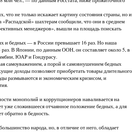
 что не только искажает картину состояния страны, но и
на «Распадской» шахтерам сообщили, что они в среднем
«эффективных менеджеров», вышли на площадь поискать
 и бедных — в России превышает 16 раз. Но наша
 раз. В Японии, по данным ООН, он составляет около 5, в
Замбии, ЮАР и Гондурасу.
нная самоуважением, а порой и самовнушением бедных
текущие доходы позволяют приобретать товары длительного
ходы размываются и экономическим кризисом, и
тия.
чности монополий и коррупционеров наваливается на
ет уже сложившееся отчаянное положение бедных, а для
т обратно в бедность.
ольшинство народа, но, в отличие от него, обладает