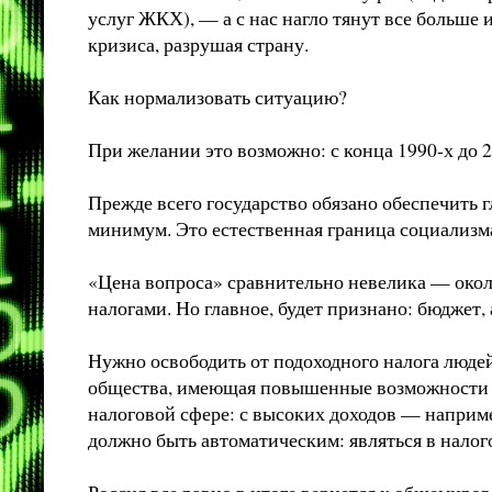
услуг ЖКХ), — а с нас нагло тянут все больше 
кризиса, разрушая страну.
Как нормализовать ситуацию?
При желании это возможно: с конца 1990-х до 2
Прежде всего государство обязано обеспечить
минимум. Это естественная граница социализма
«Цена вопроса» сравнительно невелика — около
налогами. Но главное, будет признано: бюджет,
Нужно освободить от подоходного налога люде
общества, имеющая повышенные возможности вли
налоговой сфере: с высоких доходов — наприме
должно быть автоматическим: являться в налог
Россия все равно в итоге вернется к общемиро