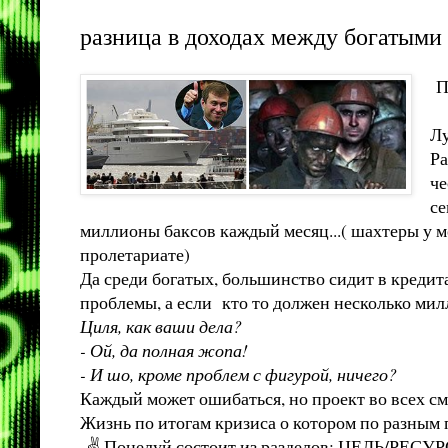
разница в доходах между богатыми и
По
Лу
Ра
че
се
миллионы баксов каждый месяц...( шахтеры у ме
пролетариате)
Да среди богатых, большинство сидит в кредитах
проблемы, а если кто то должен несколько милл
Циля, как ваши дела?
- Ой, да полная жопа!
- И шо, кроме проблем с фигурой, ничего?
Каждый может ошибаться, но проект во всех с
Жизнь по итогам кризиса о котором по разным 
✌ Поцелуй состоит из разделов: ЦЕЛЬ/РЕСУ