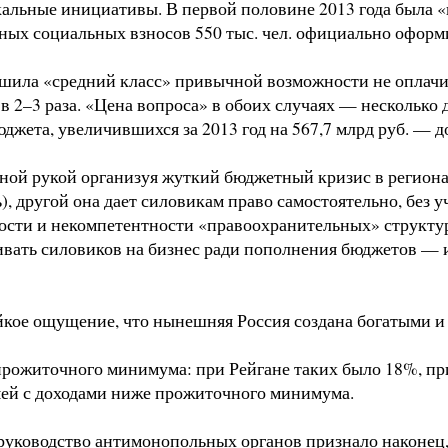
льные инициативы. В первой половине 2013 года была «
ых социальных взносов 550 тыс. чел. официально оформи
лишила «средний класс» привычной возможности не оплач
2–3 раза. «Цена вопроса» в обоих случаях — несколько 
жета, увеличившихся за 2013 год на 567,7 млрд руб. — до
дной рукой организуя жуткий бюджетный кризис в региона
), другой она дает силовикам право самостоятельно, без 
ости и некомпетентности «правоохранительных» структур 
вать силовиков на бизнес ради пополнения бюджетов — и в
кое ощущение, что нынешняя Россия создана богатыми и д
 прожиточного минимума: при Рейгане таких было 18%, пр
емей с доходами ниже прожиточного минимума.
о руководство антимонопольных органов признало наконец