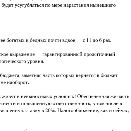
е будет усугубляться по мере нарастания нынешнего
е богатых и бедных почти вдвое — с 11 до 6 раз.
ическое выражение — гарантированный прожиточный
логического уровня.
бюджета, заметная часть которых вернется в бюджет
 не наоборот.
к живут в невыносимых условиях! Обеспеченная же часть
а нести и повышенную ответственность, в том числе в
овышенную ставку в 20%. Налогообложение, как и сейчас,
ивость либерального скулежа, что это-де усилит бегство