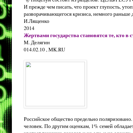
И прежде чем писать, что проект глупость, уто
разворачивающегося кризиса, немного раньше д
И.Лященко
2014
Жертвами государства становятся те, кто в 
М. Делягин
014.02.10 ,
MK.RU
Российское общество предельно поляризовано. 
человек. По другим оценкам, 1% семей обладае
хватает текущих доходов и на еду, и на одежд