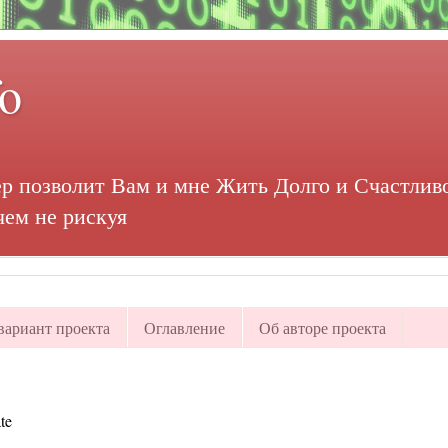
fo
р позволит Вам и мне Жить Долго и Счастливо
чем не рискуя
ариант проекта
Оглавление
Об авторе проекта
te