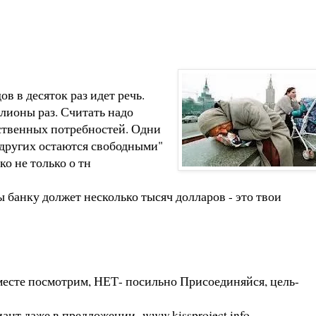
в в десяток раз идет речь.
лионы раз. Считать надо
ественных потребностей. Одни
у других остаются свободными"
о не только о тн
ты банку должет несколько тысяч долларов - это твои
есте посмотрим, НЕТ- посильно Присоединяйся, цель-
ант даже в предложении-
www.kissproject.info