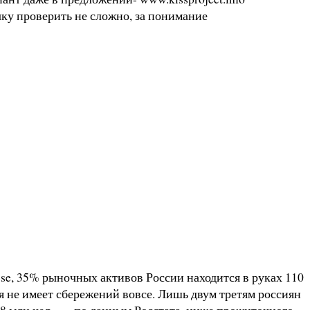
чку проверить не сложно, за понимание
se, 35% рыночных активов России находится в руках 110
я не имеет сбережений вовсе. Лишь двум третям россиян
,8 млн чел., — по данным Росстата, ниже прожиточного