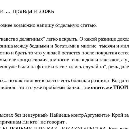
 ... правда и ложь
знее возможно напишу отдельную статью.
кавство делягиных" легко вскрыть. О какой разнице доходо
зница между бедными и богатыми в многие тысячи и мил
стно и брать то что у людей остается после покрытия ест
мьи еле концы сводия, а многие еще в долги залезают, а 
ня уже были на фотке и засветились случайно", речь далек
... но как говорят в одессе есть большая разница- Когда 
т.е опять же ТВОИ
ионов - то это уже проблемы банка...
мыслах без цензурный- Найдешь контрАргументы- Крой вм
причинам Ни кто" не говорит .
РСЫ. ПОЧЕМУ. ЧТО. КАК. ДОКАЗАТЕЛЬСТВА. Есть вари