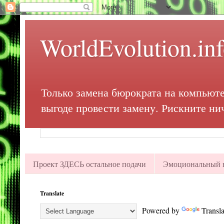
WorldEvolution.in
Только замена бюрократа на компьюте
выгоде провести замену. Рискните ни
Проект ЗДЕСЬ остальное подачи
Эмоциональный в
Translate
Powered by
Transla