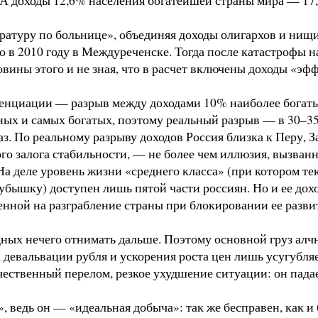
туру по больнице», объединяя доходы олигархов и нищих,
о в 2010 году в Междуреченске. Тогда после катастрофы 
половины этого и не зная, что в расчет включены доходы 
нциации — разрыв между доходами 10% наиболее богатых
ных и самых богатых, поэтому реальный разрыв — в 30–35
. По реальному разрыву доходов Россия близка к Перу, 
того залога стабильности, — не более чем иллюзия, вызва
 На деле уровень жизни «среднего класса» (при котором 
 кубышку) доступен лишь пятой части россиян. Но и ее до
нной на разграбление страны при блокировании ее разви
дных нечего отнимать дальше. Поэтому основной груз ал
 девальвации рубля и ускорения роста цен лишь усугубля
чественный перелом, резкое ухудшение ситуации: он падае
ведь он — «идеальная добыча»: так же бесправен, как и б