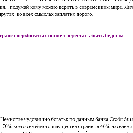
пия... подумай кому можно верить в современном мире. Ли
ругих, во всех смыслах заплатил дорого.
стране сверхбогатых посмел перестать быть бедным
Немногие чудовищно богаты: по данным банка Credit Suis
т 70% всего семейного имущества страны, а 46% населени
у. А доходы 12,6% населения богатейшей страны мира — 17