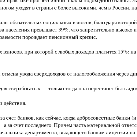
ногом уходят в страны с более высокими, чем в России, н
алы обязательных социальных взносов, благодаря которой 
ва населения превышает 39%, что запретительно высоко и 
ираемости порождает пенсионный кризис.
взносов, при которой с любых доходов платится 15%: на 
и отмена увода сверхдоходов от налогообложения через д
ля сверхбогатых — только тогда она перестанет быть адо
и действия.
а счет банков, как сейчас, когда добросовестные банки (и
— а за счет последнего. Причем часть материальной ответ
 начальника департамента, выдающего банкам лицензии на