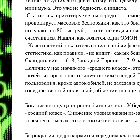
минимума. Это уже не бедность, а нищета.
Статистика ориентируется на «среднюю темпера
провоцирует массовые беспорядки, как это был
получают по 80 тыс. руб., — и те, не видя и 
счастливцев. Нашли, как водится, один ОМОН.
Классический показатель социальной диффере
статистика, как правило, «не видит» самых бед
Скандинавии — 6–8, Западной Европе — 7–9 раз
Наличие у нас значимого «среднего класса», э
людей, которые просто живут не хуже соседей.
пользования, кроме автомобилей, не залезая в
государственной политикой, объективно нацеле
Богатые не ощущают роста бытовых трат. У бе
«средний класс». Снижение уровня жизни из-за
«среднего класса» это же снижение означает ка
Бюрократия щедро кормится «средним классом», 