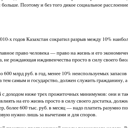
и больше. Поэтому и без того дикое социальное расслоени
010-х годов Казахстан сократил разрыв между 10% наиболе
 главное право человека — право на жизнь и его эконом
, не рождающая иждивенчества просто в силу своего био
 600 млрд руб. в год, менее 10% неиспользуемых запасов 
 а тем самым и государство, должен служить гражданину, а
й с доходом ниже трех прожиточных минимумов: они и та
ять на его жизнь просто в силу своего достатка, должн
р, более 600 тыс. руб. в месяц — надо платить разумно п
овую нужно лишь за вычетами и для споров.
вой практике прогрессивной шкалы подоходного налога. Лж