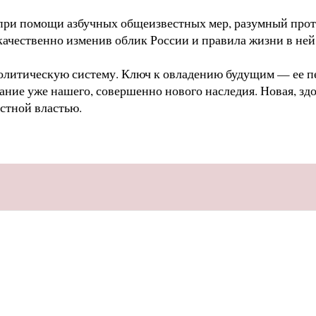
при помощи азбучных общеизвестных мер, разумный прот
чественно изменив облик России и правила жизни в ней
 политическую систему. Ключ к овладению будущим — ее 
дание уже нашего, совершенно нового наследия. Новая, зд
естной властью.