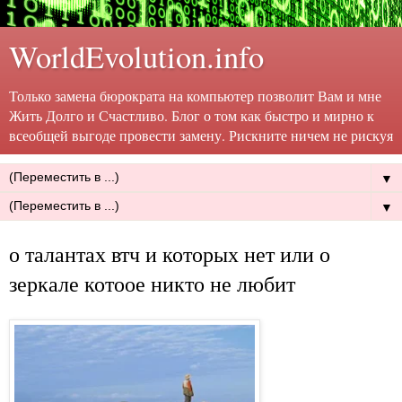
WorldEvolution.info
Только замена бюрократа на компьютер позволит Вам и мне
Жить Долго и Счастливо. Блог о том как быстро и мирно к
всеобщей выгоде провести замену. Рискните ничем не рискуя
▼
▼
о талантах втч и которых нет или о
зеркале котоое никто не любит