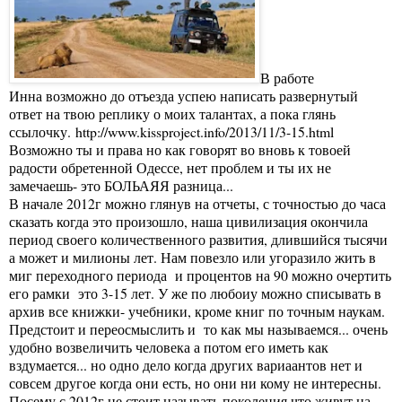
В работе
Инна возможно до отъезда успею написать развернутый
ответ на твою реплику о моих талантах, а пока глянь
ссылочку.
http://www.kissproject.info/2013/11/3-15.html
Возможно ты и права но как говорят во вновь к товоей
радости обретенной Одессе, нет проблем и ты их не
замечаешь- это БОЛЬАЯЯ разница...
В начале 2012г можно глянув на отчеты, с точностью до часа
сказать когда это произошло, наша цивилизация окончила
период своего количественного развития, длившийся тысячи
а может и милионы лет. Нам повезло или угоразило жить в
миг переходного периода и процентов на 90 можно очертить
его рамки это 3-15 лет. У же по любоиу можно списывать в
архив все книжки- учебники, кроме книг по точным наукам.
Предстоит и переосмыслить и то как мы называемся... очень
удобно возвеличить человека а потом его иметь как
вздумается... но одно дело когда других вариаантов нет и
совсем другое когда они есть, но они ни кому не интересны.
Посему с 2012г не стоит называть поколения что живут на