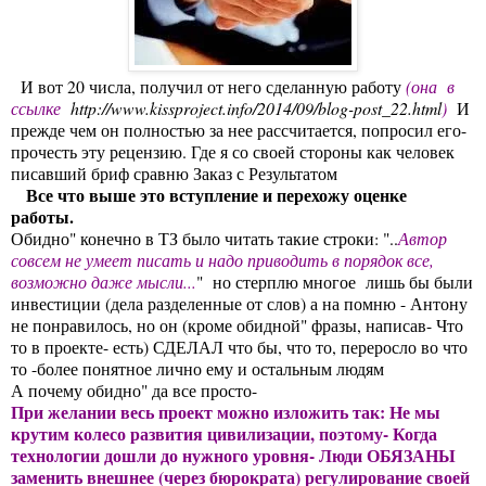
И вот 20 числа, получил от него сделанную работу
(она в
ссылке
http://www.kissproject.info/2014/09/blog-post_22.html
)
И
прежде чем он полностью за нее рассчитается, попросил его-
прочесть эту рецензию. Где я со своей стороны как человек
писавший бриф сравню Заказ с Результатом
Все что выше это вступление и перехожу оценке
работы.
Обидно" конечно в ТЗ было читать такие строки: "..
Автор
совсем не умеет писать и надо приводить в порядок все,
возможно даже мысли...
" но стерплю многое лишь бы были
инвестиции (дела разделенные от слов) а на помню - Антону
не понравилось, но он (кроме обидной" фразы, написав- Что
то в проекте- есть) СДЕЛАЛ что бы, что то, переросло во что
то -более понятное лично ему и остальным людям
А почему обидно" да все просто-
При желании весь проект можно изложить так: Не мы
крутим колесо развития цивилизации, поэтому- Когда
технологии дошли до нужного уровня- Люди ОБЯЗАНЫ
заменить внешнее (через бюрократа) регулирование своей