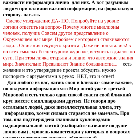
важности информации лично для них. А вот разумным
людям при наличии важной информации, на формальную
сторону- нас-ать
.
Смелое утверждение ДА- НО. Попробуйте на уровне
логики ответить на вопрос- Почему многие миллионы
человек, получив Совсем другое представление о
Окружающем нас мире, Проблем с которыми сталкиваются
люди... Описания текущего кризиса- Даже не попытались! в
во всех смыслах бесцензурном журнале, вступить в диалог по
сути. При этом личка открыта и видно, что авторские знания
мира Значительно Превышают Знание большинства...
есть
желание и это утверждение проекта обсудить, нужно
поспорить с аргументами в руках- НЕТ, это и ответ!
Для любого из нас, жизнь своя и близких- самое важное,
но получив информацию что Мир ногой уже в третьей
Мировой и есть только один способ спасти свой ближний
круг вместе с миллиардами других. Не говоря про
остальных людей, даже интеллектуальная элита, эту
информацию, всеми силами старается не замечать. При
том, она подтверждена главными кукловодами/
наднациональной элитой (выбирайте название по душе
лично вам) , уровень компетенции у которых в вопросах
касаемых текущего кризиса- абсолютный