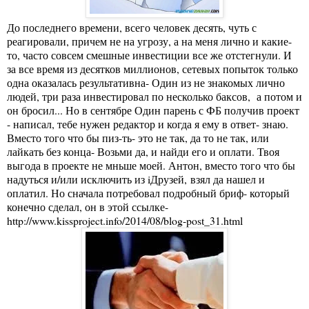
До последнего времени, всего человек десять, чуть с
реагировали, причем не на угрозу, а на меня лично и какие-
то, часто совсем смешные инвестиции все же отстегнули. И
за все время из десятков миллионов, сетевых попыток только
одна оказалась результативна- Один из не знакомых лично
людей, три раза инвестировал по несколько баксов, а потом и
он бросил... Но в сентябре Один парень с ФБ получив проект
- написал, тебе нужен редактор и когда я ему в ответ- знаю.
Вместо того что бы пиз-ть- это не так, да то не так, или
лайкать без конца- Возьми да, и найди его и оплати. Твоя
выгода в проекте не мньше моей. Антон, вместо того что бы
надуться и/или исключить из iДрузей, взял да нашел и
оплатил. Но сначала потребовал подробный бриф- который
конечно сделал, он в этой ссылке-
http://www.kissproject.info/2014/08/blog-post_31.html