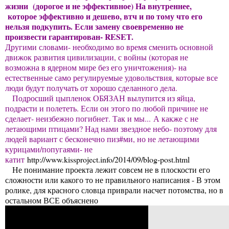
жизни (дорогое и не эффективное) На внутреннее,
которое эффективно и дешево, втч и по тому что его
нельзя подкупить. Если замену своевременно не
произвести гарантирован- RESET.
Другими словами- необходимо во время сменить основной
движок развития цивилизации, с войны (которая не
возможна в ядерном мире без его уничтожения)- на
естественные само регулируемые удовольствия, которые все
люди будут получать от хорошо сделанного дела.
Подросший цыпленок ОБЯЗАН вылупится из яйца,
подрасти и полететь. Если он этого по любой причине не
сделает- неизбежно погибнет. Так и мы...
А какже с не
летающими птицами? Над нами звездное небо- поэтому для
людей вариант с бесконечно пиз#ми, но не летающими
курицами/попугаями- не
катит
http://www.kissproject.info/2014/09/blog-post.html
Не понимание проекта лежит совсем не в плоскости его
сложности или какого то не правильного написания - В этом
ролике, для красного словца приврали насчет потомства, но в
остальном ВСЕ объяснено