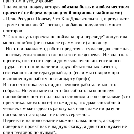
при этом в угоду форме:
обязана быть в любом честном
1 нарушила подачу которая
проекте ( не берем версии для блондинок с чайниками)
-
Цель Ресурсы Почему Что Как Доказательства, в результате
кроме поплывшей" логики, в добавок получилось много
повторов.
2 Так как суть проекта не поймана при переводе" допустила
много ошибок (не в смысле грамматики) а по делу.
Но это и ожидаемо, работа предстояла сумасшедше сложная,
поэтому если только за деньги то и не дешевая. Не знаю как
оценить, но это от недели до месяца очень интенсивного
труда.... и это при наличии двух обязательных качеств,
системность и литературный дар (если мы говорим про
выполненную работу по стандарту брифа)
Из того что пока есть видно- человек работал и кое что
собрал... Но если мне на что бы собрать пазл поцелуя
понадобился почти полгода в основном и год с деталями (это
при уникальном опыте) то ожидать, что даже способный
человек сможет сделать работу как надо, даже ни разу не
поговорив с автором - не очень серьезно...
Перевести на подсознание можно только поняв, а скорее
поверив в проект как в ладную сказку, а для этого нужен не
один разговор по душам"...