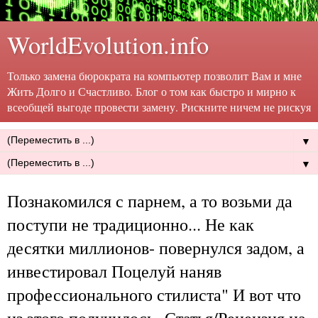
WorldEvolution.info
Только замена бюрократа на компьютер позволит Вам и мне
Жить Долго и Счастливо. Блог о том как быстро и мирно к
всеобщей выгоде провести замену. Рискните ничем не рискуя
▼
▼
Познакомился с парнем, а то возьми да
поступи не традиционно... Не как
десятки миллионов- повернулся задом, а
инвестировал Поцелуй наняв
профессионального стилиста" И вот что
из этого получилось- Статья/Рецензия на