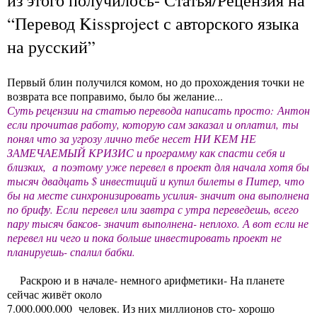
“Перевод Kissproject с авторского языка
на русский”
Первый блин получился комом, но до прохождения точки не
возврата все поправимо, было бы желание...
Суть рецензии на статью перевода написать просто:
Антон
если прочитав работу, которую сам заказал и оплатил,
ты
понял что за угрозу лично тебе несет НИ КЕМ НЕ
ЗАМЕЧАЕМЫЙ КРИЗИС и программу как спасти себя и
близких, а поэтому
уже перевел в проект для начала хотя бы
тысяч двадцать $ инвестиций и купил билеты в Питер, что
бы на месте синхронизировать усилия- значит она выполнена
по брифу. Если перевел или завтра с утра переведешь, всего
пару тысяч баксов- значит выполнена- неплохо. А вот если не
перевел ни чего и пока больше инвестировать проект не
планируешь- спалил бабки.
Раскрою и в начале- немного арифметики- На планете
сейчас живёт около
7.000.000.000 человек. Из них миллионов сто- хорошо