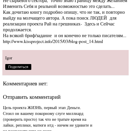
Не сырьевого сектора, точно знаю Границу между Желанием
Изменить Себя и реальной возможностью это сделать...
Как дочитаю книгу подробно опишу, что не так, и повторно
выйду на молчащего автора. А пока поиск ЛЮДЕЙ для
реализации проекта Рай на грешниках- Здесь и Сейчас
продолжается.
На всякий бриф/задание и он конечно не только писателям...
http://www.kissproject.info/2015/03/blog-post_14.html
Igor
Поделиться
Комментариев нет:
Отправить комментарий
Цель проекта ЖИЗНЬ, первый этап Деньги.
Стоил он вашему покорному слуге миллиард
(проверить просто) так что не тратьте время на
лайки, реплики, матюги итд - ничем не удивите и
не расскажете чего не знаю.