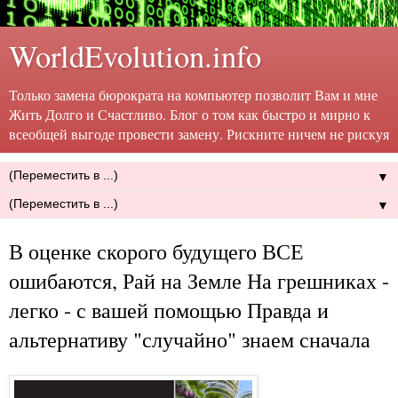
WorldEvolution.info
Только замена бюрократа на компьютер позволит Вам и мне
Жить Долго и Счастливо. Блог о том как быстро и мирно к
всеобщей выгоде провести замену. Рискните ничем не рискуя
▼
▼
В оценке скорого будущего ВСЕ
ошибаются, Рай на Земле На грешниках -
легко - с вашей помощью Правда и
альтернативу "случайно" знаем сначала