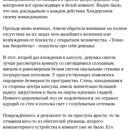
контролем всё происходящее в белой комнате. Видно было,
что они докладывали о каждом действии Хендерсонов
своему командованию.
Проходя мимо военных, Амели обратила внимание на полное
отсутствие на их лицах хоть малейшего волнения или
возбуждения от близости с открытием человечества. «Точно
как биороботы» - пошутила про себя девушка.
В этот, второй раз вхождения в капсулу, девушка смогла
лучше рассмотреть комнату со светящимися сплошным,
мягким и равномерным белым светом овальными стенами и
полукруглым потолком. У присутствующих появлялось
ощущение безмерности пространства. Стена, находившаяся
со стороны центра капсулы, имела значительно больший
радиус закругления и была на ощупь идеально гладкой.
Немного шероховатый пол не подсвечивался, но отражал
идущий со стен и потолка свет с голубоватым оттенком.
Повреждённого, в результате то ли приступа ярости, то ли
отчаяния кого-то из обитателей убежища, второго
компьютерного устройства в комнате уже не было. Его