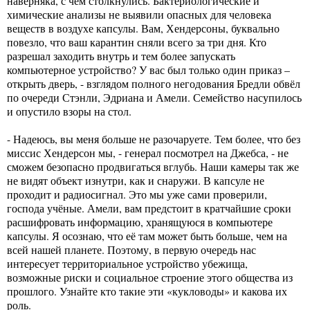
наверняка, с чем столкнулись. Бактериологические и
химические анализы не выявили опасных для человека
веществ в воздухе капсулы. Вам, Хендерсоны, буквально
повезло, что ваш карантин сняли всего за три дня. Кто
разрешал заходить внутрь и тем более запускать
компьютерное устройство? У вас был только один приказ –
открыть дверь, - взглядом полного негодования Бредли обвёл
по очереди Стэнли, Эдриана и Амели. Семейство насупилось
и опустило взоры на стол.
- Надеюсь, вы меня больше не разочаруете. Тем более, что без
миссис Хендерсон мы, - генерал посмотрел на Джебса, - не
сможем безопасно продвигаться вглубь. Наши камеры так же
не видят объект изнутри, как и снаружи. В капсуле не
проходит и радиосигнал. Это мы уже сами проверили,
господа учёные. Амели, вам предстоит в кратчайшие сроки
расшифровать информацию, хранящуюся в компьютере
капсулы. Я осознаю, что её там может быть больше, чем на
всей нашей планете. Поэтому, в первую очередь нас
интересует территориальное устройство убежища,
возможные риски и социальное строение этого общества из
прошлого. Узнайте кто такие эти «кукловоды» и какова их
роль.