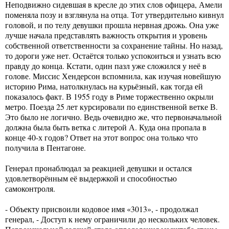
Неподвижно сидевшая в кресле до этих слов офицера, Амели
поменяла позу и взглянула на отца. Тот утвердительно кивнул
головой, и по телу девушки прошла нервная дрожь. Она уже
лучше начала представлять важность открытия и уровень
собственной ответственности за сохранение тайны. Но назад,
то дороги уже нет. Остаётся только успокоиться и узнать всю
правду до конца. Кстати, один пазл уже сложился у неё в
голове. Миссис Хендерсон вспомнила, как изучая новейшую
историю Рима, натолкнулась на курьёзный, как тогда ей
показалось факт. В 1955 году в Риме торжественно окрыли
метро. Поезда 25 лет курсировали по единственной ветке В.
Это было не логично. Ведь очевидно же, что первоначальной
должна была быть ветка с литерой А. Куда она пропала в
конце 40-х годов? Ответ на этот вопрос она только что
получила в Пентагоне.
Генерал пронаблюдал за реакцией девушки и остался
удовлетворённым её выдержкой и способностью
самоконтроля.
- Объекту присвоили кодовое имя «3013», - продолжал
генерал, - Доступ к нему ограничили до нескольких человек.