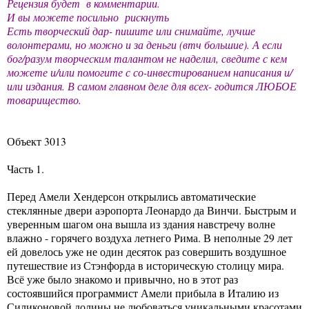
Рецензия будет в комментарии.
И вы можете посильно рискнуть
Есть творческий дар- пишите или снимайте, лучше
волонтерами, но можно и за деньги (втч большие). А если
бог/разум творческим талантом не наделил, сведите с кем
можете и/или помогите с со-инвестированием написания и/
или издания. В самом главном деле для всех- годится ЛЮБОЕ
товарищество.
Объект 3013
Часть 1.
Перед Амели Хендерсон открылись автоматические
стеклянные двери аэропорта Леонардо да Винчи. Быстрым и
уверенным шагом она вышла из здания навстречу волне
влажно - горячего воздуха летнего Рима. В неполные 29 лет
ей довелось уже не один десяток раз совершить воздушное
путешествие из Стэнфорда в историческую столицу мира.
Всё уже было знакомо и привычно, но в этот раз
состоявшийся программист Амели прибыла в Италию из
Силиконовой долины не любоваться уникальными красотами