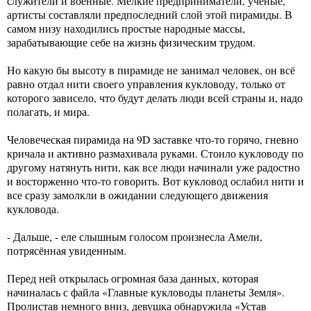
служители и военные. Мелкие предприниматели, учёные,
артисты составляли предпоследний слой этой пирамиды. В
самом низу находились простые народные массы,
зарабатывающие себе на жизнь физическим трудом.
Но какую бы высоту в пирамиде не занимал человек, он всё
равно отдал нити своего управления кукловоду, только от
которого зависело, что будут делать люди всей страны и, надо
полагать, и мира.
Человеческая пирамида на 9D заставке что-то горячо, гневно
кричала и активно размахивала руками. Стоило кукловоду по
другому натянуть нити, как все люди начинали уже радостно
и восторженно что-то говорить. Вот кукловод ослабил нити и
все сразу замолкли в ожидании следующего движения
кукловода.
- Дальше, - еле слышным голосом произнесла Амели,
потрясённая увиденным.
Перед ней открылась огромная база данных, которая
начиналась с файла «Главные кукловоды планеты Земля».
Пролистав немного вниз, девушка обнаружила «Устав