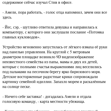
содержимое сейчас изучал Стив в офисе.
- Амели, пора работать, - голос отца напомнил, зачем они все
здесь.
- Йес, сэр, - шутливо ответила девушка и направилась к
компьютеру, с которого они заслушали послание «Потомка
главных кукловодов».
Устройство мгновенно запустилась от лёгкого взмаха её руки
над панелью управления. На круглой с 5 метровым
диаметром площадке возникло 9D видеоизображение
неизвестного семейства из папы, мамы и двух их детей,
которые с полными счастья выражениями лиц веселились
под пальмами на песочном берегу ярко бирюзового моря.
Детские восторженные радостные крики сопровождали
картинку семейной идиллии. Запахло морем и раскалённым
на солнце песке.
- Ничего себе заставка! - догадалась Амели и отдала
голосовую команду, - карта местности убежища.