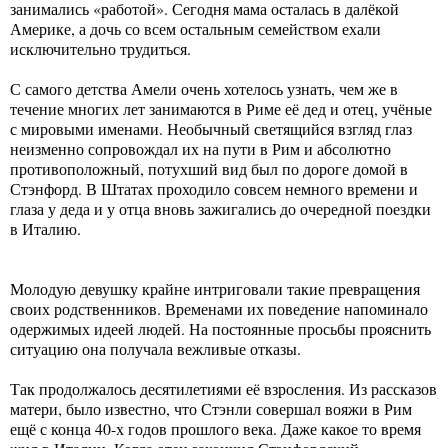
занимались «работой». Сегодня мама осталась в далёкой
Америке, а дочь со всем остальным семейством ехали
исключительно трудиться.
С самого детства Амели очень хотелось узнать, чем же в
течение многих лет занимаются в Риме её дед и отец, учёные
с мировыми именами. Необычный светящийся взгляд глаз
неизменно сопровождал их на пути в Рим и абсолютно
противоположный, потухший вид был по дороге домой в
Стэнфорд. В Штатах проходило совсем немного времени и
глаза у деда и у отца вновь зажигались до очередной поездки
в Италию.
Молодую девушку крайне интриговали такие превращения
своих родственников. Временами их поведение напоминало
одержимых идеей людей. На постоянные просьбы прояснить
ситуацию она получала вежливые отказы.
Так продолжалось десятилетиями её взросления. Из рассказов
матери, было известно, что Стэнли совершал вояжи в Рим
ещё с конца 40-х годов прошлого века. Даже какое то время