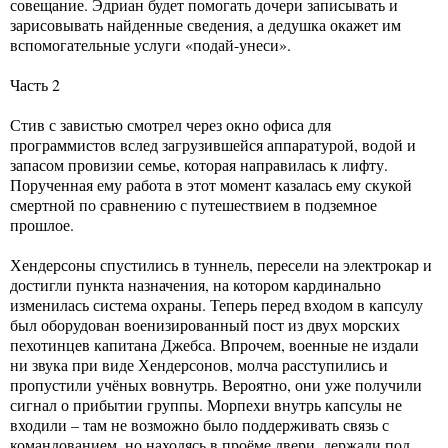
совещание. Эдриан будет помогать дочери записывать и
зарисовывать найденные сведения, а дедушка окажет им
вспомогательные услуги «подай-унеси».
Часть 2
Стив с завистью смотрел через окно офиса для
программистов вслед загрузившейся аппаратурой, водой и
запасом провизии семье, которая направилась к лифту.
Порученная ему работа в этот момент казалась ему скукой
смертной по сравнению с путешествием в подземное
прошлое.
Хендерсоны спустились в туннель, пересели на электрокар и
достигли пункта назначения, на котором кардинально
изменилась система охраны. Теперь перед входом в капсулу
был оборудован военизированный пост из двух морских
пехотинцев капитана Джебса. Впрочем, военные не издали
ни звука при виде Хендерсонов, молча расступились и
пропустили учёных вовнутрь. Вероятно, они уже получили
сигнал о прибытии группы. Морпехи внутрь капсулы не
входили – там не возможно было поддерживать связь с
командованием, но находясь в проёме двери, держали под