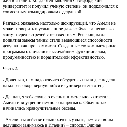
жил в Италии. Когда отец закончил Стэнфордский
университет и получил учёную степень, он подключился к
совместным командировкам с дедушкой.
Разгадка оказалась настолько шокирующей, что Амели не
может поверить в услышанное даже сейчас, за несколько
минут перед встречей с неизвестным. Решающим для
поднятия завесы тайны стали выдающиеся способности
девушки как программиста. Созданные ею компьютерные
программы отличались высочайшим функционалом,
продуманностью и поразительной эффективностью.
Часть 2.
- Доченька, нам надо кое-что обсудить, - начал две недели
назад разговор, вернувшийся из университета отец.
- Да, пап, я тебя слушаю очень внимательно, - ответила
Амели и внутренне немного напряглась. Обычно так
начинались нравоучительные беседы.
- Амели, ты действительно хочешь узнать, чем я с твоим
дедушкой занимаюсь в Италии? – спросил Эдриан.