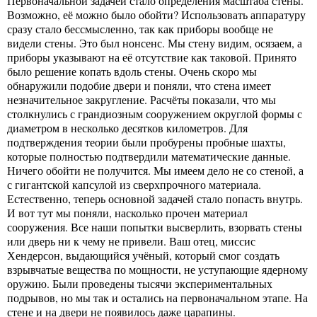
Первоначальной задачей стало определения масштаба стены.
Возможно, её можно было обойти? Использовать аппаратуру
сразу стало бессмысленно, так как приборы вообще не
видели стены. Это был нонсенс. Мы стену видим, осязаем, а
приборы указывают на её отсутствие как таковой. Принято
было решение копать вдоль стены. Очень скоро мы
обнаружили подобие двери и поняли, что стена имеет
незначительное закругление. Расчёты показали, что мы
столкнулись с грандиозным сооружением округлой формы с
диаметром в несколько десятков километров. Для
подтверждения теории были пробурены пробные шахты,
которые полностью подтвердили математические данные.
Ничего обойти не получится. Мы имеем дело не со стеной, а
с гигантской капсулой из сверхпрочного материала.
Естественно, теперь основной задачей стало попасть внутрь.
И вот тут мы поняли, насколько прочен материал
сооружения. Все наши попытки высверлить, взорвать стены
или дверь ни к чему не привели. Ваш отец, миссис
Хендерсон, выдающийся учёный, который смог создать
взрывчатые вещества по мощности, не уступающие ядерному
оружию. Были проведены тысячи экспериментальных
подрывов, но мы так и остались на первоначальном этапе. На
стене и на двери не появилось даже царапины.