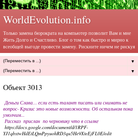
WorldEvolution.info
Только замена бюрократа на компьютер позволит Вам и мне
Жить Долго и Счастливо. Блог о том как быстро и мирно к
всеобщей выгоде провести замену. Рискните ничем не рискуя
▼
▼
Объект 3013
Деньги Слава… если есть талант писать или снимать не
вопрос- Кризис это новые возможности. Об остальном пока
умолчим...
Рассказ прислан по черновику что в ссылке
https://docs.google.com/document/d/1RPF-
YJ1qbxtwHdEtLQmPpyuohRD3qu5He9XteEjFL0E/edit