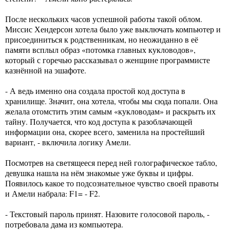
После нескольких часов успешной работы такой облом.
Миссис Хендерсон хотела было уже выключать компьютер и
присоединиться к родственникам, но неожиданно в её
памяти всплыл образ «потомка главных кукловодов»,
который с горечью рассказывал о женщине программисте
казнённой на эшафоте.
- А ведь именно она создала простой код доступа в
хранилище. Значит, она хотела, чтобы мы сюда попали. Она
желала отомстить этим самым «кукловодам» и раскрыть их
тайну. Получается, что код доступа к разоблачающей
информации она, скорее всего, заменила на простейший
вариант, - включила логику Амели.
Посмотрев на светящееся перед ней голографическое табло,
девушка нашла на нём знакомые уже буквы и цифры.
Появилось какое то подсознательное чувство своей правоты
и Амели набрала: F1= - F2.
- Текстовый пароль принят. Назовите голосовой пароль, -
потребовала дама из компьютера.