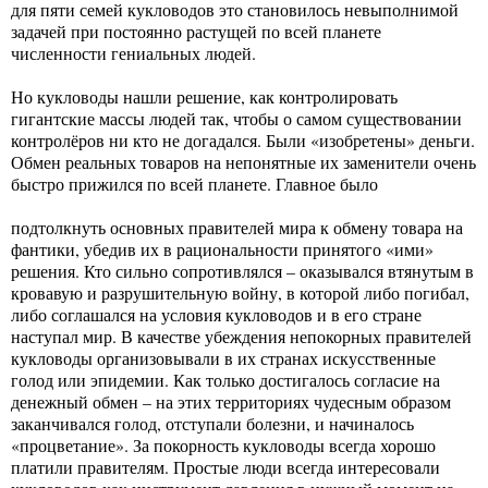
для пяти семей кукловодов это становилось невыполнимой
задачей при постоянно растущей по всей планете
численности гениальных людей.
Но кукловоды нашли решение, как контролировать
гигантские массы людей так, чтобы о самом существовании
контролёров ни кто не догадался. Были «изобретены» деньги.
Обмен реальных товаров на непонятные их заменители очень
быстро прижился по всей планете. Главное было
подтолкнуть основных правителей мира к обмену товара на
фантики, убедив их в рациональности принятого «ими»
решения. Кто сильно сопротивлялся – оказывался втянутым в
кровавую и разрушительную войну, в которой либо погибал,
либо соглашался на условия кукловодов и в его стране
наступал мир. В качестве убеждения непокорных правителей
кукловоды организовывали в их странах искусственные
голод или эпидемии. Как только достигалось согласие на
денежный обмен – на этих территориях чудесным образом
заканчивался голод, отступали болезни, и начиналось
«процветание». За покорность кукловоды всегда хорошо
платили правителям. Простые люди всегда интересовали