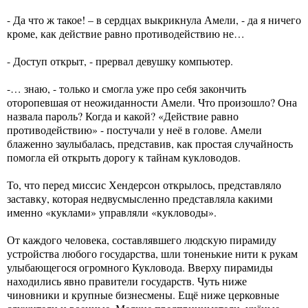
- Да что ж такое! – в сердцах выкрикнула Амели, - да я ничего
кроме, как действие равно противодействию не…
- Доступ открыт, - прервал девушку компьютер.
-… знаю, - только и смогла уже про себя закончить
оторопевшая от неожиданности Амели. Что произошло? Она
назвала пароль? Когда и какой? «Действие равно
противодействию» - постучали у неё в голове. Амели
блаженно заулыбалась, представив, как простая случайность
помогла ей открыть дорогу к тайнам кукловодов.
То, что перед миссис Хендерсон открылось, представляло
заставку, которая недвусмысленно представляла какими
именно «куклами» управляли «кукловоды».
От каждого человека, составлявшего людскую пирамиду
устройства любого государства, шли тоненькие нити к рукам
улыбающегося огромного Кукловода. Вверху пирамиды
находились явно правители государств. Чуть ниже
чиновники и крупные бизнесмены. Ещё ниже церковные