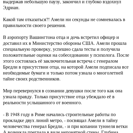
выдержав небольшую паузу, закончил и глубоко вздохнул
Эдриан.
Какой там отказаться?! Амели ни секунды не сомневалась в
правильности своего решения.
В аэропорту Вашингтона отца и дочь встретил офицер и
доставил их в Министерство обороны США. Амели прошла
специальную проверку, успешно сдала тесты и получила
положительные оценки на собеседовании у психолога. После
этого состоялась её заключительная встреча с генералом
Бредли в присутствии отца, на которой Амели подписала все
необходимые бумаги и только потом узнала о многолетней
тайне своих родственников.
Мир перевернулся в сознании девушки после того как она
узнала правду. Только присутствие отца убеждало её в
реальности услышанного от военного.
- В 1948 году в Риме начались строительные работы по
прокладке двух линий метро, - посвящал Амели в тайну
человечества генерал Бредли, - и при копании туннеля ветки
А возникла преграда в виде непонятной стены. Глубина