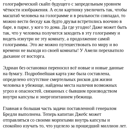
голографический скайп будущего с запредельным уровнем
чёткости изображения. А если картинку увеличить так, чтобы
масштаб человека на голограмме и в реальности совпадал, то
можно вести беседу как будто друзья встретились воочию в
баре, в парке, у кого то дома. Да где угодно! Даже может быть
так, что у человека получится заходить в эту голограмму и
видеть изнутри не эту комнату, а продолжение самой
голограммы. Это же можно путешествовать по миру и во
времени не выходя из своей комнаты! У Амели перехватило
дыхание от восторга.
Эдриан без остановки переносил всё новые и новые данные
на бумагу. Подробнейшая карта уже была составлена,
определено отсутствие смертельных рисков для жизни
человека в убежище, найдены места наличия возможных
угроз и опасностей, связанных с бывшим производством
внутри капсулы и энергопитанием убежища.
Главная и большая часть задачи поставленной генералом
Бредли выполнена. Теперь капитан Джебс может
отправляться со своими морпехами внутрь капсулы и
спокойно изучать то, что уцелело за прошедший миллион лет.