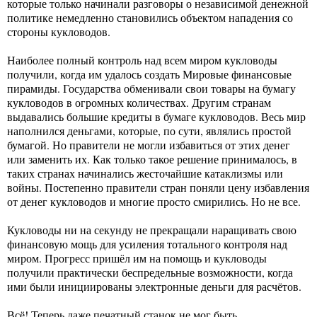
которые только начинали разговоры о независимой денежной
политике немедленно становились объектом нападения со
стороны кукловодов.
Наиболее полный контроль над всем миром кукловоды
получили, когда им удалось создать Мировые финансовые
пирамиды. Государства обменивали свои товары на бумагу
кукловодов в огромных количествах. Другим странам
выдавались большие кредиты в бумаге кукловодов. Весь мир
наполнился деньгами, которые, по сути, являлись простой
бумагой. Но правители не могли избавиться от этих денег
или заменить их. Как только такое решение принималось, в
таких странах начинались жесточайшие катаклизмы или
войны. Постепенно правители стран поняли цену избавления
от денег кукловодов и многие просто смирились. Но не все.
Кукловоды ни на секунду не прекращали наращивать свою
финансовую мощь для усиления тотального контроля над
миром. Прогресс пришёл им на помощь и кукловоды
получили практически беспредельные возможности, когда
ими были инициированы электронные деньги для расчётов.
Всё! Теперь даже печатный станок не мог быть