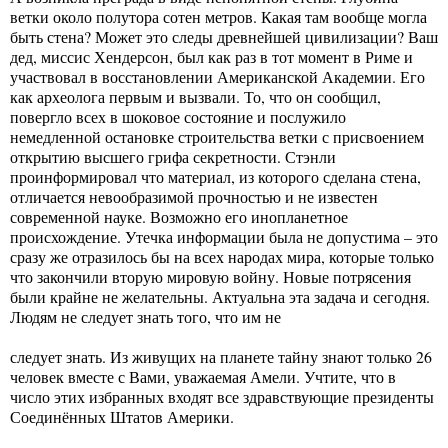
ветки около полутора сотен метров. Какая там вообще могла
быть стена? Может это следы древнейшей цивилизации? Ваш
дед, миссис Хендерсон, был как раз в тот момент в Риме и
участвовал в восстановлении Американской Академии. Его
как археолога первым и вызвали. То, что он сообщил,
повергло всех в шоковое состояние и послужило
немедленной остановке строительства ветки с присвоением
открытию высшего грифа секретности. Стэнли
проинформировал что материал, из которого сделана стена,
отличается невообразимой прочностью и не известен
современной науке. Возможно его инопланетное
происхождение. Утечка информации была не допустима – это
сразу же отразилось бы на всех народах мира, которые только
что закончили вторую мировую войну. Новые потрясения
были крайне не желательны. Актуальна эта задача и сегодня.
Людям не следует знать того, что им не
следует знать. Из живущих на планете тайну знают только 26
человек вместе с Вами, уважаемая Амели. Учтите, что в
число этих избранных входят все здравствующие президенты
Соединённых Штатов Америки.