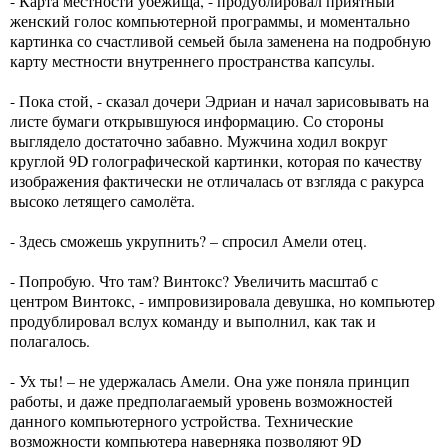
- Карта местности убежища, - продублировал приятный
женский голос компьютерной программы, и моментально
картинка со счастливой семьей была заменена на подробную
карту местности внутреннего пространства капсулы.
- Пока стой, - сказал дочери Эдриан и начал зарисовывать на
листе бумаги открывшуюся информацию. Со стороны
выглядело достаточно забавно. Мужчина ходил вокруг
круглой 9D голографической картинки, которая по качеству
изображения фактически не отличалась от взгляда с ракурса
высоко летящего самолёта.
- Здесь сможешь укрупнить? – спросил Амели отец.
- Попробую. Что там? Винтокс? Увеличить масштаб с
центром Винтокс, - импровизировала девушка, но компьютер
продублировал вслух команду и выполнил, как так и
полагалось.
- Ух ты! – не удержалась Амели. Она уже поняла принцип
работы, и даже предполагаемый уровень возможностей
данного компьютерного устройства. Технические
возможности компьютера наверняка позволяют 9D