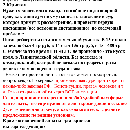
2 Юристам
Нужен человек или команда способные по договорной
цене, как минимум по уму написать заявление в суд,
которое примут к рассмотрению, и провести первую
инстанцию (все возможно дистанционно) по следующей
проблеме:
После рейдерства остался земельный участок. В 13 г налог
за землю был 4 тр руб, в 14 стал 136 тр руб, в 15 - 680 тр
С землей за это время НИ ЧЕГО не произошло - это кусок
поля, в Ленинградской области. Без подъезда и
коммуникаций, который не возможно продать в разы
дешевле чем он оценен государством.
Нужен не просто юрист, а тот кто сможет посмотреть на
вопрос макро. Наверняка
, произошедшая дурь противоречит
каким-либо законам РФ, Конституции, правам человека и т
д. Готов открыто пройти через ВСЕ инстанции.
Если, в принципе интересно- в любой удобной вам форме,
д
айте знать, что еще нужно от меня (кроме доков в ссылке
2) , в течении дня отвечу, а как ознакомитесь, сделайте
предложение по вашим условиям
.
Кроме оговоренной оплаты, для юристов
выгода следующая: