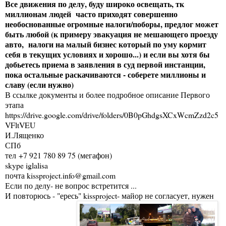
Все движения по делу, буду широко освещать, тк
миллионам людей часто приходят совершенно
необоснованные огромные налоги/поборы, предлог может
быть любой (к примеру эвакуация не мешающего проезду
авто, налоги на малый бизнес который по уму кормит
себя в текущих условиях и хорошо...) и если вы хотя бы
добьетесь приема в заявления в суд первой инстанции,
пока остальные раскачиваются - соберете миллионы и
славу (если нужно)
В ссылке документы и более подробное описание Первого
этапа
https://drive.google.com/drive/folders/0B0pGhdgsXCxWcmZzd2c5
VFltVEU
И.Лященко
СПб
тел +7 921 780 89 75 (мегафон)
skype iglalisa
почта kissproject.info@gmail.com
Если по делу- не вопрос встретится ...
И повторюсь - "ересь" kissproject- майор не согласует, нужен