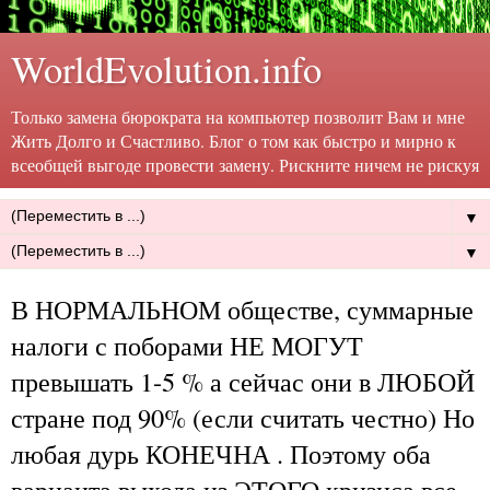
WorldEvolution.info
Только замена бюрократа на компьютер позволит Вам и мне
Жить Долго и Счастливо. Блог о том как быстро и мирно к
всеобщей выгоде провести замену. Рискните ничем не рискуя
▼
▼
В НОРМАЛЬНОМ обществе, суммарные
налоги с поборами НЕ МОГУТ
превышать 1-5 % а сейчас они в ЛЮБОЙ
стране под 90% (если считать честно) Но
любая дурь КОНЕЧНА . Поэтому оба
варианта выхода из ЭТОГО кризиса все