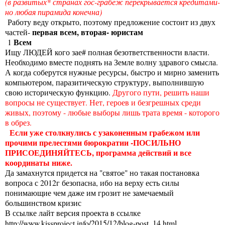
(в развитых* странах гос-грабеж перекрывается кредитами-
но любая пирамида конечна)
Работу веду открыто, поэтому предложение состоит из двух
первая всем, вторая- юристам
частей-
Всем
1
Ищу ЛЮДЕЙ кого зае# полная безответственности власти.
Необходимо вместе поднять на Земле волну здравого смысла.
А когда соберутся нужные ресурсы, быстро и мирно заменить
компьютером, паразитическую структуру, выполнившую
свою историческую функцию.
Другого пути, решить наши
вопросы не существует. Нет, героев и безгрешных среди
живых, поэтому - любые выборы лишь трата время - которого
в обрез.
Если уже столкнулись с узаконенным грабежом или
прочими прелестями бюрократии -ПОСИЛЬНО
ПРИСОЕДИНЯЙТЕСЬ, программа действий и все
координаты ниже.
Да замахнутся придется на "святое" но такая постановка
вопроса с 2012г безопасна, ибо на верху есть силы
понимающие чем даже им грозит не замечаемый
большинством кризис
В ссылке лайт версия проекта в ссылке
http://www.kissproject.info/2015/12/blog-post_14.html