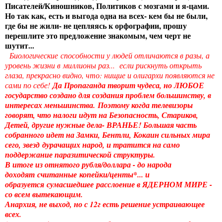
Писателей/Киношников, Политиков с мозгами и я-цами.
Но так как,
есть и выгода одна на всех- кем бы не были,
где бы не жили- не цепляясь к орфографии, прошу
перешлите это предложение знакомым, чем черт не
шутит...
Биологические способности у людей отличаются в разы, а
уровень жизни в миллионы раз... если рискнуть открыть
глаза, прекрасно видно, что: нищие и олигархи появляются не
сами по себе!
Да Пропаганда творит чудеса, но ЛЮБОЕ
государство создано для создания проблем большинству, в
интересах меньшинства.
Поэтому когда телевизоры
говорят, что налоги идут на Безопасность, Стариков,
Детей, другие нужные дела- ВРАНЬЕ! Большая часть
собранного идет на Замки, Бентли, Кокаин сильных мира
сего, звезд дурачащих народ, и тратится на само
поддержание паразитической структуры.
В итоге из отнятого рубля/доллара - до народа
доходят считанные копейки/центы*... и
образуется сумасшедшее расслоение в ЯДЕРНОМ МИРЕ -
со всем вытекающим.
Анархия, не выход, но с 12г есть решение устраивающее
всех.