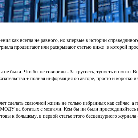
ения как всегда не равного, но впервые в истории справедливо
урнала продвигают или раскрывают статью ниже в которой просто
бы не были, Что бы не говорили - За трусость, тупость и пон
зательства + полная информация об авторе, просто и коротко из
лет сделать сказочной жизнь не только избранных как сейчас, а
МОДУ на богатых с мозгами. Кем бы ни были присоединяйтесь п
вы к большему, в первой статье этого бесцензурного журнала (на