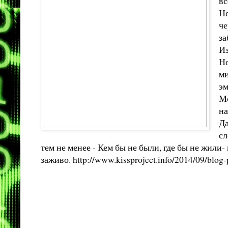
вс
Но
че
за
Из
Но
ми
эм
Мо
на
Да
сл
тем не менее - Кем бы не были, где бы не жили- 
заживо.
http://www.kissproject.info/2014/09/blog-