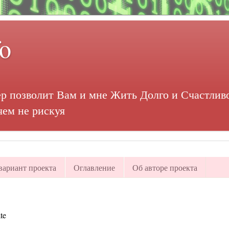
fo
р позволит Вам и мне Жить Долго и Счастливо
чем не рискуя
ариант проекта
Оглавление
Об авторе проекта
te