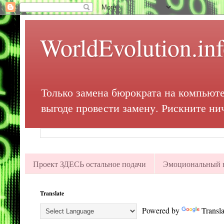
WorldEvolution.in
Только замена бюрократа на компьюте
выгоде провести замену. Рискните ни
Проект ЗДЕСЬ остальное подачи
Эмоциональный в
Translate
Powered by
Transla