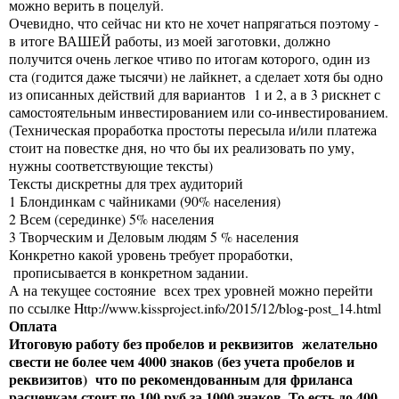
можно верить в поцелуй.
Очевидно, что сейчас ни кто не хочет напрягаться поэтому -
в итоге ВАШЕЙ работы, из моей заготовки, должно
получится очень легкое чтиво по итогам которого, один из
ста (годится даже тысячи) не лайкнет, а сделает хотя бы одно
из описанных действий для вариантов 1 и 2, а в 3 рискнет с
самостоятельным инвестированием или со-инвестированием.
(Техническая проработка простоты пересыла и/или платежа
стоит на повестке дня, но что бы их реализовать по уму,
нужны соответствующие тексты)
Тексты дискретны для трех аудиторий
1 Блондинкам с чайниками (90% населения)
2 Всем (серединке) 5% населения
3 Творческим и Деловым людям 5 % населения
Конкретно какой уровень требует проработки,
прописывается в конкретном задании.
А на текущее состояние всех трех уровней можно перейти
по ссылке
Http://www.kissproject.info/2015/12/blog-post_14.html
Оплата
Итоговую работу без пробелов и реквизитов желательно
свести не более чем 4000 знаков (без учета пробелов и
реквизитов) что по рекомендованным для фриланса
расценкам стоит по 100 руб за 1000 знаков. То есть до 400