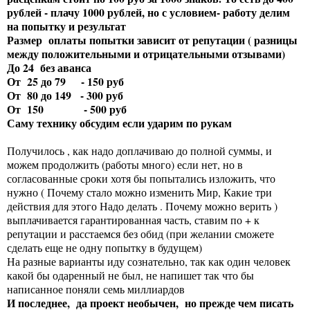
рублей - плачу 1000 рублей, но с условием- работу делим
на попытку и результат
Размер оплаты попытки зависит от репутации ( разницы
между положительными и отрицательными отзывами)
До 24 без аванса
От 25 до 79 - 150 руб
От 80 до 149 - 300 руб
От 150 - 500 руб
Саму технику обсудим если ударим по рукам
Получилось , как надо доплачиваю до полной суммы, и
можем продолжить (работы много) если нет, но в
согласованные сроки хотя бы попытались изложить, что
нужно ( Почему стало можно изменить Мир, Какие три
действия для этого Надо делать . Почему можно верить )
выплачивается гарантированная часть, ставим по + к
репутации и расстаемся без обид (при желании сможете
сделать еще не одну попытку в будущем)
На разные варианты иду сознательно, так как один человек
какой бы одаренный не был, не напишет так что бы
написанное поняли семь миллиардов
И последнее, да проект необычен, но прежде чем писать