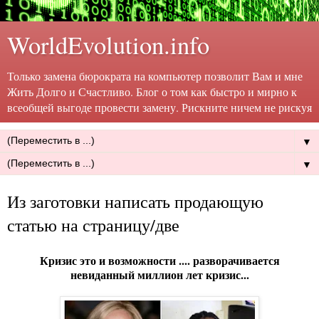
WorldEvolution.info
Только замена бюрократа на компьютер позволит Вам и мне
Жить Долго и Счастливо. Блог о том как быстро и мирно к
всеобщей выгоде провести замену. Рискните ничем не рискуя
▼
▼
Из заготовки написать продающую
статью на страницу/две
Кризис это и возможности .... разворачивается
невиданный миллион лет кризис...