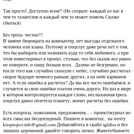
Так просто! Доступно всем!! (Не спорьте: каждый из нас в
чем то талантлив и каждый чем то может помочь Сказке
сбыться)
Без трепа- честно!!!
В замене бюрократа на компьютер, нет выгоды отдельного
человека или клана. Поэтому в поцелуе даже речи нет о том,
что бы выбирать или назначать куда то себя любимого, а при
этом инвестировал в проект, столько, что без сказок все равно
не поверите, и пашу больше всех. Далеко не безгрешен, но
после того как случайно скинули с небес, случайно рассчитал
скорое будущее немного раньше других, а на небе карманов
нет. А если ошибка в расчетах? Да мы все часто ошибаемся, и
случается за свои ошибки платим очень дорого. Но раз в мире
в котором контролируется каждое слово, неслыханная ересь
поцелуя давно облетела планету, значит расчеты без ошибки.
Есть вопросы, пожелания, предложения... – проект/журнал во
всех смыслах бесцензурный. Пишите в коментах, на почту
kissproject.info@gmail.com Добавляйтесь в скайп iglalisa и без
лишних церемоний давайте говорить лично. Живете/бываете