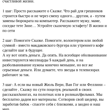
счастливой жизни.
1 шаг: Просто расскажите о Сказке. Что рай для грешников
строится быстро и не через смену одного... другим, а - путем
замены бюрократа на компьютер. Расскажите мужу, маме,
соседке тете Зине… Устройте сказочную эстафету! В жизни и
по сети
2 шаг: Помогите Сказке. Помогите, волонтером или любой
суммой - вместо макдаковского бургера или утреннего кофе
сделайте шаг в будущее.
А ну вот опять деньги. Да опять. На всеобщее оболванивание
инвестируются миллиарды $ каждый день, и на
разболванивание нужны конечно меньшие, но все же
серьезные деньги. Или думаете, что звезды в телевизорах
работают за так.
3 шаг: А если вы новый Жюль Верн, Ван Гог или Феллини –
сделайте , Сказку по сути поцелуя, реальной в своих
рассказах/книгах, на полотнах или в роликах/фильмах. Мы
бесплатно дадим все материалы. Сотворив свой шедевр, вы
заработав бабок - спасете себя с близкими, а заодно и наш
мир.