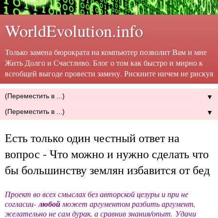
WorldEvolution.info
Только замена бюрократа на компьютер позволит Вам и мне
Жить Долго и Счастливо. Блог о том как быстро и мирно к
всеобщей выгоде провести замену. Рискните ничем не рискуя
▼
▼
Есть только один честный ответ на
вопрос - Что можно и нужно сделать что
бы большинству землян избавится от бед
Проект во всех смыслах без авторской цезуры и при не
согласии-
любой
может аргументом разбить аргумент,
желательно не сам дурак, а сравнив знания/опыт.
Удачи