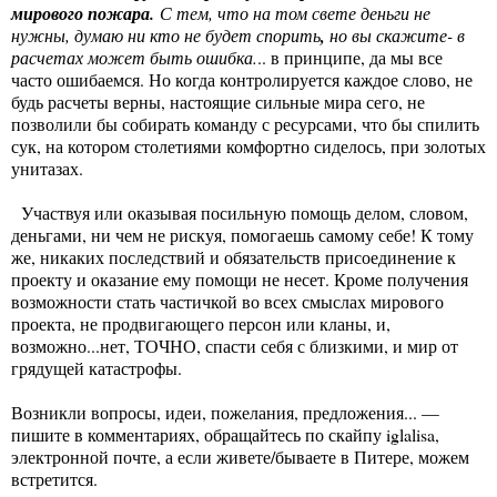
мирового пожара.
С тем, что на том свете деньги не
нужны, думаю ни кто не будет спорить
,
но вы скажите- в
расчетах может быть ошибка.
.. в принципе, да мы все
часто ошибаемся. Но когда контролируется каждое слово, не
будь расчеты верны, настоящие сильные мира сего, не
позволили бы собирать команду с ресурсами, что бы спилить
сук, на котором столетиями комфортно сиделось, при золотых
унитазах.
 Участвуя или о
казывая посильную помощь делом, словом,
деньгами, ни чем не рискуя, помогаешь самому себе! К тому
же, никаких последствий и обязательств присоединение к
проекту и оказание ему помощи не несет. Кроме получения
возможности стать частичкой во всех смыслах мирового
проекта, не продвигающего персон или кланы, и,
возможно...нет, ТОЧНО, спасти себя с близкими, и мир от
грядущей катастрофы.
Возникли вопросы, идеи, пожелания, предложения... —
пишите в комментариях, обращайтесь по скайпу iglalisa,
электронной почте, а если живете/бываете в Питере, можем
встретится.