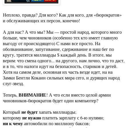
Неплохо, правда? Для кого? Как для кого, для «бюрократов»
и обслуживающих их персон, конечно!
А для нас? А что мы? Мы — простой народ, которого много
больше, чем чиновников (особенно тех кто имеет главную
выгоду от происходящего) С нами все просто. На
оболванивание, запугивание, сдерживание и наш бег по
кругу, тратятся миллиарды $ каждый день. В итоге, мы
верим: что смена одного... на другого, нам лично, что то даст,
и в то, что налоги идут на безопасность, стариков и детей.
Хотя на самом деле, основная их часть везде идет, на на
Замки Бентли Кокаин сильных мира сего, и дурящих народ
слуг-звезд.
ВНИМАНИЕ
Теперь,
! А что если вместо целой армии
чиновников-бюрократов будет один компьютер?
не будет
Который
хапать миллиарды;
не нужно
которому
платить зарплату с 6-ю нулями;
ни к чему
автомобили по миллиону баксов;