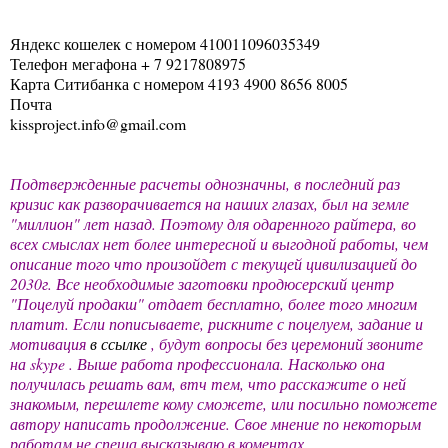
Яндекс кошелек с номером 410011096035349
Телефон мегафона + 7 9217808975
Карта Ситибанка с номером 4193 4900 8656 8005
Почта
kissproject.info@gmail.com
Подтвержденные расчеты однозначны, в последний раз
кризис как разворачивается на наших глазах, был на земле
"миллион" лет назад. Поэтому для одаренного райтера, во
всех смыслах нет более интересной и выгодной работы, чем
описание того что произойдет с текущей цивилизацией до
2030г. Все необходимые заготовки продюсерский центр
"Поцелуй продакш" отдает бесплатно, более того многим
платит. Если пописываете, рискните с поцелуем, задание и
мотивация
в ссылке
, будут вопросы без церемоний звоните
на skype . Выше работа профессионала. Насколько она
получилась решать вам, втч тем, что расскажите о ней
знакомым, перешлете кому сможете, или посильно поможете
автору написать продолжение. Свое мнение по некоторым
работам не спеша высказываю в коментах.