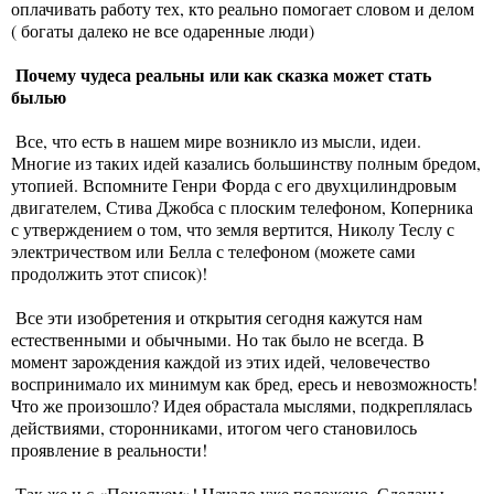
оплачивать работу тех, кто реально помогает словом и делом
( богаты далеко не все одаренные люди)
Почему чудеса реальны или как сказка может стать
былью
Все, что есть в нашем мире возникло из мысли, идеи.
Многие из таких идей казались большинству полным бредом,
утопией. Вспомните Генри Форда с его двухцилиндровым
двигателем, Стива Джобса с плоским телефоном, Коперника
с утверждением о том, что земля вертится, Николу Теслу с
электричеством или Белла с телефоном (можете сами
продолжить этот список)!
Все эти изобретения и открытия сегодня кажутся нам
естественными и обычными. Но так было не всегда. В
момент зарождения каждой из этих идей, человечество
воспринимало их минимум как бред, ересь и невозможность!
Что же произошло? Идея обрастала мыслями, подкреплялась
действиями, сторонниками, итогом чего становилось
проявление в реальности!
Так же и с «Поцелуем»! Начало уже положено. Сделаны