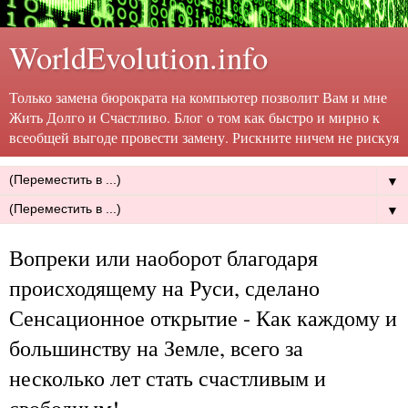
WorldEvolution.info
Только замена бюрократа на компьютер позволит Вам и мне
Жить Долго и Счастливо. Блог о том как быстро и мирно к
всеобщей выгоде провести замену. Рискните ничем не рискуя
▼
▼
Вопреки или наоборот благодаря
происходящему на Руси, сделано
Сенсационное открытие - Как каждому и
большинству на Земле, всего за
несколько лет стать счастливым и
свободным!