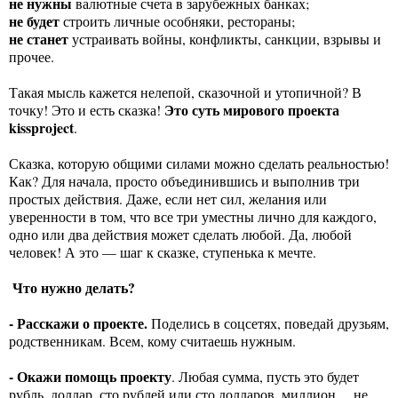
не нужны
валютные счета в зарубежных банках;
не будет
строить личные особняки, рестораны;
не станет
устраивать войны, конфликты, санкции, взрывы и
прочее.
Такая мысль кажется нелепой, сказочной и утопичной? В
Это суть мирового проекта
точку! Это и есть сказка!
kissproject
.
Сказка, которую общими силами можно сделать реальностью!
Как? Для начала, просто объединившись и выполнив три
простых действия. Даже, если нет сил, желания или
уверенности в том, что все три уместны лично для каждого,
одно или два действия может сделать любой. Да, любой
человек! А это — шаг к сказке, ступенька к мечте.
Что нужно делать?
- Расскажи о проекте.
Поделись в соцсетях, поведай друзьям,
родственникам. Всем, кому считаешь нужным.
- Окажи помощь проекту
. Любая сумма, пусть это будет
рубль, доллар, сто рублей или сто долларов, миллион ... не