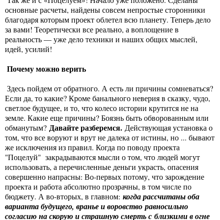
основные расчеты, найдены совсем непростые сторонники
благодаря которым проект облетел всю планету. Теперь дело
за вами! Теоретически все реально, а воплощение в
реальность — уже дело техники и наших общих мыслей,
идей, усилий!
Почему можно верить
Здесь пойдем от обратного. А есть ли причины сомневаться?
Если да, то какие? Кроме банального неверия в сказку, чудо,
светлое будущее, и то, что колесо истории крутится не на
земле. Какие еще причины? Боязнь быть обворованным или
Давайте разберемся.
обманутым?
Действующая установка о
том, что все воруют и врут не далека от истины, но ... бывают
же исключения из правил. Когда по поводу проекта
"Поцелуй" закрадываются мысли о том, что людей могут
использовать, а перечисленные деньги украсть, опасения
совершенно напрасны: Во-первых потому, что зарождение
проекта и работа абсолютно прозрачны, в том числе по
бюджету. А во-вторых, в главном:
когда рассчитаны оба
варианта будущего, вранье и воровство равносильно
согласию на скорую и страшную смерть с близкими в огне