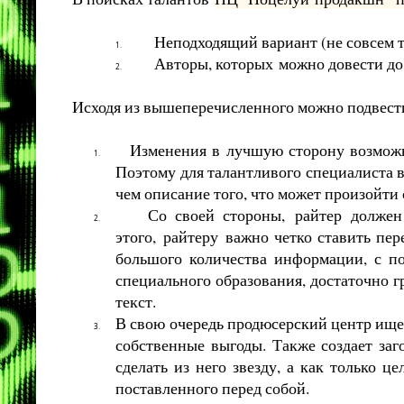
Неподходящий вариант (не совсем т
1.
Авторы, которых
можно довести до
2.
Исходя из вышеперечисленного можно подвест
Изменения в лучшую сторону возмож
1.
Поэтому для талантливого специалиста 
чем описание того, что может произойти 
Со своей стороны,
райтер
должен
2.
этого,
райтеру
важно четко ставить пер
большого количества информации, с по
специального образования, достаточно г
текст.
В свою очередь продюсерский центр ище
3.
собственные выгоды. Также создает заг
сделать из него звезду, а как только ц
поставленного перед собой.