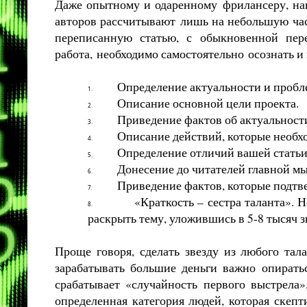
Даже опытному и одаренному
фрилансеру
, н
авторов рассчитывают
лишь на небольшую част
переписанную статью, с обыкновенной пере
работа,
необходимо самостоятельно
осознать и
Определение актуальности и пробл
1.
Описание основной цели проекта.
2.
Приведение фактов об актуальности
3.
Описание действий, которые необх
4.
Определение отличий вашей статьи
5.
Донесение до читателей главной мы
6.
Приведение фактов, которые подтв
7.
«Краткость – сестра таланта». 
8.
раскрыть тему, уложившись в 5-8 тысяч з
Проще говоря, сделать звезду из любого та
зарабатывать большие деньги важно опирать
срабатывает «случайность первого выстрела»
определенная категория людей, которая скепт