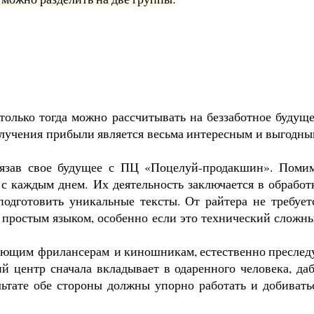
 только тогда можно рассчитывать на беззаботное будуще
олучения прибыли является весьма интересным и выгодны
вязав свое будущее с ПЦ «Поцелуй-
продакшин
». Поми
 с каждым днем.
Их деятельность заключается в обработ
одготовить уникальные тексты. От райтера не требует
й простым языком, особенно если это технический сложн
нающим
фрилансерам
и киношникам, естественно преслед
ий центр сначала вкладывает в одаренного человека, да
ультате обе стороны должны упорно работать и добивать