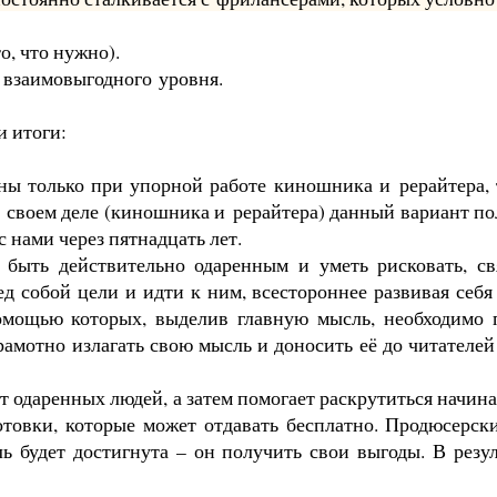
о, что нужно).
 взаимовыгодного
уровня.
и итоги:
ны только при упорной работе киношника и
рерайтера
,
в своем деле (киношника и
рерайтера
) данный вариант п
с нами через пятнадцать лет.
 быть действительно одаренным и уметь рисковать, с
ед собой цели и идти к ним, всестороннее развивая себя
мощью которых, выделив главную мысль, необходимо п
рамотно излагать свою мысль и доносить её до читателе
т одаренных людей, а затем помогает раскрутиться начи
отовки, которые может отдавать бесплатно. Продюсерск
ель будет достигнута – он получить свои выгоды. В рез