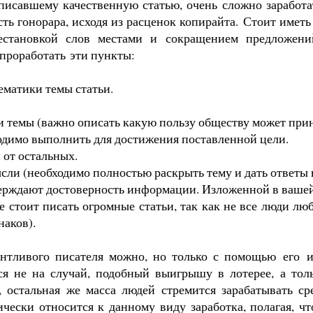
аписавшему качественную статью, очень сложно заработа
ь гонорара, исходя из расценок копирайта.
Стоит иметь 
становкой слов местами и сокращением предложений
 проработать
эти пункты:
ематики темы статьи.
 темы (важно описать какую пользу обществу может прине
одимо выполнить для достижения поставленной цели.
 от остальных.
сли (необходимо полностью раскрыть тему и дать ответы 
ерждают достоверность информации. Изложенной в вашей
Не стоит писать огромные статьи, так как не все люди 
наков).
лантливого писателя можно, но только с помощью
его
ся не на случай, подобный выигрышу в лотерее, а тол
, остальная же масса людей стремится зарабатывать с
ически относится к данному виду заработка, полагая, ч