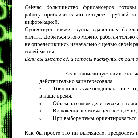
Сейчас
большинство
фрилансеров
готовы
работу
приблизительно пятьдесят рублей за
информацией.
Существует также группа одаренных
флила
оплата.
Добиться этого можно, работая только
не определившись изначально с целью своей ра
своей мечты.
Если вы имеете её, и готовы рискнуть, стоит 
Если написанную вами статью
1.
действительно заинтересовала.
Говорилось уже неоднократно, что
2.
в наше время.
Объем на самом деле неважен, глав
3.
Включение в статьи цепляющих под
4.
При выборе темы
ориентироваться 
5.
Как
бы просто это ни
выглядело, преодолеть 