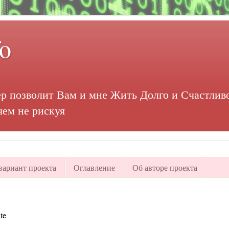
fo
р позволит Вам и мне Жить Долго и Счастливо
чем не рискуя
ариант проекта
Оглавление
Об авторе проекта
te