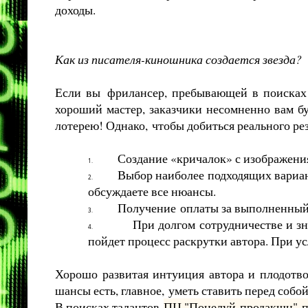
доходы.
Как из писателя-киношника создается звезда?
Если вы
фрилансер
, пребывающей в поисках 
хороший мастер, заказчики несомненно вам бу
лотерею! Однако,
чтобы добиться реального ре
Создание «
кричалок
» с изображен
1.
Выбор наиболее подходящих варианто
2.
обсуждаете все нюансы.
Получение
оплаты за выполненный 
3.
При долгом сотрудничестве и з
4.
пойдет процесс раскрутки автора. При усл
Хорошо развитая интуиция автора и плодотво
шансы есть, главное,
уметь ставить перед собой
В поисках талантов
ПЦ "Поцелуй
продакшн
"
п