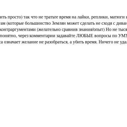
ь просто) так что не тратьте время на лайки, реплики, матюги и
м (которые большинство Землян может сделать не сходя с диван
раргументами (желательно сравнив знания/опыт) Но не тысячи 
не понятно, через комментарии задавайте ЛЮБЫЕ вопросы по УМУ
означает желание не разобраться, а убить время. Ничего не уд