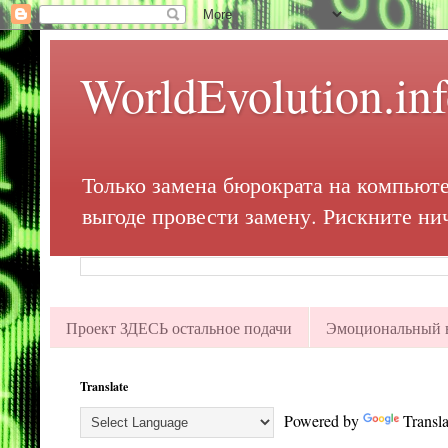
WorldEvolution.in
Только замена бюрократа на компьюте
выгоде провести замену. Рискните ни
Проект ЗДЕСЬ остальное подачи
Эмоциональный в
Translate
Powered by
Transla