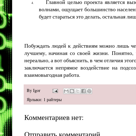
Главной целью проекта является выз
4.
волнами, ощущает большинство населени
будет стараться это делать, остальная ли
Побуждать людей к действиям можно лишь чер
лучшему, начиная со своей жизни.
Понятно, 
нереально, а вот объяснить, в чем отличия это
заключается непрямое воздействие на подсо
взаимовыгодная работа.
By
Igor
Ярлыки:
1 райтеры
Комментариев нет:
Отправить комментарий