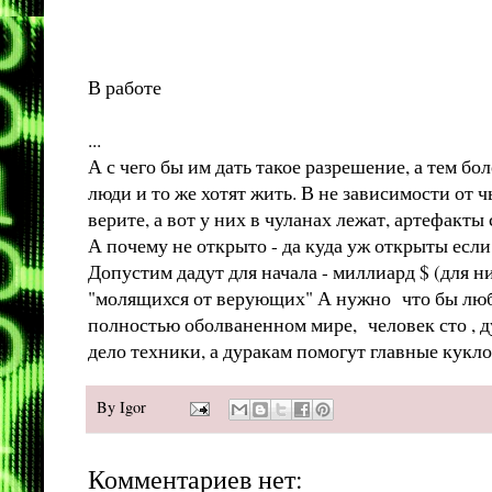
В работе
...
А с чего бы им дать такое разрешение, а тем б
люди и то же хотят жить. В не зависимости от ч
верите, а вот у них в чуланах лежат, артефакт
А почему не открыто - да куда уж открыты если 
Допустим дадут для начала - миллиард $ (для ни
"молящихся от верующих" А нужно что бы любой
полностью оболваненном мире, человек сто , ду
дело техники, а дуракам помогут главные кукл
By
Igor
Комментариев нет: