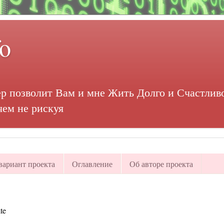
fo
р позволит Вам и мне Жить Долго и Счастливо
чем не рискуя
ариант проекта
Оглавление
Об авторе проекта
te