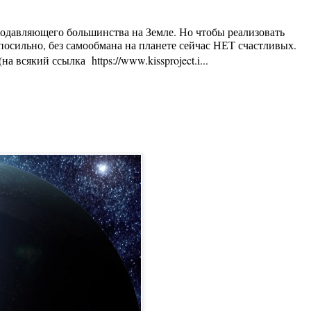
 подавляющего большинства на Земле. Но чтобы реализовать
осильно, без самообмана на планете сейчас НЕТ счастливых.
 всякий ссылка https://www.kissproject.i...