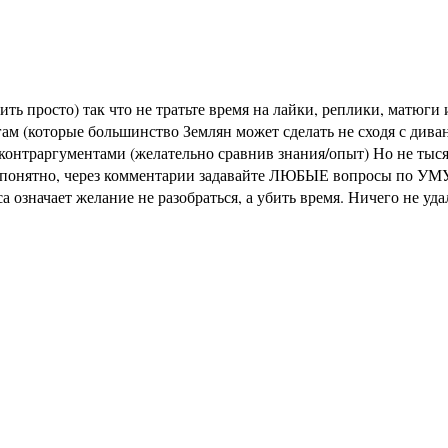
ь просто) так что не тратьте время на лайки, реплики, матюги и
м (которые большинство Землян может сделать не сходя с диван
раргументами (желательно сравнив знания/опыт) Но не тысячи 
не понятно, через комментарии задавайте ЛЮБЫЕ вопросы по УМУ
означает желание не разобраться, а убить время. Ничего не уд