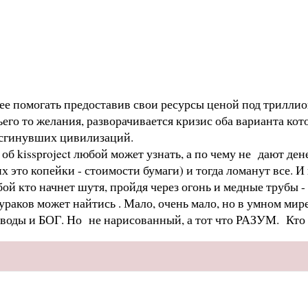
олее помогать предоставив свои ресурсы ценой под триллио
ьего то желания, разворачивается кризис оба варианта кот
ы сгинувших цивилизаций.
об kissproject любой может узнать, а по чему не дают дене
х это копейки - стоимости бумаги) и тогда ломанут все. И
 кто начнет шутя, пройдя через огонь и медные трубы - 
раков может найтись . Мало, очень мало, но в умном мире
оводы и БОГ. Но не нарисованный, а тот что РАЗУМ. Кто с