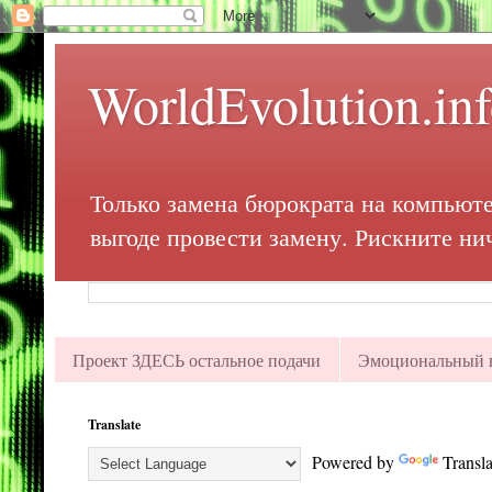
WorldEvolution.in
Только замена бюрократа на компьюте
выгоде провести замену. Рискните ни
Проект ЗДЕСЬ остальное подачи
Эмоциональный в
Translate
Powered by
Transla